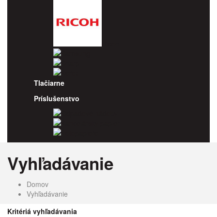
Ricoh
Samsung
Sharp
Xerox
Tlačiarne
Príslušenstvo
Odpadové nádoby
Kancelársky papier
Fotopapiere
Vyhľadávanie
Domov
Vyhľadávanie
Kritériá vyhľadávania