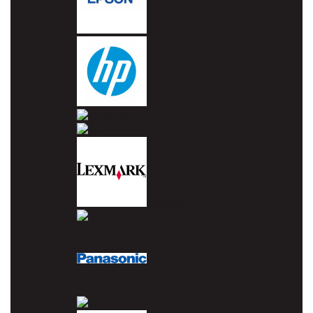
Epson
HP
Konica Minolta
Kyocera
Lexmark
OKI
Panasonic
Pantum