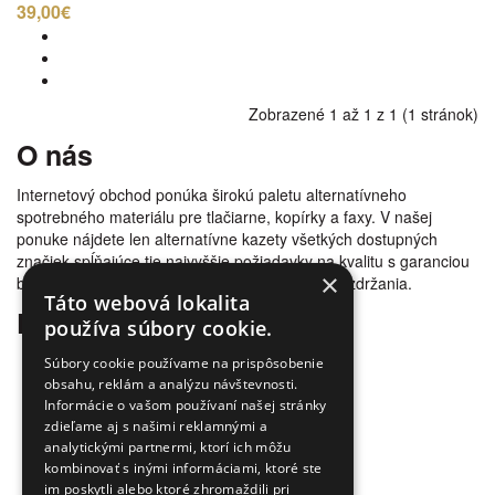
39,00€
Zobrazené 1 až 1 z 1 (1 stránok)
O nás
Internetový obchod ponúka širokú paletu alternatívneho
spotrebného materiálu pre tlačiarne, kopírky a faxy. V našej
ponuke nájdete len alternatívne kazety všetkých dostupných
značiek spĺňajúce tie najvyššie požiadavky na kvalitu s garanciou
×
bezproblémovosti tlače. Tovar doručujeme bez zdržania.
Táto webová lokalita
Prečo nakúpiť u nás
používa súbory cookie.
Úspora nákladov
Súbory cookie používame na prispôsobenie
Overená kvalita
obsahu, reklám a analýzu návštevnosti.
Informácie o vašom používaní našej stránky
Doprava zadarmo
zdieľame aj s našimi reklamnými a
Tovar skladom
analytickými partnermi, ktorí ich môžu
Ekologická likvidácia tonerov
kombinovať s inými informáciami, ktoré ste
Množstvo spôsobov platby a dopravy
im poskytli alebo ktoré zhromaždili pri