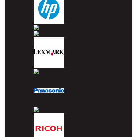
HP
Konica Minolta
Kyocera
Lexmark
OKI
Panasonic
Pantum