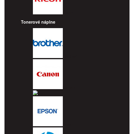
Ricoh
Tonerové náplne
Brother
Canon
Dell
Epson