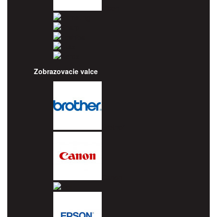
Ricoh
Samsung
Sharp
Toshiba
Utax
Xerox
Zobrazovacie valce
Brother
Canon
Dell