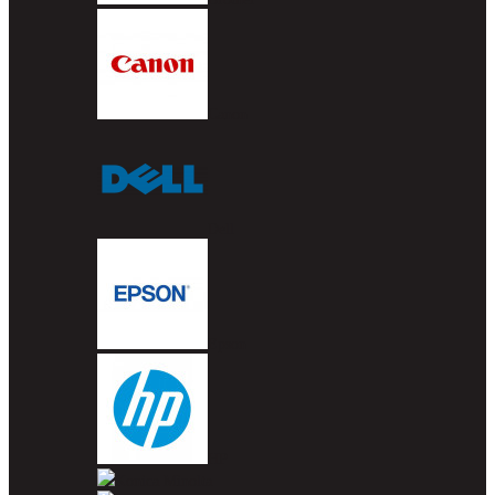
Canon
Dell
Epson
HP
Konica Minolta