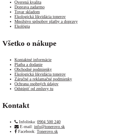
Overená kvalita
Doprava zadarmo
Tovar skladom
Ekologická likvidácia tonerov
Množstvo spôsobov platby a dopravy
Ekológia
Všetko o nákupe
Kontaktné informácie
Platba a dodanie
Obchodné podmienky
Ekologická likvidácia tonerov
Záručné a reklamačné podmienky
Ochrana osobných údajov
Odstúpiť od zmluvy tu
Kontakt
Infolinka:
0904 500 240
E-mail:
info@tonerovo.sk
Facebook:
Tonerovo.sk