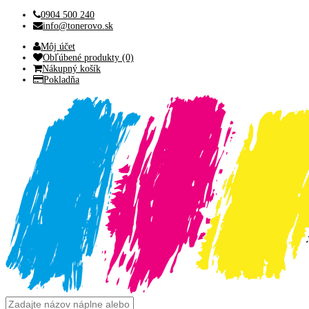
0904 500 240
info@tonerovo.sk
Môj účet
Obľúbené produkty (0)
Nákupný košík
Pokladňa