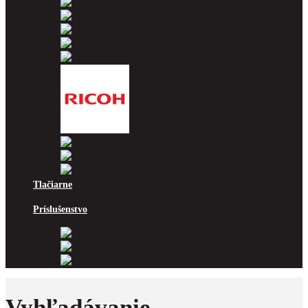
Kyocera
Lexmark
OKI
Panasonic
Pantum
Ricoh
Samsung
Sharp
Xerox
Tlačiarne
Príslušenstvo
Odpadové nádoby
Kancelársky papier
Fotopapiere
Vyhľadávanie