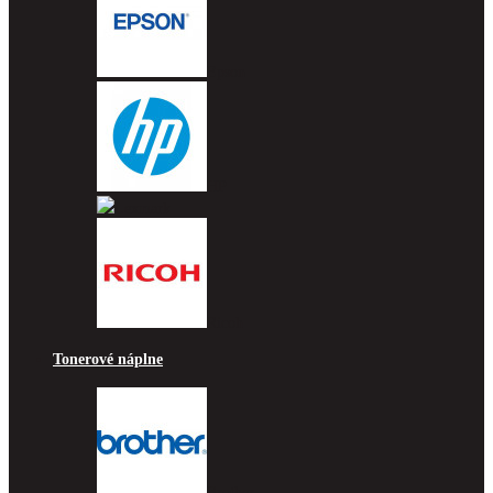
Epson
HP
Lexmark
Ricoh
Tonerové náplne
Brother