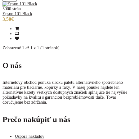
5000 strán
Epson 101 Black
3,50€
Zobrazené 1 až 1 z 1 (1 stránok)
O nás
Internetový obchod ponúka širokú paletu alternatívneho spotrebného
materiálu pre tlačiarne, kopírky a faxy. V našej ponuke nájdete len
alternatívne kazety všetkých dostupných značiek spĺňajúce tie najvyššie
požiadavky na kvalitu s garanciou bezproblémovosti tlače. Tovar
doručujeme bez zdržania.
Prečo nakúpiť u nás
Úspora nákladov