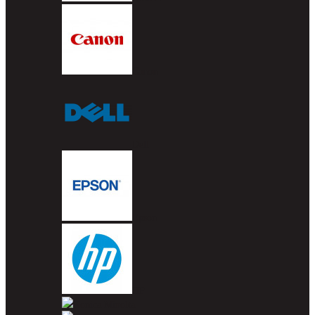
Canon
Dell
Epson
HP
Konica Minolta