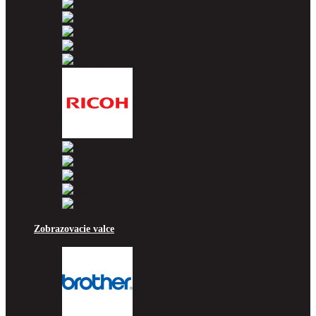
Kyocera
Lexmark
OKI
Panasonic
Pantum
Ricoh
Samsung
Sharp
Toshiba
Utax
Xerox
Zobrazovacie valce
Brother