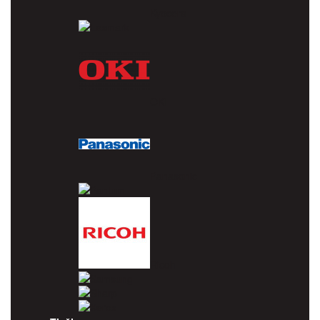
Kyocera
Lexmark
OKI
Panasonic
Pantum
Ricoh
Samsung
Sharp
Xerox