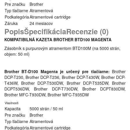
Pre značku
Brother
Typ tlačiarne
Atramentová
Podkategória
Atramentové cartridge
Záruka
24 mesiacov
Popis
Špecifikácia
Recenzie (0)
KOMPATIBILNÁ KAZETA BROTHER BTD100 MAGENTA
Zásobník s purpurovým atramentom BTD100M (na 5000 strán,
objem: 50 ml)
Brother BT-D100 Magenta je určený pre tlačiarne:
Brother
DCP-T230, Brother DCP-T236, Brother DCP-T430W, Brother DCP-
T436W, Brother DCP-T530DW, Brother DCP-T535DW, Brother
DCPT536DW, Brother DCP-T730DW, Brother DCPT830DW,
Brother MFC-T930DW, Brother MFC-T935DW
Vlastnosti
Kapacita
5000 strán / 50 ml
Pre značku
Brother
Typ tlačiarne
Atramentová
Podkategória
Atramentové cartridge