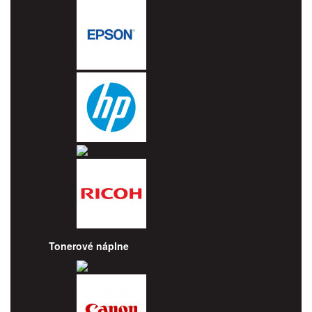
Epson
HP
Lexmark
Ricoh
Tonerové náplne
Brother