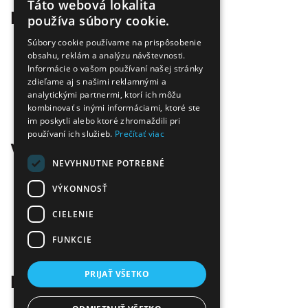
Táto webová lokalita
Prečo nakúpiť u nás
používa súbory cookie.
Úspora nákladov
Súbory cookie používame na prispôsobenie
Overená kvalita
obsahu, reklám a analýzu návštevnosti.
Informácie o vašom používaní našej stránky
Doprava zadarmo
zdieľame aj s našimi reklamnými a
Tovar skladom
analytickými partnermi, ktorí ich môžu
Ekologická likvidácia tonerov
kombinovať s inými informáciami, ktoré ste
Množstvo spôsobov platby a dopravy
im poskytli alebo ktoré zhromaždili pri
Ekológia
používaní ich služieb.
Prečítať viac
Všetko o nákupe
NEVYHNUTNE POTREBNÉ
Kontaktné informácie
Platba a dodanie
VÝKONNOSŤ
Obchodné podmienky
CIELENIE
Ekologická likvidácia tonerov
Záručné a reklamačné podmienky
FUNKCIE
Ochrana osobných údajov
Odstúpiť od zmluvy tu
PRIJAŤ VŠETKO
Kontakt
Infolinka:
0904 500 240