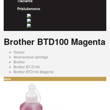
Tlačiarne
Príslušenstvo
Odpadové nádoby
Kancelársky papier
Fotopapiere
Brother BTD100 Magenta
Domov
Atramentové cartridge
Brother
Brother BT-D100
Brother BTD100 Magenta
Akcia