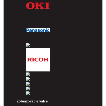
OKI
Panasonic
Pantum
Ricoh
Samsung
Sharp
Toshiba
Utax
Xerox
Zobrazovacie valce