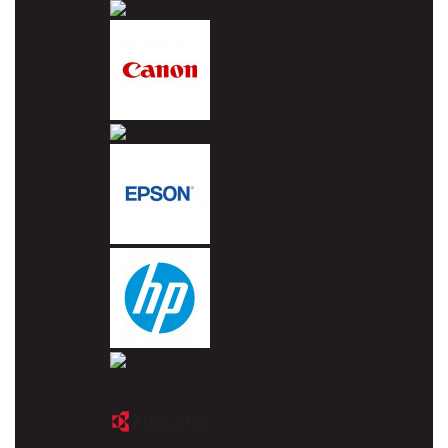
Brother
Canon
Dell
Epson
HP
Konica Minolta