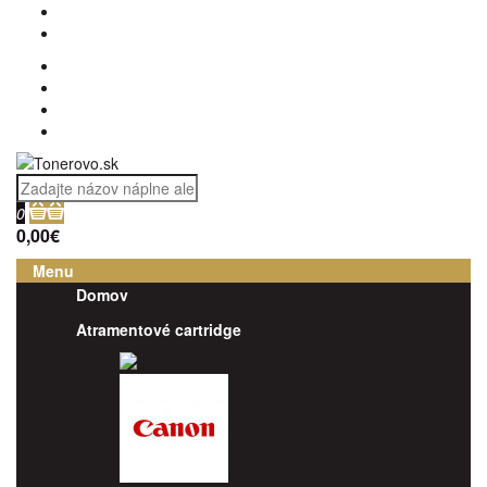
0
0,00€
Menu
Domov
Atramentové cartridge
Brother
Canon