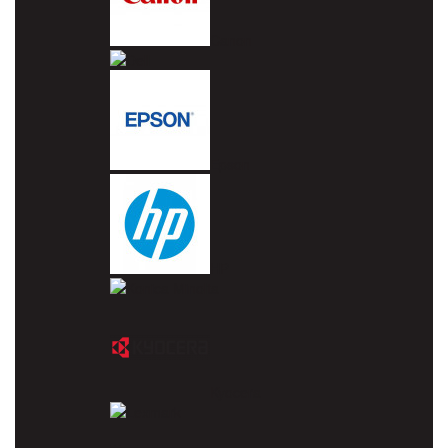
Canon
Dell
Epson
HP
Konica Minolta
Kyocera
Lexmark