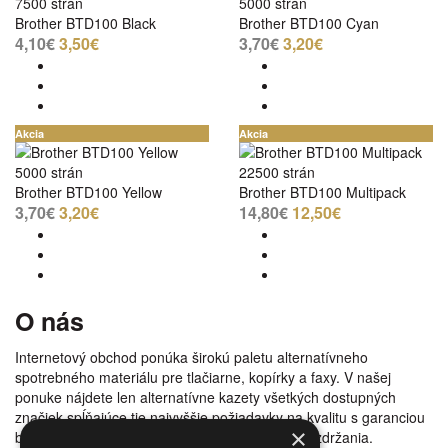
7500 strán
5000 strán
Brother BTD100 Black
Brother BTD100 Cyan
4,10€
3,50€
3,70€
3,20€
Akcia
Akcia
5000 strán
22500 strán
Brother BTD100 Yellow
Brother BTD100 Multipack
3,70€
3,20€
14,80€
12,50€
O nás
Internetový obchod ponúka širokú paletu alternatívneho
spotrebného materiálu pre tlačiarne, kopírky a faxy. V našej
ponuke nájdete len alternatívne kazety všetkých dostupných
značiek spĺňajúce tie najvyššie požiadavky na kvalitu s garanciou
×
bezproblémovosti tlače. Tovar doručujeme bez zdržania.