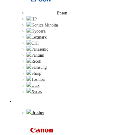
Epson
HP
Konica Minolta
Kyocera
Lexmark
OKI
Panasonic
Pantum
Ricoh
Samsung
Sharp
Toshiba
Utax
Xerox
Zobrazovacie valce
Brother