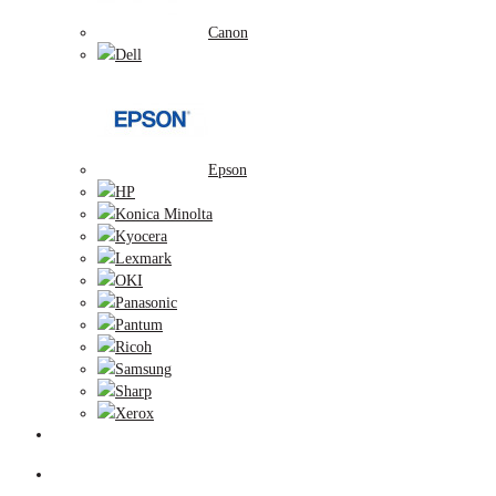
Canon
Dell
Epson
HP
Konica Minolta
Kyocera
Lexmark
OKI
Panasonic
Pantum
Ricoh
Samsung
Sharp
Xerox
Tlačiarne
Príslušenstvo