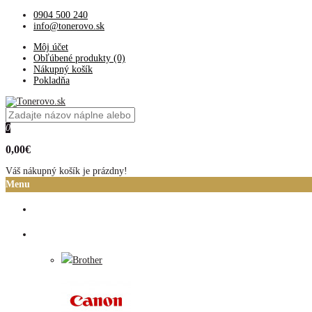
0904 500 240
info@tonerovo.sk
Môj účet
Obľúbené produkty (0)
Nákupný košík
Pokladňa
0
0,00€
Váš nákupný košík je prázdny!
Menu
Domov
Atramentové cartridge
Brother