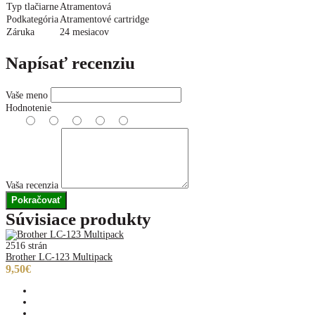
Typ tlačiarne
Atramentová
Podkategória
Atramentové cartridge
Záruka
24 mesiacov
Napísať recenziu
Vaše meno
Hodnotenie
Vaša recenzia
Pokračovať
Súvisiace produkty
2516 strán
Brother LC-123 Multipack
9,50€