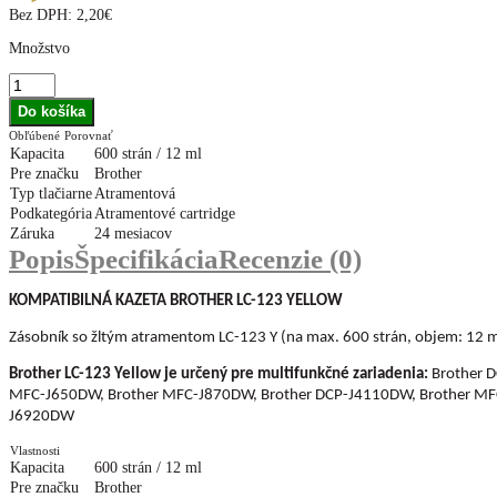
Bez DPH:
2,20€
Množstvo
Obľúbené
Porovnať
Kapacita
600 strán / 12 ml
Pre značku
Brother
Typ tlačiarne
Atramentová
Podkategória
Atramentové cartridge
Záruka
24 mesiacov
Popis
Špecifikácia
Recenzie (0)
KOMPATIBILNÁ KAZETA BROTHER LC-123 YELLOW
Zásobník so žltým atramentom LC-123 Y (na max. 600 strán, objem: 12 m
Brother LC-123 Yellow je určený pre multifunkčné zariadenia:
Brother 
MFC-J650DW, Brother MFC-J870DW, Brother DCP-J4110DW, Brother MF
J6920DW
Vlastnosti
Kapacita
600 strán / 12 ml
Pre značku
Brother