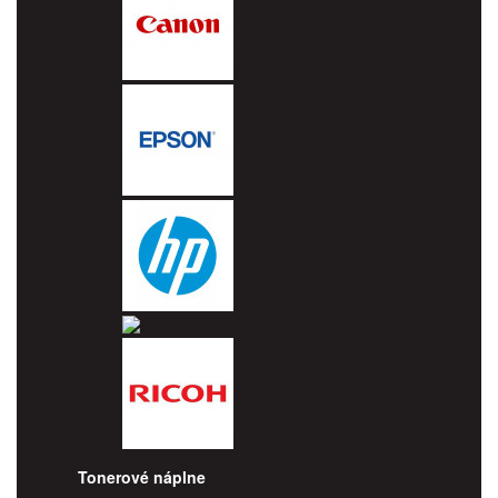
Canon
Epson
HP
Lexmark
Ricoh
Tonerové náplne