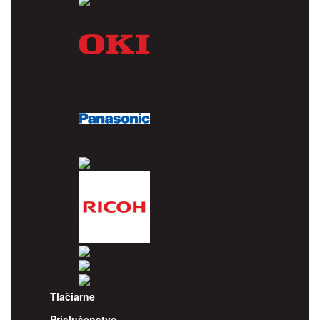
Lexmark
OKI
Panasonic
Pantum
Ricoh
Samsung
Sharp
Xerox
Tlačiarne
Príslušenstvo