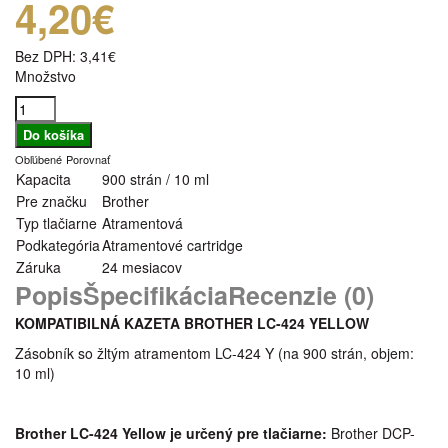
4,20€
Bez DPH:
3,41€
Množstvo
Obľúbené
Porovnať
Kapacita
900 strán / 10 ml
Pre značku
Brother
Typ tlačiarne
Atramentová
Podkategória
Atramentové cartridge
Záruka
24 mesiacov
Popis
Špecifikácia
Recenzie (0)
KOMPATIBILNÁ KAZETA BROTHER LC-424 YELLOW
Zásobník so žltým atramentom LC-424 Y (na 900 strán, objem:
10 ml)
Brother LC-424 Yellow je určený pre tlačiarne:
Brother DCP-