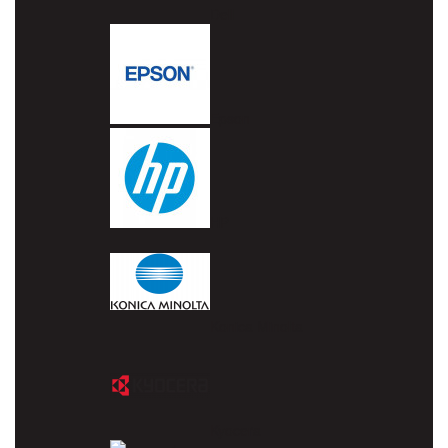
Dell
Epson
HP
Konica Minolta
Kyocera