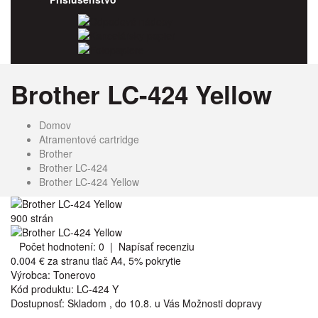
Odpadové nádoby
Kancelársky papier
Fotopapiere
Brother LC-424 Yellow
Domov
Atramentové cartridge
Brother
Brother LC-424
Brother LC-424 Yellow
900 strán
Počet hodnotení: 0
|
Napísať recenziu
0.004 €
za stranu tlač A4, 5% pokrytie
Výrobca:
Tonerovo
Kód produktu:
LC-424 Y
Dostupnosť:
Skladom
,
do 10.8. u Vás
Možnosti dopravy