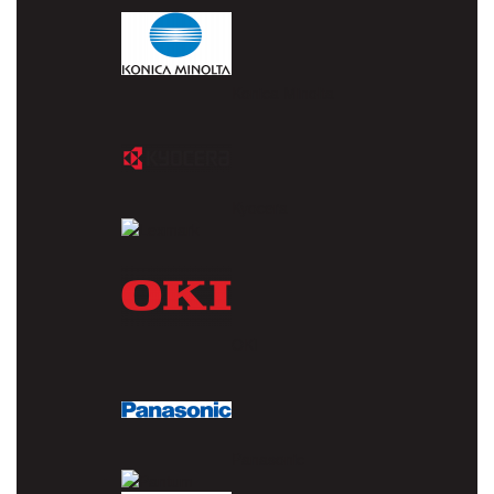
Konica Minolta
Kyocera
Lexmark
OKI
Panasonic
Pantum