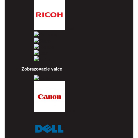
Ricoh
Samsung
Sharp
Toshiba
Utax
Xerox
Zobrazovacie valce
Brother
Canon