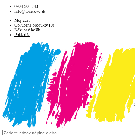
0904 500 240
info@tonerovo.sk
Môj účet
Obľúbené produkty (0)
Nákupný košík
Pokladňa