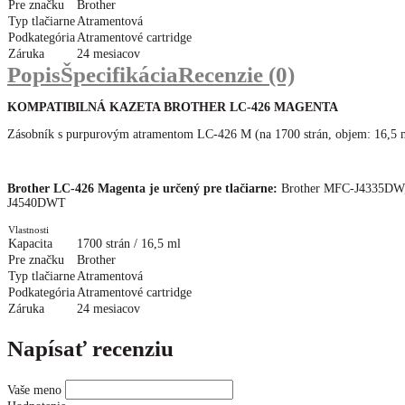
Pre značku
Brother
Typ tlačiarne
Atramentová
Podkategória
Atramentové cartridge
Záruka
24 mesiacov
Popis
Špecifikácia
Recenzie (0)
KOMPATIBILNÁ KAZETA BROTHER LC-426 MAGENTA
Zásobník s purpurovým atramentom LC-426 M (na 1700 strán, objem: 16,5 
Brother LC-426 Magenta je určený pre tlačiarne:
Brother MFC-J4335DW
J4540DWT
Vlastnosti
Kapacita
1700 strán / 16,5 ml
Pre značku
Brother
Typ tlačiarne
Atramentová
Podkategória
Atramentové cartridge
Záruka
24 mesiacov
Napísať recenziu
Vaše meno