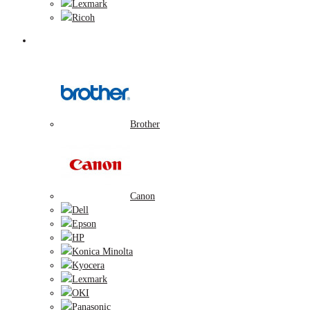
Lexmark
Ricoh
Tonerové náplne
Brother
Canon
Dell
Epson
HP
Konica Minolta
Kyocera
Lexmark
OKI
Panasonic