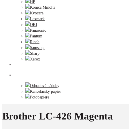
HP
Konica Minolta
Kyocera
Lexmark
OKI
Panasonic
Pantum
Ricoh
Samsung
Sharp
Xerox
Tlačiarne
Príslušenstvo
Odpadové nádoby
Kancelársky papier
Fotopapiere
Brother LC-426 Magenta