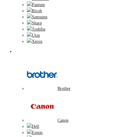
Pantum
Ricoh
Samsung
Sharp
Toshiba
Utax
Xerox
Zobrazovacie valce
Brother
Canon
Dell
Epson