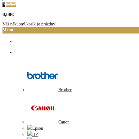
0
0,00€
Váš nákupný košík je prázdny!
Menu
Domov
Atramentové cartridge
Brother
Canon
Epson
HP