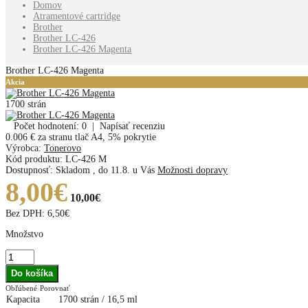
Domov
Atramentové cartridge
Brother
Brother LC-426
Brother LC-426 Magenta
Brother LC-426 Magenta
Akcia
1700 strán
Počet hodnotení: 0
|
Napísať recenziu
0.006 €
za stranu tlač A4, 5% pokrytie
Výrobca:
Tonerovo
Kód produktu:
LC-426 M
Dostupnosť:
Skladom
,
do 11.8. u Vás
Možnosti dopravy
8,00€
10,00€
Bez DPH:
6,50€
Množstvo
Obľúbené
Porovnať
Kapacita
1700 strán / 16,5 ml