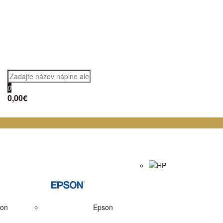
0
0,00€
HP
on
Epson