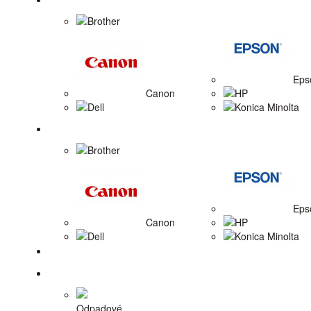
Brother
Eps
Canon
HP
Dell
Konica Minolta
Zobrazovacie valce
Brother
Eps
Canon
HP
Dell
Konica Minolta
Tlačiarne
Príslušenstvo
Odpadové