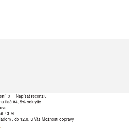
ení: 0
|
Napísať recenziu
nu tlač A4, 5% pokrytie
rovo
GI-43 M
ladom
,
do 12.8. u Vás
Možnosti dopravy