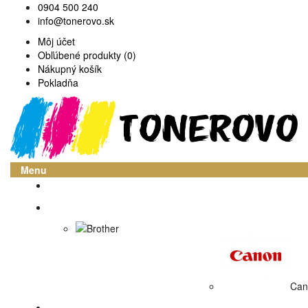
0904 500 240
info@tonerovo.sk
Môj účet
Obľúbené produkty (0)
Nákupný košík
Pokladňa
Menu
Domov
Atramentové cartridge
Brother
Can
Tonerové náplne