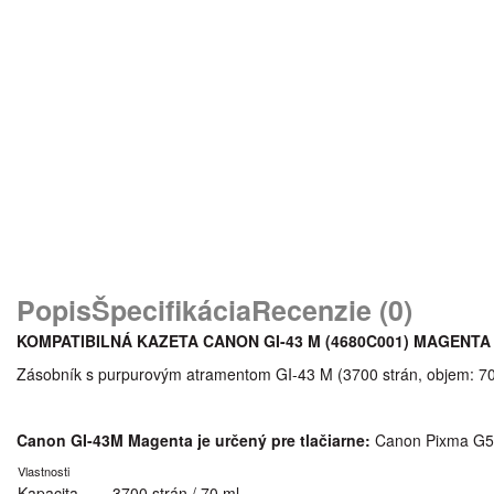
Popis
Špecifikácia
Recenzie (0)
KOMPATIBILNÁ KAZETA CANON GI-43 M (4680C001
) MAGENTA
Zásobník s purpurovým atramentom GI-43 M (3700 strán, objem: 70
Canon GI-43M Magenta je určený pre tlačiarne:
Canon Pixma G5
Vlastnosti
Kapacita
3700 strán / 70 ml