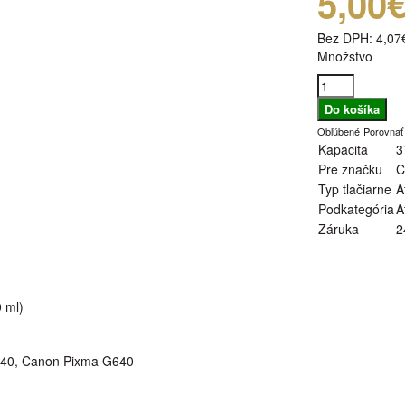
5,00
Bez DPH:
4,07
Množstvo
Obľúbené
Porovnať
Kapacita
3
Pre značku
C
Typ tlačiarne
A
Podkategória
A
Záruka
2
 ml)
40, Canon Pixma G640