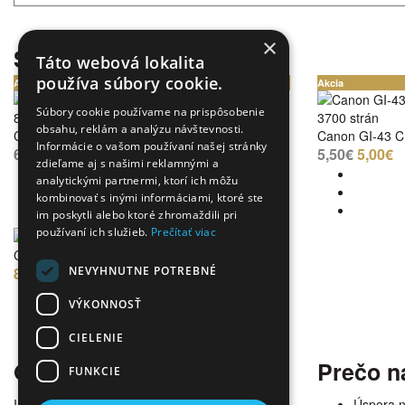
×
Súvisiace produkty
Táto webová lokalita
používa súbory cookie.
Akcia
Akcia
Súbory cookie používame na prispôsobenie
8000 strán
3700 strán
obsahu, reklám a analýzu návštevnosti.
Canon GI-43 BK Black
Canon GI-43 C
Informácie o vašom používaní našej stránky
6,00€
5,00€
5,50€
5,00€
zdieľame aj s našimi reklamnými a
analytickými partnermi, ktorí ich môžu
kombinovať s inými informáciami, ktoré ste
im poskytli alebo ktoré zhromaždili pri
používaní ich služieb.
Prečítať viac
Canon MC-G02
NEVYHNUTNE POTREBNÉ
8,00€
VÝKONNOSŤ
CIELENIE
O nás
Prečo n
FUNKCIE
Internetový obchod ponúka širokú paletu
Úspora 