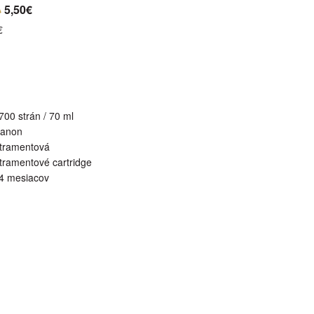
€
5,50€
€
700 strán / 70 ml
anon
tramentová
tramentové cartridge
4 mesiacov