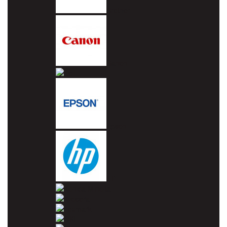
Brother
Canon
Dell
Epson
HP
Konica Minolta
Kyocera
Lexmark
OKI