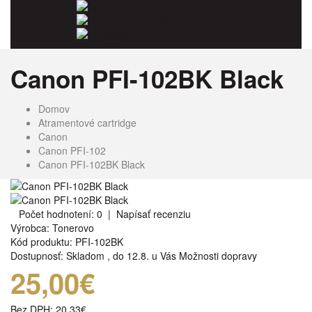
Odpadové nádoby
Kancelársky papier
Fotopapiere
Canon PFI-102BK Black
Domov
Atramentové cartridge
Canon
Canon PFI-102
Canon PFI-102BK Black
Počet hodnotení: 0
|
Napísať recenziu
Výrobca:
Tonerovo
Kód produktu:
PFI-102BK
Dostupnosť:
Skladom
,
do 12.8. u Vás
Možnosti dopravy
25,00€
Bez DPH:
20,33€