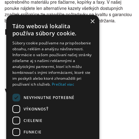
spotrebného materiálu pre tlačiarne, kopírky a faxy. V našej
ponuke nájdete len alternatívne kazety všetkých dostupných
značiek spĺňajúce tie najvyššie požiadavky na kvalitu s garanciou
×
bezproblémovosti tlače. Tovar doručujeme bez zdržania.
Táto webová lokalita
Prečo nakúpiť u nás
používa súbory cookie.
Úspora nákladov
Súbory cookie používame na prispôsobenie
Overená kvalita
obsahu, reklám a analýzu návštevnosti.
Informácie o vašom používaní našej stránky
Doprava zadarmo
zdieľame aj s našimi reklamnými a
Tovar skladom
analytickými partnermi, ktorí ich môžu
Ekologická likvidácia tonerov
kombinovať s inými informáciami, ktoré ste
Množstvo spôsobov platby a dopravy
im poskytli alebo ktoré zhromaždili pri
Ekológia
používaní ich služieb.
Prečítať viac
Všetko o nákupe
NEVYHNUTNE POTREBNÉ
Kontaktné informácie
Platba a dodanie
VÝKONNOSŤ
Obchodné podmienky
CIELENIE
Ekologická likvidácia tonerov
Záručné a reklamačné podmienky
FUNKCIE
Ochrana osobných údajov