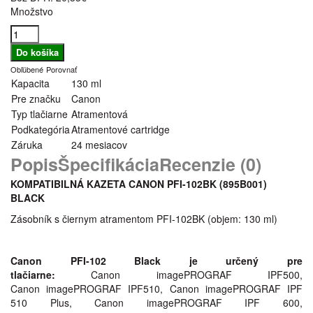
Množstvo
Obľúbené
Porovnať
Kapacita
130 ml
Pre značku
Canon
Typ tlačiarne
Atramentová
Podkategória
Atramentové cartridge
Záruka
24 mesiacov
Popis
Špecifikácia
Recenzie (0)
KOMPATIBILNÁ KAZETA CANON PFI-102BK (895B001
)
BLACK
Zásobník s čiernym atramentom PFI-102BK (objem: 130 ml)
Canon PFI-102 Black je určený pre
tlačiarne:
Canon imagePROGRAF IPF500,
Canon imagePROGRAF IPF510, Canon imagePROGRAF IPF
510 Plus, Canon imagePROGRAF IPF 600,