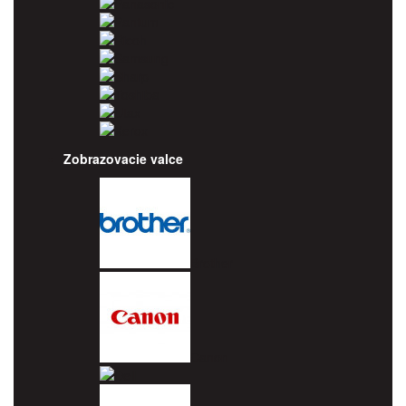
Panasonic
Pantum
Ricoh
Samsung
Sharp
Toshiba
Utax
Xerox
Zobrazovacie valce
Brother
Canon
Dell