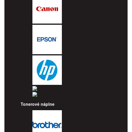
Canon
Epson
HP
Lexmark
Ricoh
Tonerové náplne