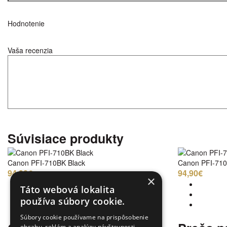
Hodnotenie
Vaša recenzia
Súvisiace produkty
Canon PFI-710BK Black
Canon PFI-710
94,90€
94,90€
×
Táto webová lokalita
používa súbory cookie.
Súbory cookie používame na prispôsobenie
obsahu, reklám a analýzu návštevnosti.