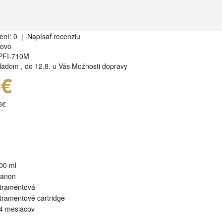
ení: 0
|
Napísať recenziu
rovo
PFI-710M
ladom
,
do 12.8. u Vás
Možnosti dopravy
0€
5€
00 ml
anon
tramentová
tramentové cartridge
4 mesiacov