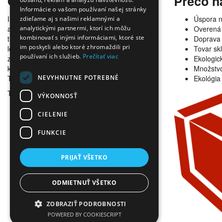
O nás
Prečo n
Informácie o vašom používaní našej stránky
Internetový obchod ponúka širokú paletu
Úspora 
zdieľame aj s našimi reklamnými a
alternatívneho spotrebného materiálu pre
Overená 
analytickými partnermi, ktorí ich môžu
kombinovať s inými informáciami, ktoré ste
tlačiarne, kopírky a faxy. V našej ponuke nájdete
Doprava
im poskytli alebo ktoré zhromaždili pri
len alternatívne kazety všetkých dostupných
Tovar s
používaní ich služieb.
Prečítať viac
značiek spĺňajúce tie najvyššie požiadavky na
Ekologick
kvalitu s garanciou bezproblémovosti tlače.
Množstvo
NEVYHNUTNE POTREBNÉ
Tovar doručujeme bez zdržania.
Ekológia
Tonerovo.sk © 2026
VÝKONNOSŤ
CIELENIE
FUNKCIE
PRIJAŤ VŠETKO
ODMIETNUŤ VŠETKO
ZOBRAZIŤ PODROBNOSTI
POWERED BY COOKIESCRIPT