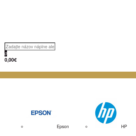
0
0,00€
Epson
HP