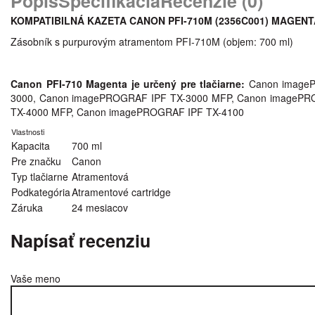
Popis
Špecifikácia
Recenzie (0)
KOMPATIBILNÁ KAZETA CANON PFI-710M (2356C001
) MAGENT
Zásobník s purpurovým atramentom PFI-710M (objem: 700 ml)
Canon PFI-710 Magenta je určený pre tlačiarne:
Canon image
3000, Canon imagePROGRAF IPF TX-3000 MFP, Canon imagePR
TX-4000 MFP, Canon imagePROGRAF IPF TX-4100
Vlastnosti
Kapacita
700 ml
Pre značku
Canon
Typ tlačiarne
Atramentová
Podkategória
Atramentové cartridge
Záruka
24 mesiacov
Napísať recenziu
Vaše meno