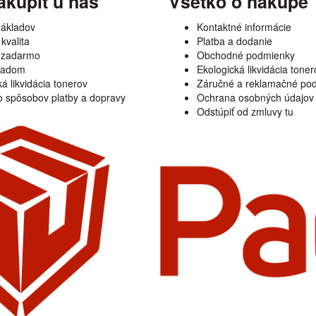
akúpiť u nás
Všetko o nákupe
nákladov
Kontaktné informácie
kvalita
Platba a dodanie
 zadarmo
Obchodné podmienky
kladom
Ekologická likvidácia toner
á likvidácia tonerov
Záručné a reklamačné po
 spôsobov platby a dopravy
Ochrana osobných údajov
Odstúpiť od zmluvy tu