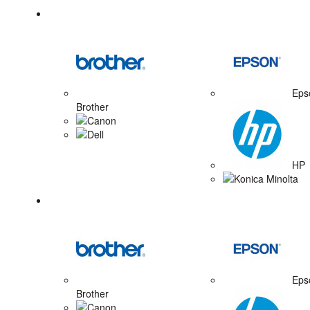
Tonerové náplne
Eps
Brother
Canon
Dell
HP
Konica Minolta
Zobrazovacie valce
Eps
Brother
Canon