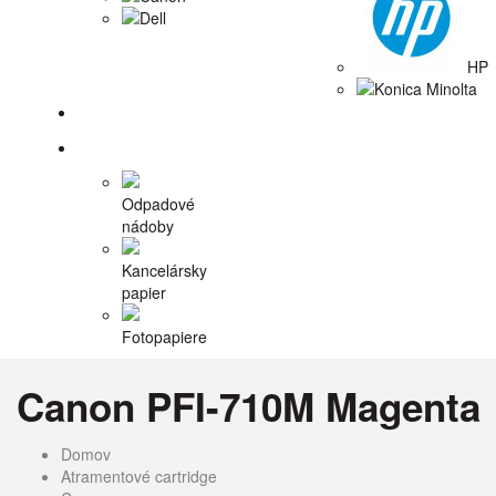
Dell
HP
Konica Minolta
Tlačiarne
Príslušenstvo
Odpadové
nádoby
Kancelársky
papier
Fotopapiere
Canon PFI-710M Magenta
Domov
Atramentové cartridge