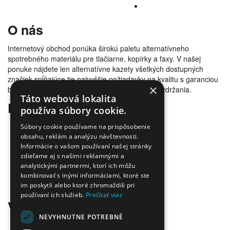
O nás
Internetový obchod ponúka širokú paletu alternatívneho
spotrebného materiálu pre tlačiarne, kopírky a faxy. V našej
ponuke nájdete len alternatívne kazety všetkých dostupných
značiek spĺňajúce tie najvyššie požiadavky na kvalitu s garanciou
×
bezproblémovosti tlače. Tovar doručujeme bez zdržania.
Táto webová lokalita
Prečo nakúpiť u nás
používa súbory cookie.
Úspora nákladov
Súbory cookie používame na prispôsobenie
Overená kvalita
obsahu, reklám a analýzu návštevnosti.
Doprava zadarmo
Informácie o vašom používaní našej stránky
zdieľame aj s našimi reklamnými a
Tovar skladom
analytickými partnermi, ktorí ich môžu
Ekologická likvidácia tonerov
kombinovať s inými informáciami, ktoré ste
Množstvo spôsobov platby a dopravy
im poskytli alebo ktoré zhromaždili pri
Ekológia
používaní ich služieb.
Prečítať viac
Všetko o nákupe
NEVYHNUTNE POTREBNÉ
Kontaktné informácie