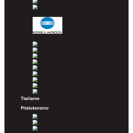
Epson
HP
Konica Minolta
Kyocera
Lexmark
OKI
Panasonic
Pantum
Ricoh
Samsung
Sharp
Xerox
Tlačiarne
Príslušenstvo
Odpadové nádoby
Kancelársky papier
Fotopapiere