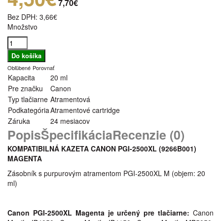
7,70€
Bez DPH:
3,66€
Množstvo
Obľúbené
Porovnať
Kapacita
20 ml
Pre značku
Canon
Typ tlačiarne
Atramentová
Podkategória
Atramentové cartridge
Záruka
24 mesiacov
Popis
Špecifikácia
Recenzie (0)
KOMPATIBILNÁ KAZETA CANON PGI-2500XL (9266B001)
MAGENTA
Zásobník s purpurovým atramentom PGI-2500XL M (objem: 20
ml)
Canon PGI-2500XL Magenta je určený pre tlačiarne:
Canon