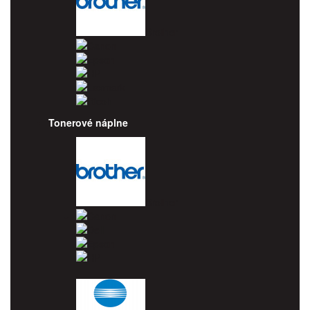
Brother
Canon
Epson
HP
Lexmark
Ricoh
Tonerové náplne
Brother
Canon
Dell
Epson
HP