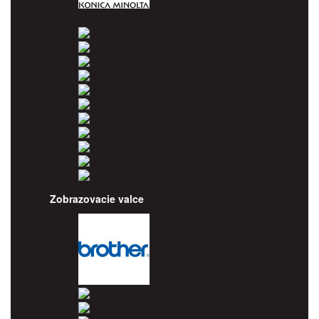
Konica Minolta
Kyocera
Lexmark
OKI
Panasonic
Pantum
Ricoh
Samsung
Sharp
Toshiba
Utax
Xerox
Zobrazovacie valce
Brother
Canon
Dell