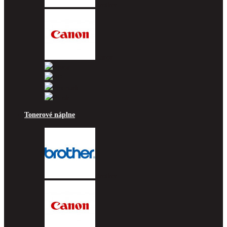
Brother
Canon
Epson
HP
Lexmark
Ricoh
Tonerové náplne
Brother