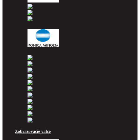
Canon
Dell
Epson
HP
Konica Minolta
Kyocera
Lexmark
OKI
Panasonic
Pantum
Ricoh
Samsung
Sharp
Toshiba
Utax
Xerox
Zobrazovacie valce