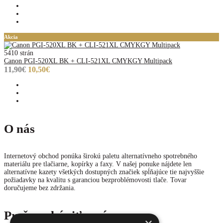
Akcia
5410 strán
Canon PGI-520XL BK + CLI-521XL CMYKGY Multipack
11,90€
10,50€
O nás
Internetový obchod ponúka širokú paletu alternatívneho spotrebného
materiálu pre tlačiarne, kopírky a faxy. V našej ponuke nájdete len
alternatívne kazety všetkých dostupných značiek spĺňajúce tie najvyššie
požiadavky na kvalitu s garanciou bezproblémovosti tlače. Tovar
doručujeme bez zdržania.
Prečo nakúpiť u nás