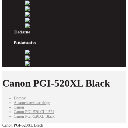
Pantum
Ricoh
Samsung
Sharp
Xerox
Tlačiarne
Príslušenstvo
Odpadové nádoby
Kancelársky papier
Fotopapiere
Canon PGI-520XL Black
Domov
Atramentové cartridge
Canon
Canon PGI-520 CLI-521
Canon PGI-520XL Black
Canon PGI-520XL Black