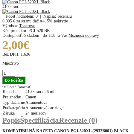
410 strán
Počet hodnotení: 0
|
Napísať recenziu
0.005 €
za stranu tlač A4, 5% pokrytie
Výrobca:
Tonerovo
Kód produktu:
PGI-520 BK
Dostupnosť:
Skladom
,
do 11.8. u Vás
Možnosti dopravy
2,00€
Bez DPH:
1,63€
Množstvo
Obľúbené
Porovnať
Kapacita
410 strán / 26 ml
Pre značku
Canon
Typ tlačiarne
Atramentová
Podkategória
Atramentové cartridge
Záruka
24 mesiacov
Popis
Špecifikácia
Recenzie (0)
KOMPATIBILNÁ KAZETA CANON PGI-520XL (2932B001
) BLACK