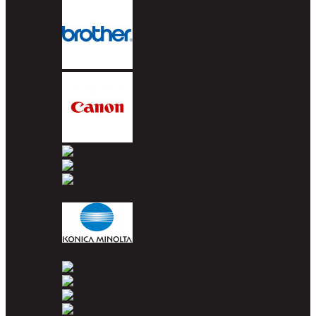
Brother
Canon
Dell
Epson
HP
Konica Minolta
Kyocera
Lexmark
OKI
Panasonic