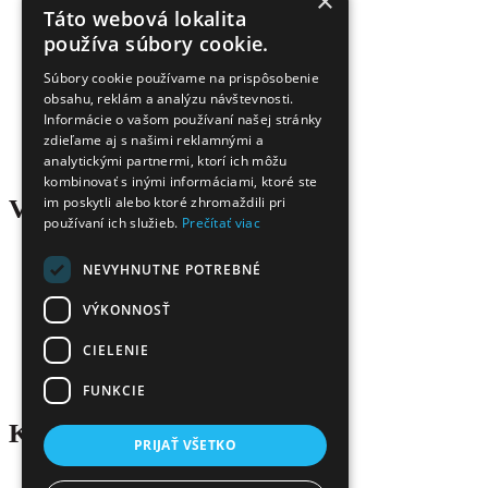
×
Táto webová lokalita
používa súbory cookie.
Úspora nákladov
Overená kvalita
Súbory cookie používame na prispôsobenie
Doprava zadarmo
Tovar skladom
obsahu, reklám a analýzu návštevnosti.
Ekologická likvidácia tonerov
Informácie o vašom používaní našej stránky
Množstvo spôsobov platby a dopravy
zdieľame aj s našimi reklamnými a
Ekológia
analytickými partnermi, ktorí ich môžu
kombinovať s inými informáciami, ktoré ste
im poskytli alebo ktoré zhromaždili pri
Všetko o nákupe
používaní ich služieb.
Prečítať viac
NEVYHNUTNE POTREBNÉ
Kontaktné informácie
Platba a dodanie
Obchodné podmienky
VÝKONNOSŤ
Ekologická likvidácia tonerov
Záručné a reklamačné podmienky
CIELENIE
Ochrana osobných údajov
Odstúpiť od zmluvy tu
FUNKCIE
Kontakt
PRIJAŤ VŠETKO