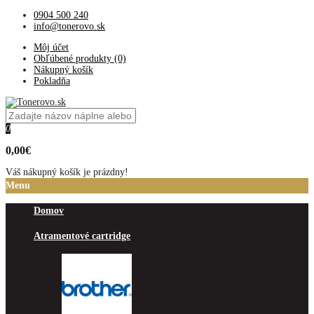
0904 500 240
info@tonerovo.sk
Môj účet
Obľúbené produkty (0)
Nákupný košík
Pokladňa
0
0,00€
Váš nákupný košík je prázdny!
Menu
Domov
Atramentové cartridge