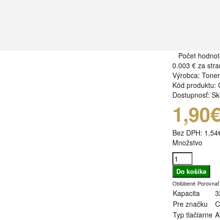
Počet hodnot
0.003 €
za stra
Výrobca:
Tone
Kód produktu:
Dostupnosť:
Sk
1,90
Bez DPH:
1,54
Množstvo
Obľúbené
Porovnať
Kapacita
3
Pre značku
C
Typ tlačiarne
A