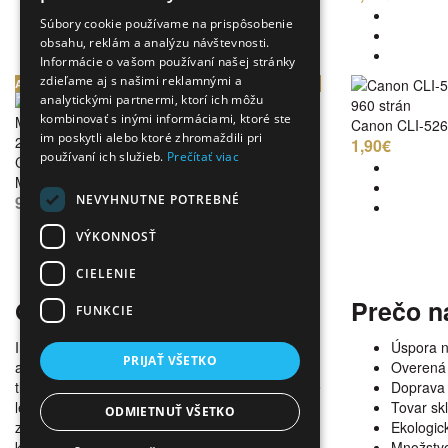
Súbory cookie používame na prispôsobenie
obsahu, reklám a analýzu návštevnosti.
Informácie o vašom používaní našej stránky
zdieľame aj s našimi reklamnými a
Akcia
analytickými partnermi, ktorí ich môžu
960 strán
kombinovať s inými informáciami, ktoré ste
Canon CLI-526
im poskytli alebo ktoré zhromaždili pri
2360 strán
1,90€
používaní ich služieb.
Prečítať viac
Canon PGI-525XL BK + CLI-526XL CMYK
Multipack
NEVYHNUTNE POTREBNÉ
9,00€
7,50€
VÝKONNOSŤ
CIELENIE
O nás
Prečo n
FUNKCIE
Internetový obchod ponúka širokú paletu
Úspora 
PRIJAŤ VŠETKO
alternatívneho spotrebného materiálu pre
Overená 
tlačiarne, kopírky a faxy. V našej ponuke nájdete
Doprava
len alternatívne kazety všetkých dostupných
Tovar s
ODMIETNUŤ VŠETKO
značiek spĺňajúce tie najvyššie požiadavky na
Ekologick
kvalitu s garanciou bezproblémovosti tlače.
Množstvo