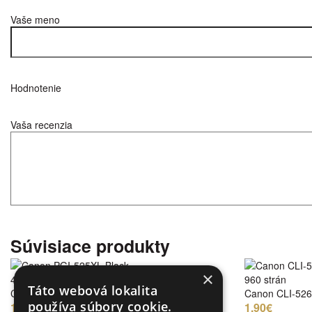
Vaše meno
Hodnotenie
Vaša recenzia
Súvisiace produkty
×
440 strán
960 strán
Táto webová lokalita
Canon PGI-525XL Black
Canon CLI-526
používa súbory cookie.
1,90€
1,90€