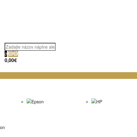
0
0,00€
Epson
HP
on