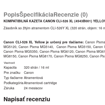
Popis
Špecifikácia
Recenzie (0)
KOMPATIBILNÁ KAZETA CANON CLI-526 XL (4543B001
) YELL
Zásobník so žltým atramentom CLI-526Y XL (320 strán, objem: 16 m
Canon CLI-526 XL Yellow je určený pre tlačiarne:
Canon Pixma
MG5120, Canon Pixma MG5140, Canon Pixma MG5150, Canon P
Canon Pixma MG5350, Canon Pixma MG6120, Canon Pixma MG61
MG8150, Canon Pixma MG8170, Canon Pixma MG8250, Canon Pix
Vlastnosti
Kapacita
320 strán / 16 ml
Pre značku
Canon
Typ tlačiarne
Atramentová
Podkategória
Atramentové cartridge
Záruka
24 mesiacov
Napísať recenziu