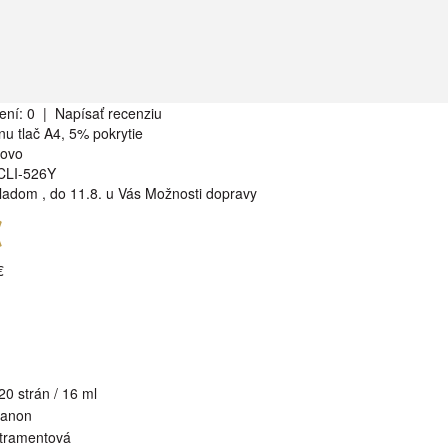
ení: 0
|
Napísať recenziu
nu tlač A4, 5% pokrytie
rovo
CLI-526Y
ladom
,
do 11.8. u Vás
Možnosti dopravy
€
€
20 strán / 16 ml
anon
tramentová