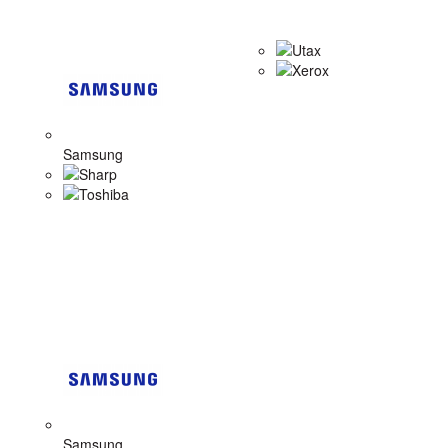
Utax
Xerox
Samsung
Sharp
Toshiba
Samsung