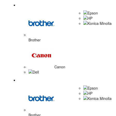
Tonerové náplne
Epson
HP
Konica Minolta
Brother
Canon
Dell
Zobrazovacie valce
Epson
HP
Konica Minolta
Brother