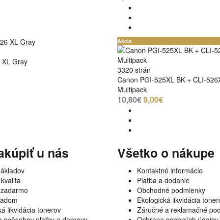
Akcia
 XL Gray
3320 strán
Canon PGI-525XL BK + CLI-52
Multipack
10,80€
9,00€
akúpiť u nás
Všetko o nákupe
nákladov
Kontaktné informácie
kvalita
Platba a dodanie
 zadarmo
Obchodné podmienky
kladom
Ekologická likvidácia toner
á likvidácia tonerov
Záručné a reklamačné po
 spôsobov platby a dopravy
Ochrana osobných údajov