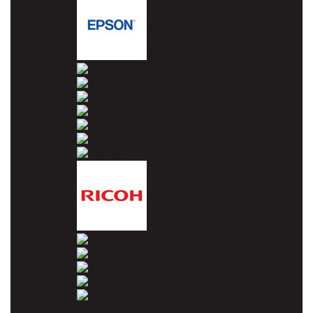
Epson
HP
Konica Minolta
Kyocera
Lexmark
OKI
Panasonic
Pantum
Ricoh
Samsung
Sharp
Toshiba
Utax
Xerox