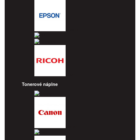
Epson
HP
Lexmark
Ricoh
Tonerové náplne
Brother
Canon
Dell