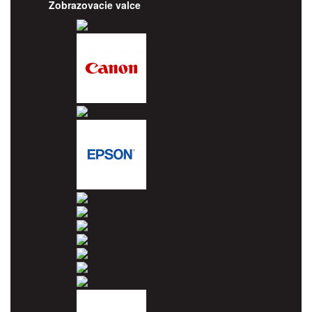
Zobrazovacie valce
Brother
Canon
Dell
Epson
HP
Konica Minolta
Kyocera
Lexmark
OKI
Panasonic
Pantum