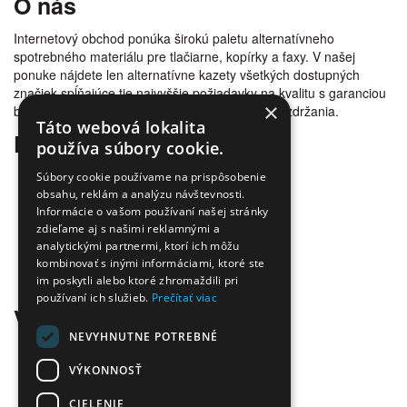
O nás
Internetový obchod ponúka širokú paletu alternatívneho
spotrebného materiálu pre tlačiarne, kopírky a faxy. V našej
ponuke nájdete len alternatívne kazety všetkých dostupných
značiek spĺňajúce tie najvyššie požiadavky na kvalitu s garanciou
×
bezproblémovosti tlače. Tovar doručujeme bez zdržania.
Táto webová lokalita
Prečo nakúpiť u nás
používa súbory cookie.
Úspora nákladov
Súbory cookie používame na prispôsobenie
Overená kvalita
obsahu, reklám a analýzu návštevnosti.
Informácie o vašom používaní našej stránky
Doprava zadarmo
zdieľame aj s našimi reklamnými a
Tovar skladom
analytickými partnermi, ktorí ich môžu
Ekologická likvidácia tonerov
kombinovať s inými informáciami, ktoré ste
Množstvo spôsobov platby a dopravy
im poskytli alebo ktoré zhromaždili pri
Ekológia
používaní ich služieb.
Prečítať viac
Všetko o nákupe
NEVYHNUTNE POTREBNÉ
Kontaktné informácie
Platba a dodanie
VÝKONNOSŤ
Obchodné podmienky
CIELENIE
Ekologická likvidácia tonerov