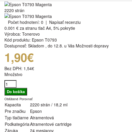
2220 strán
Počet hodnotení: 0
|
Napísať recenziu
0.001 €
za stranu tlač A4, 5% pokrytie
Výrobca:
Tonerovo
Kód produktu:
Epson T0793
Dostupnosť:
Skladom
,
do 12.8. u Vás
Možnosti dopravy
1,90€
Bez DPH:
1,54€
Množstvo
Obľúbené
Porovnať
Kapacita
2220 strán / 18,2 ml
Pre značku
Epson
Typ tlačiarne
Atramentová
Podkategória
Atramentové cartridge
Záruka
24 mesiacov