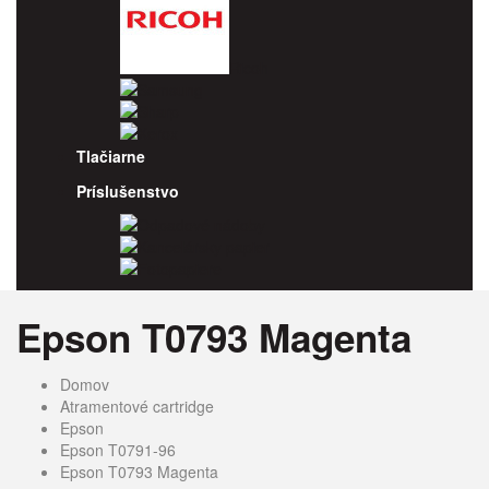
Ricoh
Samsung
Sharp
Xerox
Tlačiarne
Príslušenstvo
Odpadové nádoby
Kancelársky papier
Fotopapiere
Epson T0793 Magenta
Domov
Atramentové cartridge
Epson
Epson T0791-96
Epson T0793 Magenta