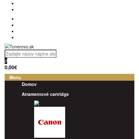
0
0,00€
Menu
Domov
Atramentové cartridge
Brother
Canon