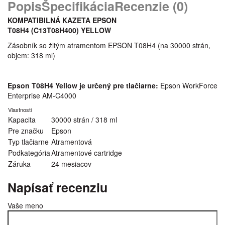
Popis
Špecifikácia
Recenzie (0)
KOMPATIBILNÁ KAZETA EPSON
T08H4 (C13T08H400
) YELLOW
Zásobník so žltým atramentom EPSON T08H4 (na 30000 strán,
objem: 318 ml)
Epson T08H4 Yellow je určený pre tlačiarne:
Epson WorkForce
Enterprise AM-C4000
Vlastnosti
Kapacita
30000 strán / 318 ml
Pre značku
Epson
Typ tlačiarne
Atramentová
Podkategória
Atramentové cartridge
Záruka
24 mesiacov
Napísať recenziu
Vaše meno