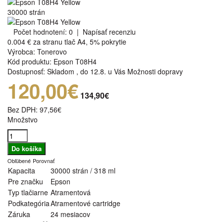
30000 strán
Počet hodnotení: 0
|
Napísať recenziu
0.004 €
za stranu tlač A4, 5% pokrytie
Výrobca:
Tonerovo
Kód produktu:
Epson T08H4
Dostupnosť:
Skladom
,
do 12.8. u Vás
Možnosti dopravy
120,00€
134,90€
Bez DPH:
97,56€
Množstvo
Obľúbené
Porovnať
Kapacita
30000 strán / 318 ml
Pre značku
Epson
Typ tlačiarne
Atramentová
Podkategória
Atramentové cartridge
Záruka
24 mesiacov