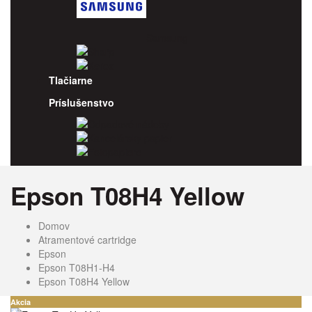
Samsung
Sharp
Xerox
Tlačiarne
Príslušenstvo
Odpadové nádoby
Kancelársky papier
Fotopapiere
Epson T08H4 Yellow
Domov
Atramentové cartridge
Epson
Epson T08H1-H4
Epson T08H4 Yellow
Akcia