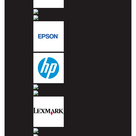
Brother
Canon
Dell
Epson
HP
Konica Minolta
Kyocera
Lexmark
OKI