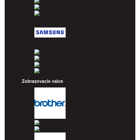
Panasonic
Pantum
Ricoh
Samsung
Sharp
Toshiba
Utax
Xerox
Zobrazovacie valce
Brother
Canon
Dell