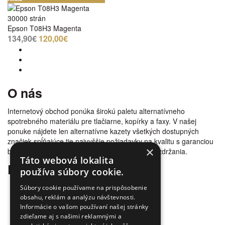
30000 strán
Epson T08H3 Magenta
134,90€
120,00€
O nás
Internetový obchod ponúka širokú paletu alternatívneho
spotrebného materiálu pre tlačiarne, kopírky a faxy. V našej
ponuke nájdete len alternatívne kazety všetkých dostupných
značiek spĺňajúce tie najvyššie požiadavky na kvalitu s garanciou
×
bezproblémovosti tlače. Tovar doručujeme bez zdržania.
Táto webová lokalita
Prečo nakúpiť u nás
používa súbory cookie.
Úspora nákladov
Súbory cookie používame na prispôsobenie
Overená kvalita
obsahu, reklám a analýzu návštevnosti.
Informácie o vašom používaní našej stránky
Doprava zadarmo
zdieľame aj s našimi reklamnými a
Tovar skladom