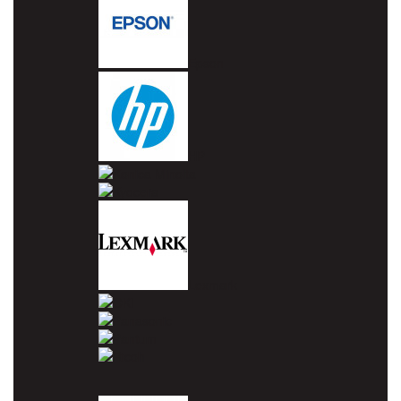
Epson
HP
Konica Minolta
Kyocera
Lexmark
OKI
Panasonic
Pantum
Ricoh