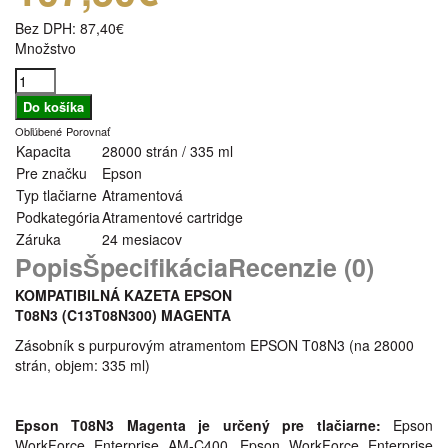
Bez DPH:
87,40€
Množstvo
Obľúbené
Porovnať
Kapacita
28000 strán / 335 ml
Pre značku
Epson
Typ tlačiarne
Atramentová
Podkategória
Atramentové cartridge
Záruka
24 mesiacov
Popis
Špecifikácia
Recenzie (0)
KOMPATIBILNÁ KAZETA EPSON
T08N3 (C13T08N300
) MAGENTA
Zásobník s purpurovým atramentom EPSON T08N3 (na 28000
strán, objem: 335 ml)
Epson T08N3 Magenta je určený pre tlačiarne:
Epson
WorkForce Enterprise​ AM-C400, Epson WorkForce Enterprise​