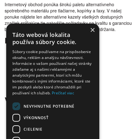
Internetový obchod ponúka širokú paletu alternatívneho
spotrebného materiálu pre tlačiarne, kopírky a faxy. V našej
ponuke nájdete len alternatívne kazety všetkých dostupných
značiek spĺňajúce tie najvyššie požiadavky na kvalitu s garanciou
×
bezproblémovosti tlače. Tovar doručujeme bez zdržania.
Táto webová lokalita
Prečo nakúpiť u nás
používa súbory cookie.
Úspora nákladov
Súbory cookie používame na prispôsobenie
Overená kvalita
obsahu, reklám a analýzu návštevnosti.
Doprava zadarmo
Informácie o vašom používaní našej stránky
zdieľame aj s našimi reklamnými a
Tovar skladom
analytickými partnermi, ktorí ich môžu
Ekologická likvidácia tonerov
kombinovať s inými informáciami, ktoré ste
Množstvo spôsobov platby a dopravy
im poskytli alebo ktoré zhromaždili pri
Ekológia
používaní ich služieb.
Prečítať viac
Všetko o nákupe
NEVYHNUTNE POTREBNÉ
Kontaktné informácie
Platba a dodanie
VÝKONNOSŤ
Obchodné podmienky
CIELENIE
Ekologická likvidácia tonerov
Záručné a reklamačné podmienky