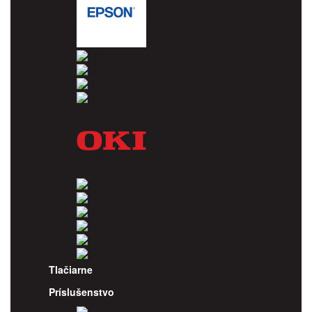
Epson
HP
Konica Minolta
Kyocera
Lexmark
OKI
Panasonic
Pantum
Ricoh
Samsung
Sharp
Xerox
Tlačiarne
Príslušenstvo