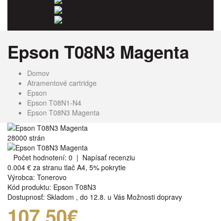
Odpadové nádoby
Kancelársky papier
Fotopapiere
Epson T08N3 Magenta
Domov
Atramentové cartridge
Epson
Epson T08N1-N4
Epson T08N3 Magenta
28000 strán
Počet hodnotení: 0
|
Napísať recenziu
0.004 €
za stranu tlač A4, 5% pokrytie
Výrobca:
Tonerovo
Kód produktu:
Epson T08N3
Dostupnosť:
Skladom
,
do 12.8. u Vás
Možnosti dopravy
107,50€