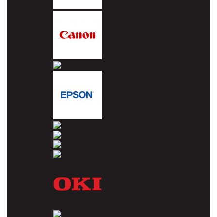
Brother
Canon
Dell
Epson
HP
Konica Minolta
Kyocera
Lexmark
OKI
Panasonic