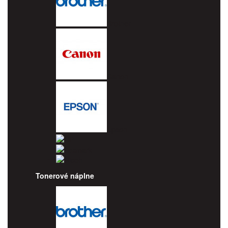
Brother
Canon
Epson
HP
Lexmark
Ricoh
Tonerové náplne