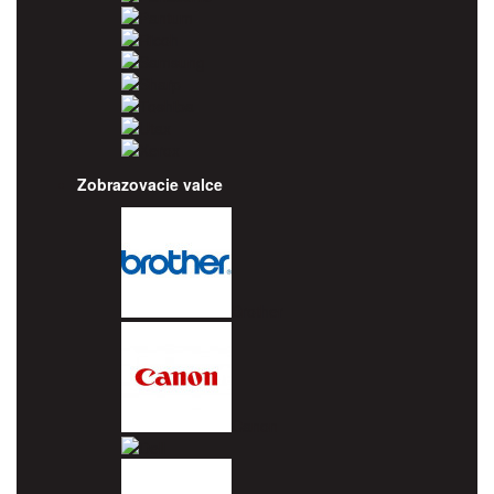
Pantum
Ricoh
Samsung
Sharp
Toshiba
Utax
Xerox
Zobrazovacie valce
Brother
Canon
Dell