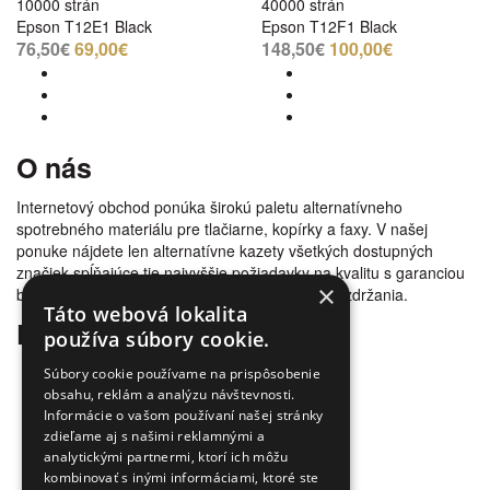
10000 strán
40000 strán
Epson T12E1 Black
Epson T12F1 Black
76,50€
69,00€
148,50€
100,00€
O nás
Internetový obchod ponúka širokú paletu alternatívneho
spotrebného materiálu pre tlačiarne, kopírky a faxy. V našej
ponuke nájdete len alternatívne kazety všetkých dostupných
značiek spĺňajúce tie najvyššie požiadavky na kvalitu s garanciou
×
bezproblémovosti tlače. Tovar doručujeme bez zdržania.
Táto webová lokalita
Prečo nakúpiť u nás
používa súbory cookie.
Úspora nákladov
Súbory cookie používame na prispôsobenie
Overená kvalita
obsahu, reklám a analýzu návštevnosti.
Informácie o vašom používaní našej stránky
Doprava zadarmo
zdieľame aj s našimi reklamnými a
Tovar skladom
analytickými partnermi, ktorí ich môžu
Ekologická likvidácia tonerov
kombinovať s inými informáciami, ktoré ste
Množstvo spôsobov platby a dopravy