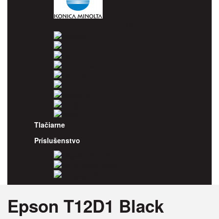
Konica Minolta
Kyocera
Lexmark
OKI
Panasonic
Pantum
Ricoh
Samsung
Sharp
Xerox
Tlačiarne
Príslušenstvo
Odpadové nádoby
Kancelársky papier
Fotopapiere
Epson T12D1 Black