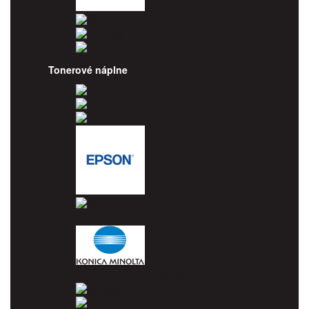
Epson
HP
Lexmark
Ricoh
Tonerové náplne
Brother
Canon
Dell
Epson
HP
Konica Minolta
Kyocera
Lexmark