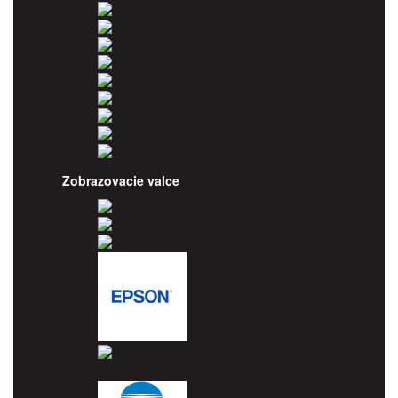
OKI
Panasonic
Pantum
Ricoh
Samsung
Sharp
Toshiba
Utax
Xerox
Zobrazovacie valce
Brother
Canon
Dell
Epson
HP