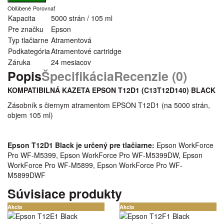
Obľúbené
Porovnať
Kapacita
5000 strán / 105 ml
Pre značku
Epson
Typ tlačiarne
Atramentová
Podkategória
Atramentové cartridge
Záruka
24 mesiacov
Popis
Špecifikácia
Recenzie (0)
KOMPATIBILNÁ KAZETA EPSON T12D1 (C13T12D140)
BLACK
Zásobník s čiernym atramentom EPSON T12D1 (na 5000 strán,
objem 105 ml)
Epson T12D1 Black je určený pre tlačiarne:
Epson WorkForce
Pro WF-M5399, Epson WorkForce Pro WF-M5399DW, Epson
WorkForce Pro WF-M5899, Epson WorkForce Pro WF-
M5899DWF
Súvisiace produkty
Akcia
Akcia