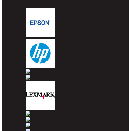
Dell
Epson
HP
Konica Minolta
Kyocera
Lexmark
OKI
Panasonic
Pantum