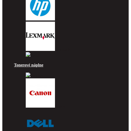
HP
Lexmark
Ricoh
Tonerové náplne
Brother
Canon