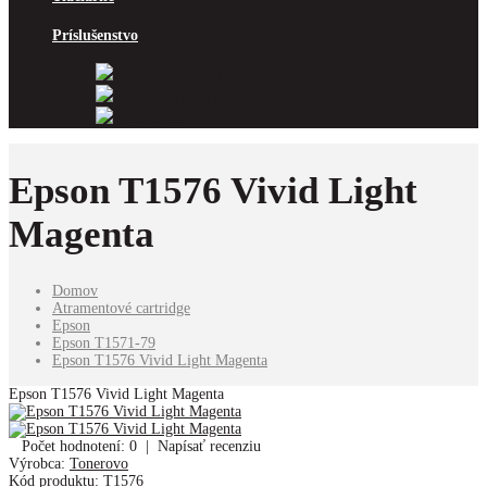
Príslušenstvo
Odpadové nádoby
Kancelársky papier
Fotopapiere
Epson T1576 Vivid Light
Magenta
Domov
Atramentové cartridge
Epson
Epson T1571-79
Epson T1576 Vivid Light Magenta
Epson T1576 Vivid Light Magenta
Počet hodnotení: 0
|
Napísať recenziu
Výrobca:
Tonerovo
Kód produktu:
T1576