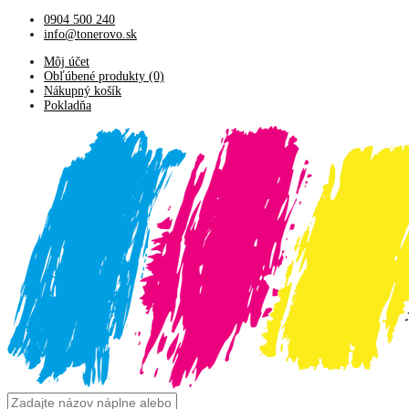
0904 500 240
info@tonerovo.sk
Môj účet
Obľúbené produkty (0)
Nákupný košík
Pokladňa