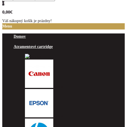
0
0,00€
Váš nákupný košík je prázdny!
Menu
Domov
Atramentové cartridge
Brother
Canon
Epson