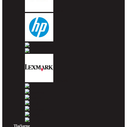
Epson
HP
Konica Minolta
Kyocera
Lexmark
OKI
Panasonic
Pantum
Ricoh
Samsung
Sharp
Xerox
Tlačiarne