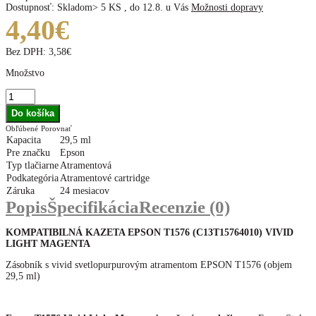
Dostupnosť:
Skladom> 5 KS
,
do 12.8. u Vás
Možnosti dopravy
4,40€
Bez DPH:
3,58€
Množstvo
Obľúbené
Porovnať
Kapacita
29,5 ml
Pre značku
Epson
Typ tlačiarne
Atramentová
Podkategória
Atramentové cartridge
Záruka
24 mesiacov
Popis
Špecifikácia
Recenzie (0)
KOMPATIBILNÁ KAZETA EPSON T1576 (C13T15764010
) VIVID
LIGHT MAGENTA
Zásobník s vivid svetlopurpurovým atramentom EPSON T1576 (objem
29,5 ml)