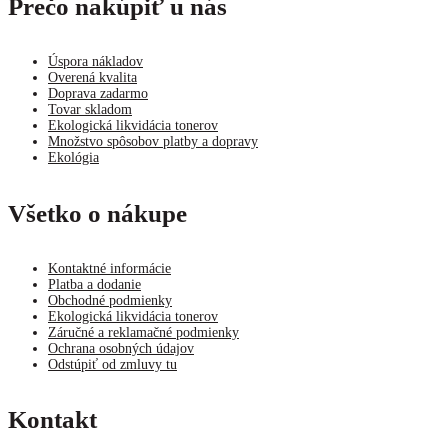
Prečo nakúpiť u nás
Úspora nákladov
Overená kvalita
Doprava zadarmo
Tovar skladom
Ekologická likvidácia tonerov
Množstvo spôsobov platby a dopravy
Ekológia
Všetko o nákupe
Kontaktné informácie
Platba a dodanie
Obchodné podmienky
Ekologická likvidácia tonerov
Záručné a reklamačné podmienky
Ochrana osobných údajov
Odstúpiť od zmluvy tu
Kontakt