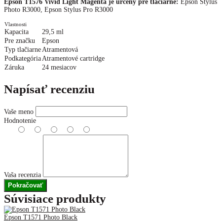
Epson T1576 Vivid Light Magenta je určený pre tlačiarne:
Epson Stylus
Photo R3000, Epson Stylus Pro R3000
Vlastnosti
Kapacita
29,5 ml
Pre značku
Epson
Typ tlačiarne
Atramentová
Podkategória
Atramentové cartridge
Záruka
24 mesiacov
Napísať recenziu
Vaše meno
Hodnotenie
Vaša recenzia
Pokračovať
Súvisiace produkty
Epson T1571 Photo Black