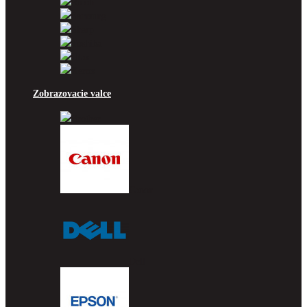
Ricoh
Samsung
Sharp
Toshiba
Utax
Xerox
Zobrazovacie valce
Brother
Canon
Dell