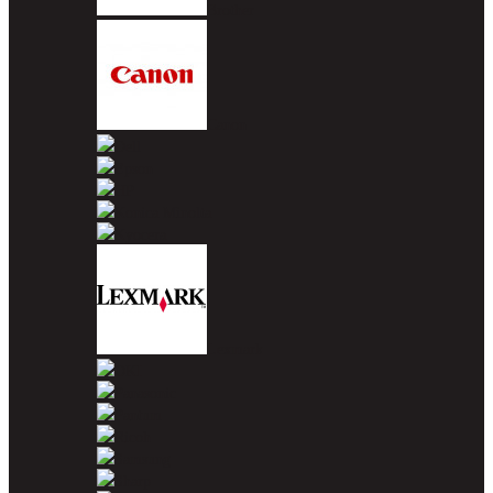
Brother
Canon
Dell
Epson
HP
Konica Minolta
Kyocera
Lexmark
OKI
Panasonic
Pantum
Ricoh
Samsung
Sharp