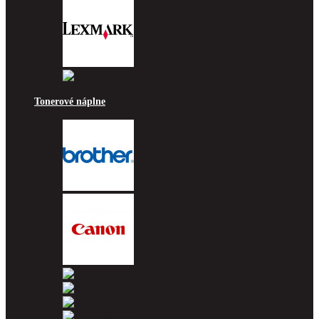
Lexmark
Ricoh
Tonerové náplne
Brother
Canon
Dell
Epson
HP
Konica Minolta