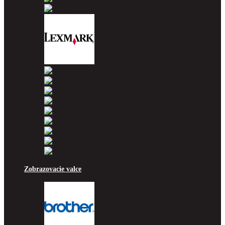
Kyocera
Lexmark
OKI
Panasonic
Pantum
Ricoh
Samsung
Sharp
Toshiba
Utax
Xerox
Zobrazovacie valce