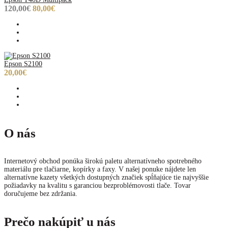
120,00€
80,00€
Epson S2100
20,00€
O nás
Internetový obchod ponúka širokú paletu alternatívneho spotrebného
materiálu pre tlačiarne, kopírky a faxy. V našej ponuke nájdete len
alternatívne kazety všetkých dostupných značiek spĺňajúce tie najvyššie
požiadavky na kvalitu s garanciou bezproblémovosti tlače. Tovar
doručujeme bez zdržania.
Prečo nakúpiť u nás