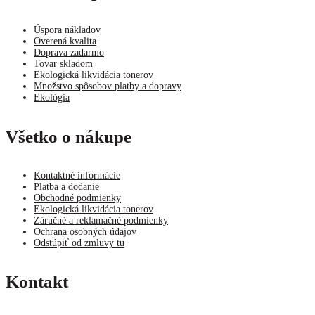
Úspora nákladov
Overená kvalita
Doprava zadarmo
Tovar skladom
Ekologická likvidácia tonerov
Množstvo spôsobov platby a dopravy
Ekológia
Všetko o nákupe
Kontaktné informácie
Platba a dodanie
Obchodné podmienky
Ekologická likvidácia tonerov
Záručné a reklamačné podmienky
Ochrana osobných údajov
Odstúpiť od zmluvy tu
Kontakt