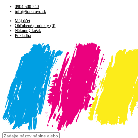
0904 500 240
info@tonerovo.sk
Môj účet
Obľúbené produkty (0)
Nákupný košík
Pokladňa