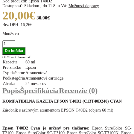
Kód produktu:
Epson T40D2
Dostupnosť:
Skladom
,
do 11.8. u Vás
Možnosti dopravy
20,00€
30,00€
Bez DPH:
16,26€
Množstvo
Obľúbené
Porovnať
Kapacita
60 ml
Pre značku
Epson
Typ tlačiarne
Atramentová
Podkategória
Atramentové cartridge
Záruka
24 mesiacov
Popis
Špecifikácia
Recenzie (0)
KOMPATIBILNÁ KAZETA EPSON T40D2 (C13T40D240
) CYAN
Zásobník s azúrovým atramentom EPSON T40D2 (objem 60 ml)
Epson T40D2 Cyan je určený pre tlačiarne:
Epson SureColor SC-
T2100, Epson SureColor SC-T3100, Epson SureColor SC-T3100N, Epson