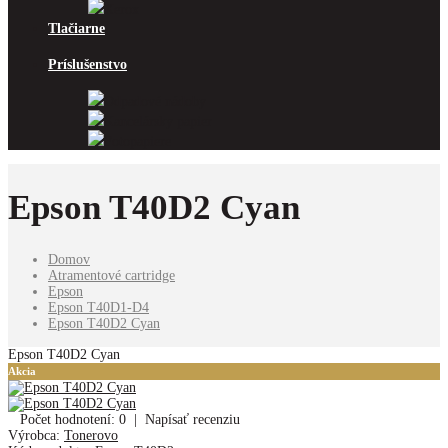
Xerox
Tlačiarne
Príslušenstvo
Odpadové nádoby
Kancelársky papier
Fotopapiere
Epson T40D2 Cyan
Domov
Atramentové cartridge
Epson
Epson T40D1-D4
Epson T40D2 Cyan
Epson T40D2 Cyan
Akcia
Počet hodnotení: 0
|
Napísať recenziu
Výrobca:
Tonerovo