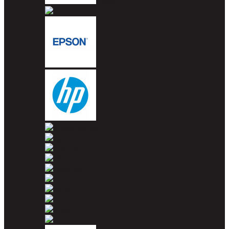
Canon
Dell
Epson
HP
Konica Minolta
Kyocera
Lexmark
OKI
Panasonic
Pantum
Ricoh
Samsung
Sharp
Toshiba