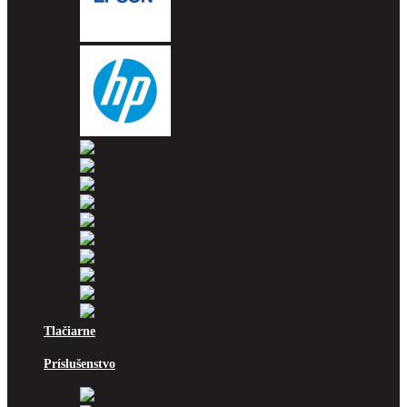
Epson
HP
Konica Minolta
Kyocera
Lexmark
OKI
Panasonic
Pantum
Ricoh
Samsung
Sharp
Xerox
Tlačiarne
Príslušenstvo
Odpadové nádoby