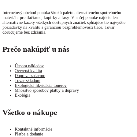
Internetový obchod ponúka širokú paletu alternatívneho spotrebného
materiálu pre tlačiarne, kopírky a faxy. V našej ponuke nájdete len
alternatívne kazety všetkých dostupných značiek spĺňajúce tie najvyššie
požiadavky na kvalitu s garanciou bezproblémovosti tlače. Tovar
doručujeme bez zdržania.
Prečo nakúpiť u nás
Úspora nákladov
Overená kvalita
Doprava zadarmo
Tovar skladom
Ekologická likvidácia tonerov
Množstvo spôsobov platby a dopravy
Ekológia
Všetko o nákupe
Kontaktné informácie
Platba a dodanie