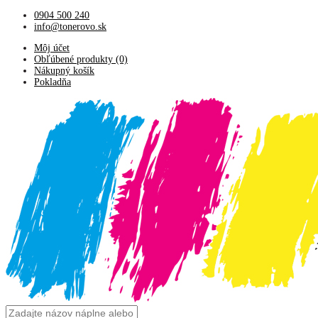
0904 500 240
info@tonerovo.sk
Môj účet
Obľúbené produkty (0)
Nákupný košík
Pokladňa