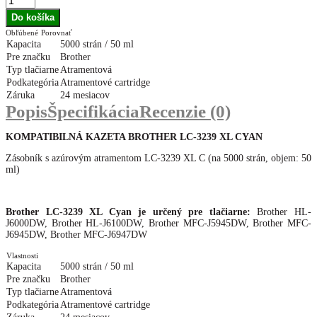
Obľúbené
Porovnať
Kapacita
5000 strán / 50 ml
Pre značku
Brother
Typ tlačiarne
Atramentová
Podkategória
Atramentové cartridge
Záruka
24 mesiacov
Popis
Špecifikácia
Recenzie (0)
KOMPATIBILNÁ KAZETA BROTHER LC-3239 XL CYAN
Zásobník s azúrovým atramentom LC-3239 XL C (na 5000 strán, objem: 50
ml)
Brother LC-3239 XL Cyan je určený pre tlačiarne:
Brother HL-
J6000DW, Brother HL-J6100DW, Brother MFC-J5945DW, Brother MFC-
J6945DW, Brother MFC-J6947DW
Vlastnosti
Kapacita
5000 strán / 50 ml
Pre značku
Brother
Typ tlačiarne
Atramentová
Podkategória
Atramentové cartridge