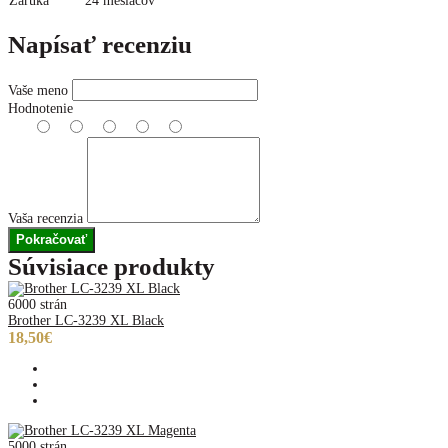
Záruka
24 mesiacov
Napísať recenziu
Vaše meno
Hodnotenie
Vaša recenzia
Pokračovať
Súvisiace produkty
6000 strán
Brother LC-3239 XL Black
18,50€
5000 strán