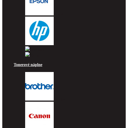
Epson
HP
Lexmark
Ricoh
Tonerové náplne
Brother