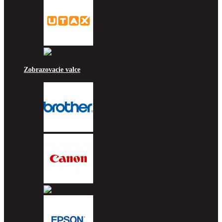
Utax
Xerox
Zobrazovacie valce
Brother
Canon
Dell