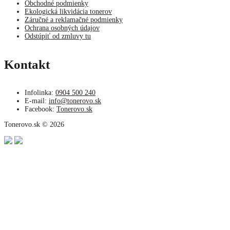
Obchodné podmienky
Ekologická likvidácia tonerov
Záručné a reklamačné podmienky
Ochrana osobných údajov
Odstúpiť od zmluvy tu
Kontakt
Infolinka:
0904 500 240
E-mail:
info@tonerovo.sk
Facebook:
Tonerovo.sk
Tonerovo.sk © 2026