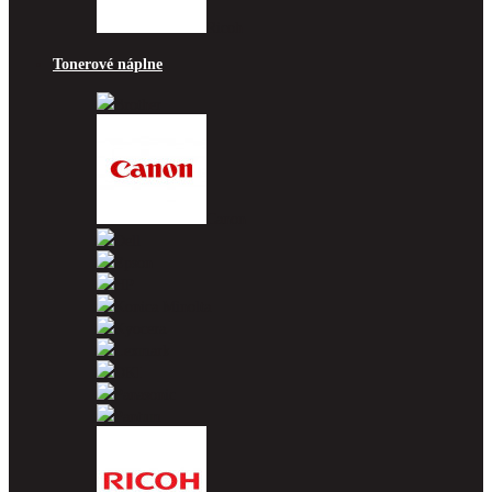
Ricoh
Tonerové náplne
Brother
Canon
Dell
Epson
HP
Konica Minolta
Kyocera
Lexmark
OKI
Panasonic
Pantum