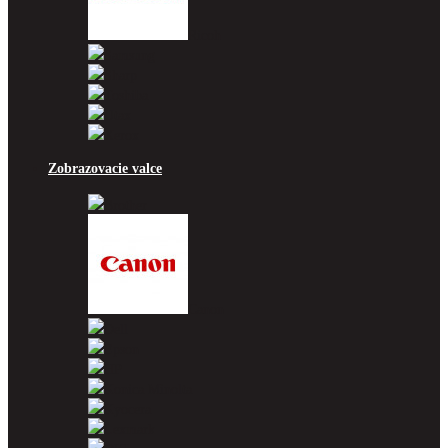
Ricoh
Samsung
Sharp
Toshiba
Utax
Xerox
Zobrazovacie valce
Brother
Canon
Dell
Epson
HP
Konica Minolta
Kyocera
Lexmark