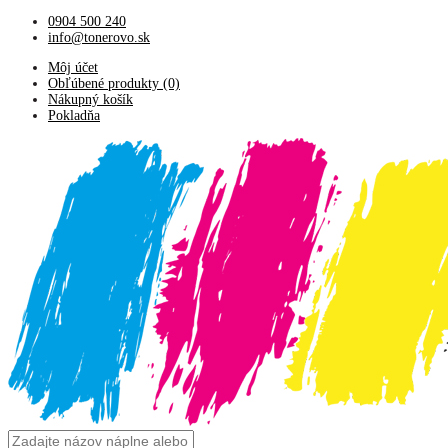
0904 500 240
info@tonerovo.sk
Môj účet
Obľúbené produkty (0)
Nákupný košík
Pokladňa