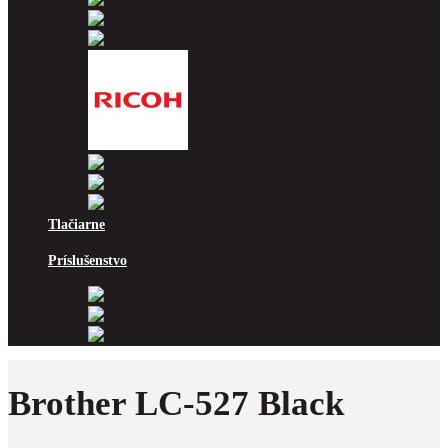
OKI
Panasonic
Pantum
Ricoh
Samsung
Sharp
Xerox
Tlačiarne
Príslušenstvo
Odpadové nádoby
Kancelársky papier
Fotopapiere
Brother LC-527 Black