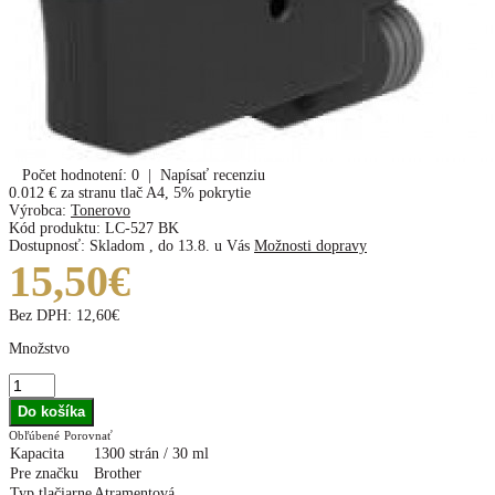
Počet hodnotení: 0
|
Napísať recenziu
0.012 €
za stranu tlač A4, 5% pokrytie
Výrobca:
Tonerovo
Kód produktu:
LC-527 BK
Dostupnosť:
Skladom
,
do 13.8. u Vás
Možnosti dopravy
15,50€
Bez DPH:
12,60€
Množstvo
Obľúbené
Porovnať
Kapacita
1300 strán / 30 ml
Pre značku
Brother
Typ tlačiarne
Atramentová