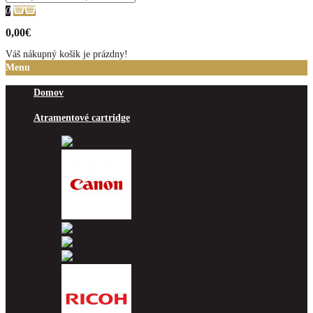
0
0,00€
Váš nákupný košík je prázdny!
Menu
Domov
Atramentové cartridge
Brother
Canon
Epson
HP
Lexmark