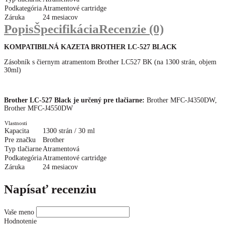
Podkategória
Atramentové cartridge
Záruka
24 mesiacov
Popis
Špecifikácia
Recenzie (0)
KOMPATIBILNÁ KAZETA BROTHER LC-527 BLACK
Zásobník s čiernym atramentom Brother LC527 BK (na 1300 strán, objem
30ml)
Brother LC-527 Black je určený pre tlačiarne:
Brother MFC-J4350DW,
Brother MFC-J4550DW
Vlastnosti
Kapacita
1300 strán / 30 ml
Pre značku
Brother
Typ tlačiarne
Atramentová
Podkategória
Atramentové cartridge
Záruka
24 mesiacov
Napísať recenziu
Vaše meno
Hodnotenie