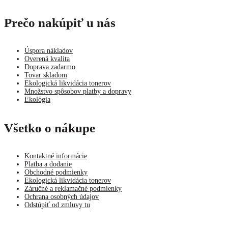
Prečo nakúpiť u nás
Úspora nákladov
Overená kvalita
Doprava zadarmo
Tovar skladom
Ekologická likvidácia tonerov
Množstvo spôsobov platby a dopravy
Ekológia
Všetko o nákupe
Kontaktné informácie
Platba a dodanie
Obchodné podmienky
Ekologická likvidácia tonerov
Záručné a reklamačné podmienky
Ochrana osobných údajov
Odstúpiť od zmluvy tu