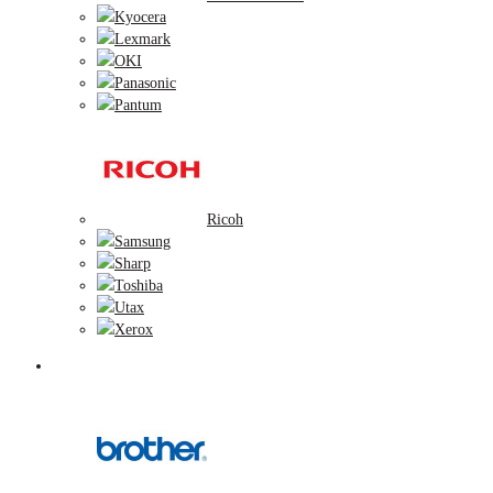
Kyocera
Lexmark
OKI
Panasonic
Pantum
Ricoh
Samsung
Sharp
Toshiba
Utax
Xerox
Zobrazovacie valce