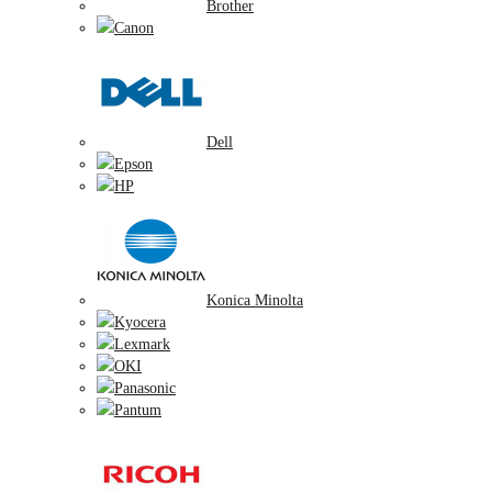
Brother
Canon
Dell
Epson
HP
Konica Minolta
Kyocera
Lexmark
OKI
Panasonic
Pantum