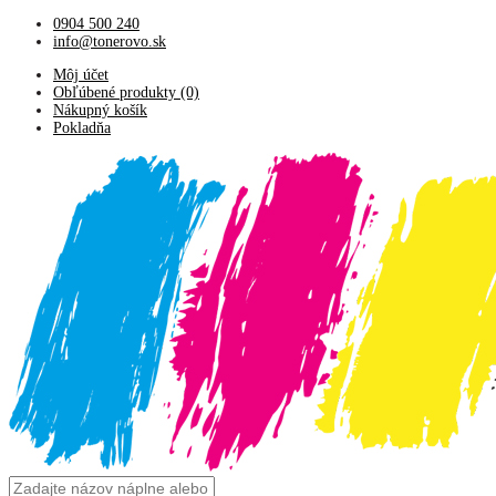
0904 500 240
info@tonerovo.sk
Môj účet
Obľúbené produkty (0)
Nákupný košík
Pokladňa