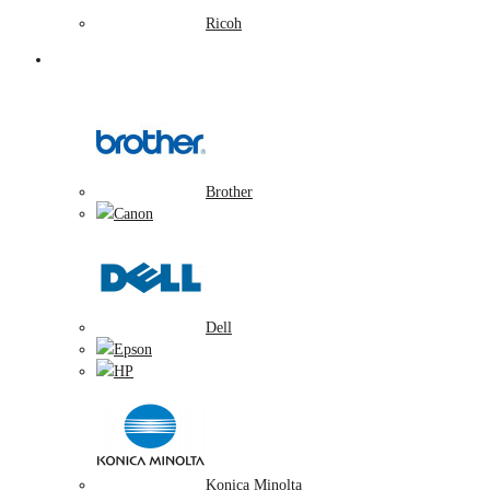
Ricoh
Tonerové náplne
Brother
Canon
Dell
Epson
HP
Konica Minolta