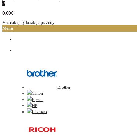
0
0,00€
Váš nákupný košík je prázdny!
Menu
Domov
Atramentové cartridge
Brother
Canon
Epson
HP
Lexmark