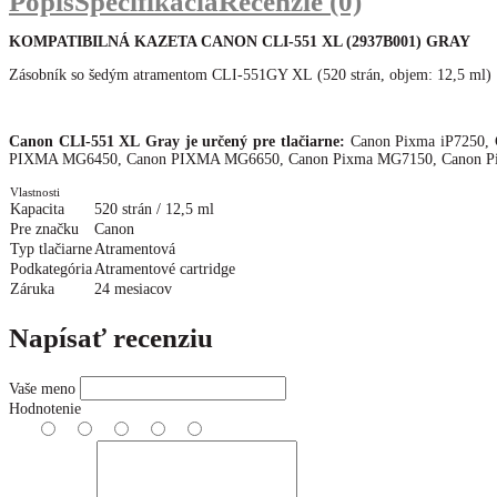
Popis
Špecifikácia
Recenzie (0)
KOMPATIBILNÁ KAZETA CANON CLI-551 XL (2937B001) GRAY
Zásobník so šedým atramentom CLI-551GY XL (520 strán, objem: 12,5 ml)
Canon CLI-551 XL Gray je určený pre tlačiarne:
Canon Pixma iP7250
PIXMA MG6450, Canon PIXMA MG6650, Canon Pixma MG7150, Canon 
Vlastnosti
Kapacita
520 strán / 12,5 ml
Pre značku
Canon
Typ tlačiarne
Atramentová
Podkategória
Atramentové cartridge
Záruka
24 mesiacov
Napísať recenziu
Vaše meno
Hodnotenie