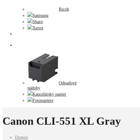
Ricoh
Samsung
Sharp
Xerox
Tlačiarne
Príslušenstvo
Odpadové
nádoby
Kancelársky papier
Fotopapiere
Canon CLI-551 XL Gray
Domov