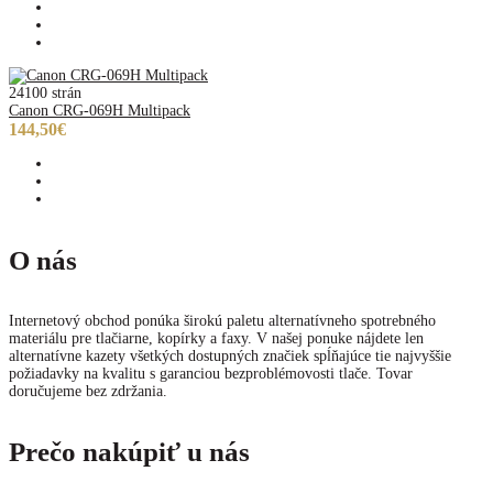
24100 strán
Canon CRG-069H Multipack
144,50€
O nás
Internetový obchod ponúka širokú paletu alternatívneho spotrebného
materiálu pre tlačiarne, kopírky a faxy. V našej ponuke nájdete len
alternatívne kazety všetkých dostupných značiek spĺňajúce tie najvyššie
požiadavky na kvalitu s garanciou bezproblémovosti tlače. Tovar
doručujeme bez zdržania.
Prečo nakúpiť u nás