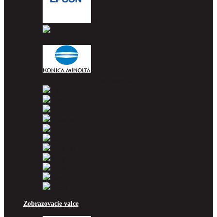
Epson
HP
Konica Minolta
Kyocera
Lexmark
OKI
Panasonic
Pantum
Ricoh
Samsung
Sharp
Toshiba
Utax
Xerox
Zobrazovacie valce