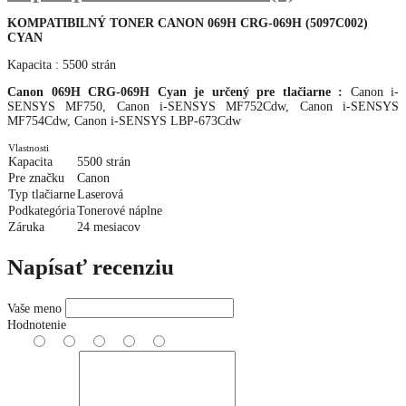
KOMPATIBILNÝ TONER CANON 069H CRG-069H (5097C002)
CYAN
Kapacita : 5500 strán
Canon 069H CRG-069H Cyan je určený pre tlačiarne :
Canon i-
SENSYS MF750, Canon i-SENSYS MF752Cdw, Canon i-SENSYS
MF754Cdw, Canon i-SENSYS LBP-673Cdw
Vlastnosti
Kapacita
5500 strán
Pre značku
Canon
Typ tlačiarne
Laserová
Podkategória
Tonerové náplne
Záruka
24 mesiacov
Napísať recenziu
Vaše meno
Hodnotenie