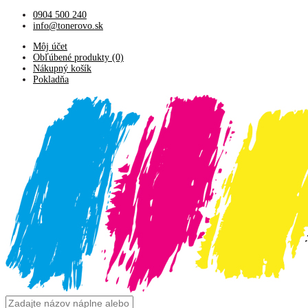
0904 500 240
info@tonerovo.sk
Môj účet
Obľúbené produkty (0)
Nákupný košík
Pokladňa