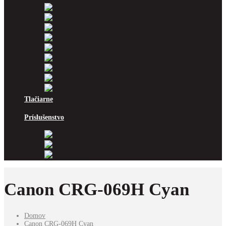
Kyocera
Lexmark
OKI
Panasonic
Pantum
Ricoh
Samsung
Sharp
Xerox
Tlačiarne
Príslušenstvo
Odpadové nádoby
Kancelársky papier
Fotopapiere
Canon CRG-069H Cyan
Domov
Canon CRG-069H Cyan