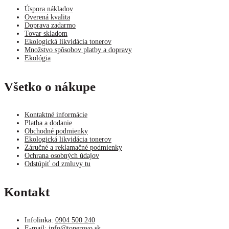
Úspora nákladov
Overená kvalita
Doprava zadarmo
Tovar skladom
Ekologická likvidácia tonerov
Množstvo spôsobov platby a dopravy
Ekológia
Všetko o nákupe
Kontaktné informácie
Platba a dodanie
Obchodné podmienky
Ekologická likvidácia tonerov
Záručné a reklamačné podmienky
Ochrana osobných údajov
Odstúpiť od zmluvy tu
Kontakt
Infolinka:
0904 500 240
E-mail:
info@tonerovo.sk