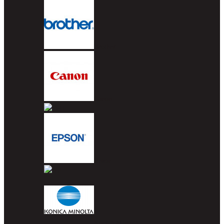
Brother
Canon
Dell
Epson
HP
Konica Minolta