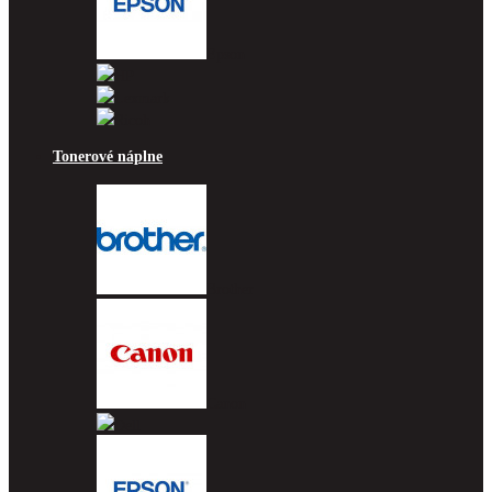
Epson
HP
Lexmark
Ricoh
Tonerové náplne
Brother
Canon
Dell