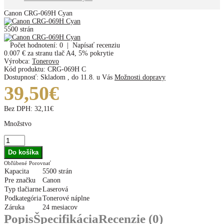
Canon CRG-069H Cyan
5500 strán
Počet hodnotení: 0
|
Napísať recenziu
0.007 €
za stranu tlač A4, 5% pokrytie
Výrobca:
Tonerovo
Kód produktu:
CRG-069H C
Dostupnosť:
Skladom
,
do 11.8. u Vás
Možnosti dopravy
39,50€
Bez DPH:
32,11€
Množstvo
Obľúbené
Porovnať
Kapacita
5500 strán
Pre značku
Canon
Typ tlačiarne
Laserová
Podkategória
Tonerové náplne
Záruka
24 mesiacov
Popis
Špecifikácia
Recenzie (0)