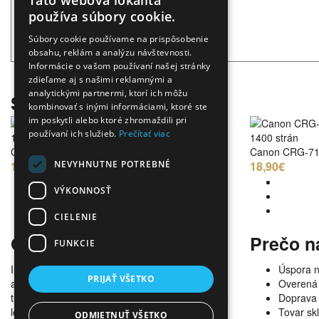
Táto webová lokalita
používa súbory cookie.
Súbory cookie používame na prispôsobenie
obsahu, reklám a analýzu návštevnosti.
Informácie o vašom používaní našej stránky
zdieľame aj s našimi reklamnými a
analytickými partnermi, ktorí ich môžu
Súvisiace produkty
kombinovať s inými informáciami, ktoré ste
im poskytli alebo ktoré zhromaždili pri
používaní ich služieb.
Prečítať viac
1400 strán
1400 strán
Canon CRG-716 Cyan
Canon CRG-71
NEVYHNUTNE POTREBNÉ
18,90€
18,90€
VÝKONNOSŤ
CIELENIE
O nás
Prečo n
FUNKCIE
Internetový obchod ponúka širokú paletu
Úspora 
PRIJAŤ VŠETKO
alternatívneho spotrebného materiálu pre
Overená 
tlačiarne, kopírky a faxy. V našej ponuke nájdete
Doprava
len alternatívne kazety všetkých dostupných
Tovar s
ODMIETNUŤ VŠETKO