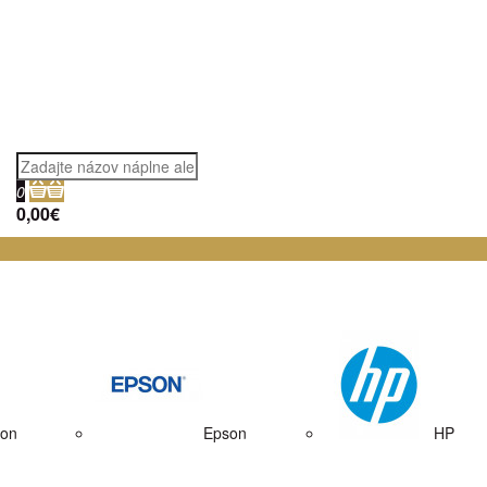
0
0,00€
on
Epson
HP