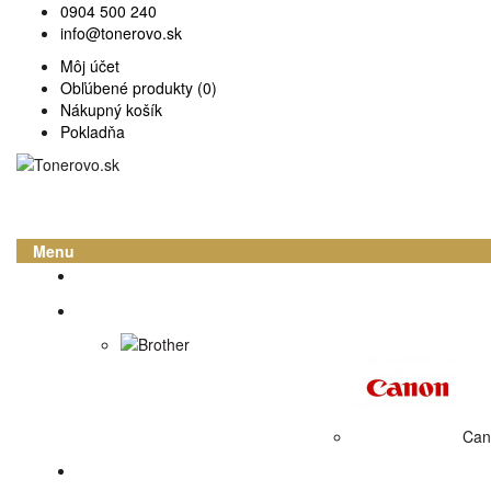
0904 500 240
info@tonerovo.sk
Môj účet
Obľúbené produkty (0)
Nákupný košík
Pokladňa
Menu
Domov
Atramentové cartridge
Brother
Can
Tonerové náplne