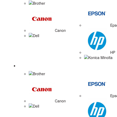
Brother
Eps
Canon
Dell
HP
Konica Minolta
Zobrazovacie valce
Brother
Eps
Canon
Dell