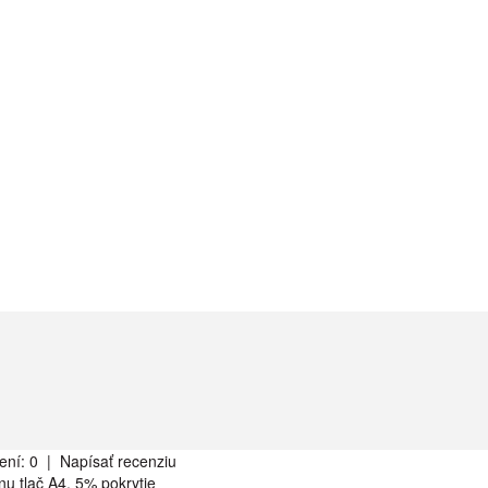
ení: 0
|
Napísať recenziu
nu tlač A4, 5% pokrytie