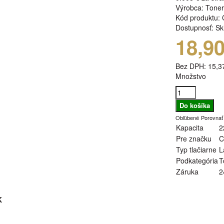
Výrobca:
Tone
Kód produktu:
Dostupnosť:
Sk
18,9
Bez DPH:
15,3
Množstvo
Obľúbené
Porovnať
Kapacita
2
Pre značku
C
Typ tlačiarne
L
Podkategória
T
Záruka
2
K