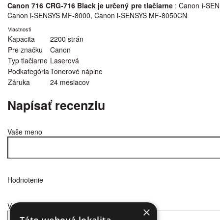
Canon 716 CRG-716 Black je určený pre tlačiarne
: Canon i-SE
Canon i-SENSYS MF-8000, Canon i-SENSYS MF-8050CN
Vlastnosti
Kapacita
2200 strán
Pre značku
Canon
Typ tlačiarne
Laserová
Podkategória
Tonerové náplne
Záruka
24 mesiacov
Napísať recenziu
Vaše meno
Hodnotenie
Vaša recenzia
×