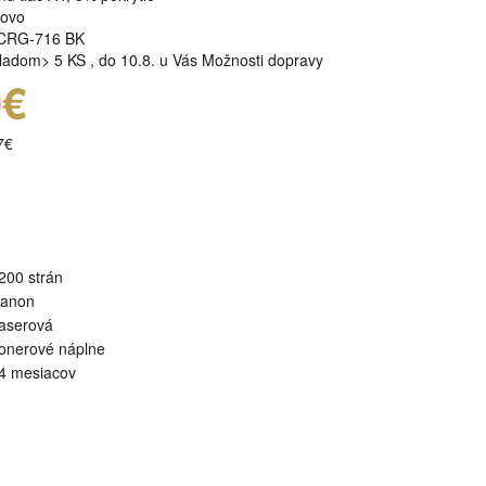
rovo
CRG-716 BK
ladom> 5 KS
,
do 10.8. u Vás
Možnosti dopravy
0€
7€
200 strán
anon
aserová
onerové náplne
4 mesiacov