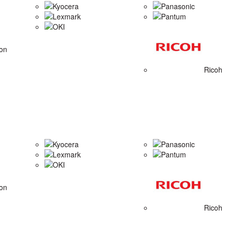
Kyocera
Panasonic
Lexmark
Pantum
OKI
on
Ricoh
Kyocera
Panasonic
Lexmark
Pantum
OKI
on
Ricoh