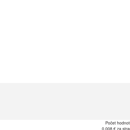
Počet hodnot
0.008 €
za stra