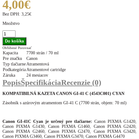
4,00€
Bez DPH:
3,25€
Množstvo
Obľúbené
Porovnať
Kapacita
7700 strán / 70 ml
Pre značku
Canon
Typ tlačiarne
Atramentová
Podkategória
Atramentové cartridge
Záruka
24 mesiacov
Popis
Špecifikácia
Recenzie (0)
KOMPATIBILNÁ KAZETA CANON GI-41 C (4543C001
) CYAN
Zásobník s azúrovým atramentom GI-41 C (7700 strán, objem: 70 ml)
Canon GI-41C Cyan je určený pre tlačiarne:
Canon PIXMA G1420,
Canon PIXMA G1430, Canon PIXMA G1460, Canon PIXMA G2420,
Canon PIXMA G2460, Canon PIXMA G2470, Canon PIXMA G3420,
Canon PIXMA G3460, Canon PIXMA G3470, Canon PIXMA G4470