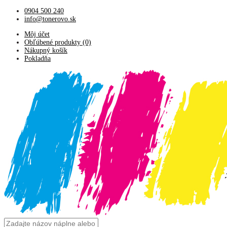
0904 500 240
info@tonerovo.sk
Môj účet
Obľúbené produkty (0)
Nákupný košík
Pokladňa