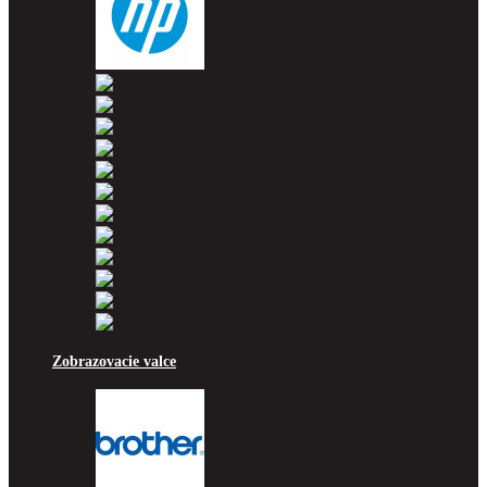
HP
Konica Minolta
Kyocera
Lexmark
OKI
Panasonic
Pantum
Ricoh
Samsung
Sharp
Toshiba
Utax
Xerox
Zobrazovacie valce