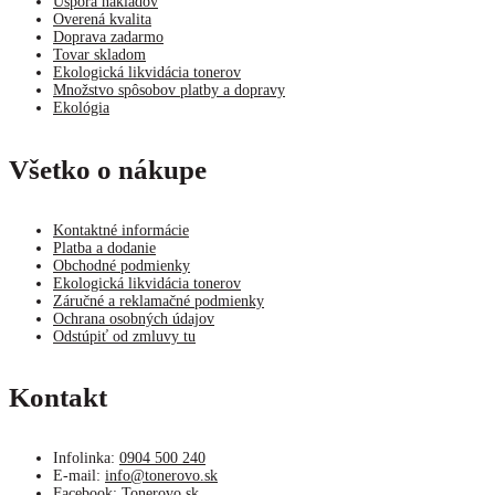
Úspora nákladov
Overená kvalita
Doprava zadarmo
Tovar skladom
Ekologická likvidácia tonerov
Množstvo spôsobov platby a dopravy
Ekológia
Všetko o nákupe
Kontaktné informácie
Platba a dodanie
Obchodné podmienky
Ekologická likvidácia tonerov
Záručné a reklamačné podmienky
Ochrana osobných údajov
Odstúpiť od zmluvy tu
Kontakt
Infolinka:
0904 500 240
E-mail:
info@tonerovo.sk
Facebook:
Tonerovo.sk