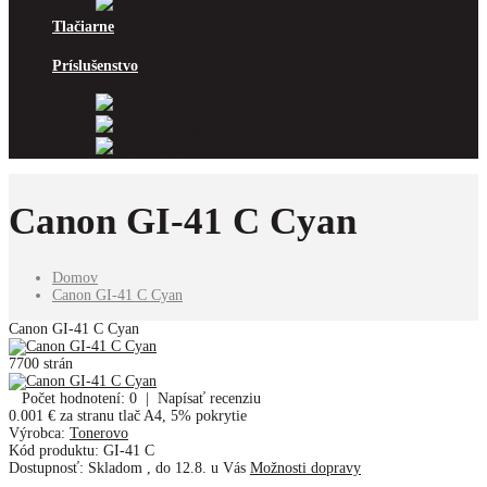
Xerox
Tlačiarne
Príslušenstvo
Odpadové nádoby
Kancelársky papier
Fotopapiere
Canon GI-41 C Cyan
Domov
Canon GI-41 C Cyan
Canon GI-41 C Cyan
7700 strán
Počet hodnotení: 0
|
Napísať recenziu
0.001 €
za stranu tlač A4, 5% pokrytie
Výrobca:
Tonerovo
Kód produktu:
GI-41 C
Dostupnosť:
Skladom
,
do 12.8. u Vás
Možnosti dopravy