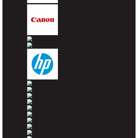
Brother
Canon
Dell
Epson
HP
Konica Minolta
Kyocera
Lexmark
OKI
Panasonic
Pantum
Ricoh
Samsung
Sharp