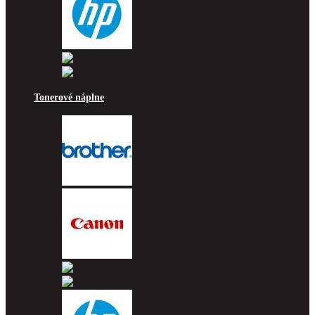
HP
Lexmark
Ricoh
Tonerové náplne
Brother
Canon
Dell
Epson