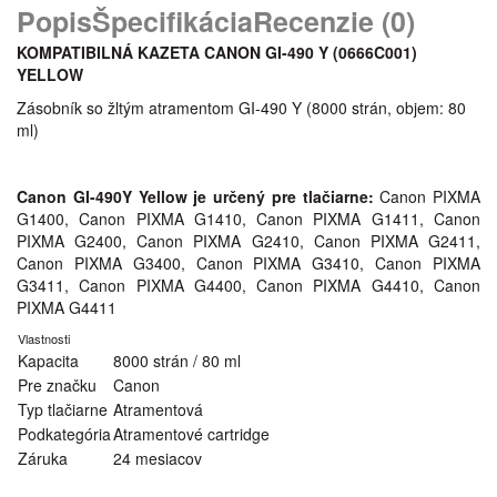
Popis
Špecifikácia
Recenzie (0)
KOMPATIBILNÁ KAZETA CANON GI-490 Y (0666C001)
YELLOW
Zásobník so žltým atramentom GI-490 Y (8000 strán, objem: 80
ml)
Canon GI-490Y Yellow je určený pre tlačiarne:
Canon PIXMA
G1400, Canon PIXMA G1410, Canon PIXMA G1411, Canon
PIXMA G2400, Canon PIXMA G2410, Canon PIXMA G2411,
Canon PIXMA G3400, Canon PIXMA G3410, Canon PIXMA
G3411, Canon PIXMA G4400, Canon PIXMA G4410, Canon
PIXMA G4411
Vlastnosti
Kapacita
8000 strán / 80 ml
Pre značku
Canon
Typ tlačiarne
Atramentová
Podkategória
Atramentové cartridge
Záruka
24 mesiacov