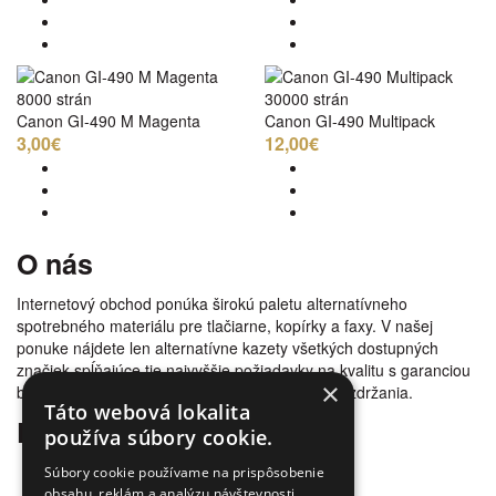
8000 strán
30000 strán
Canon GI-490 M Magenta
Canon GI-490 Multipack
3,00€
12,00€
O nás
Internetový obchod ponúka širokú paletu alternatívneho
spotrebného materiálu pre tlačiarne, kopírky a faxy. V našej
ponuke nájdete len alternatívne kazety všetkých dostupných
značiek spĺňajúce tie najvyššie požiadavky na kvalitu s garanciou
×
bezproblémovosti tlače. Tovar doručujeme bez zdržania.
Táto webová lokalita
Prečo nakúpiť u nás
používa súbory cookie.
Úspora nákladov
Súbory cookie používame na prispôsobenie
Overená kvalita
obsahu, reklám a analýzu návštevnosti.