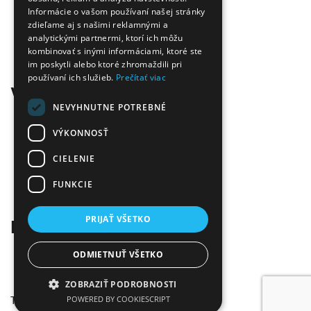
Informácie o vašom používaní našej stránky
Doprava zadarmo
zdieľame aj s našimi reklamnými a
Tovar skladom
analytickými partnermi, ktorí ich môžu
Ekologická likvidácia tonerov
kombinovať s inými informáciami, ktoré ste
Množstvo spôsobov platby a dopravy
im poskytli alebo ktoré zhromaždili pri
Ekológia
používaní ich služieb.
Prečítať viac
Všetko o nákupe
NEVYHNUTNE POTREBNÉ
Kontaktné informácie
Platba a dodanie
VÝKONNOSŤ
Obchodné podmienky
CIELENIE
Ekologická likvidácia tonerov
Záručné a reklamačné podmienky
FUNKCIE
Ochrana osobných údajov
Odstúpiť od zmluvy tu
PRIJAŤ VŠETKO
Kontakt
Infolinka:
0904 500 240
ODMIETNUŤ VŠETKO
E-mail:
info@tonerovo.sk
Facebook:
Tonerovo.sk
ZOBRAZIŤ PODROBNOSTI
Tonerovo.sk © 2026
POWERED BY COOKIESCRIPT