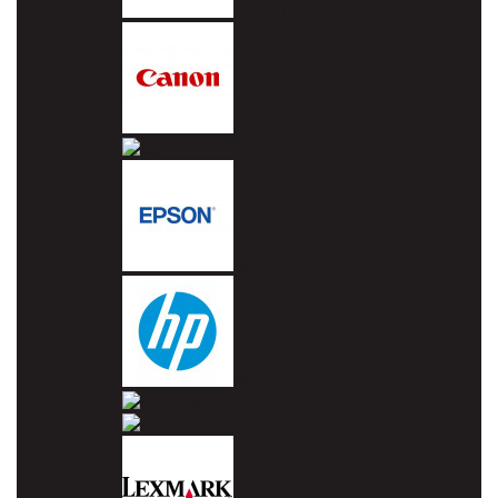
Brother
Canon
Dell
Epson
HP
Konica Minolta
Kyocera