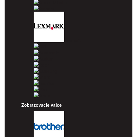
Konica Minolta
Kyocera
Lexmark
OKI
Panasonic
Pantum
Ricoh
Samsung
Sharp
Toshiba
Utax
Xerox
Zobrazovacie valce