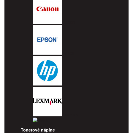
Canon
Epson
HP
Lexmark
Ricoh
Tonerové náplne