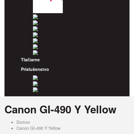
Lexmark
OKI
Panasonic
Pantum
Ricoh
Samsung
Sharp
Xerox
Tlačiarne
Príslušenstvo
Odpadové nádoby
Kancelársky papier
Fotopapiere
Canon GI-490 Y Yellow
Domov
Canon GI-490 Y Yellow