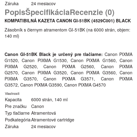
Záruka
24 mesiacov
Popis
Špecifikácia
Recenzie (0)
KOMPATIBILNÁ KAZETA CANON GI-51BK (4529C001
) BLACK
Zásobník s čiernym atramentom GI-51BK (na 6000 strán, objem:
140 ml)
Canon GI-51BK Black je určený pre tlačiarne:
Canon PIXMA
G1520, Canon PIXMA G1530, Canon PIXMA G1560, Canon
PIXMA G2520, Canon PIXMA G2560, Canon PIXMA
G2570, Canon PIXMA G3520, Canon PIXMA G3560, Canon
PIXMA G3570, Canon PIXMA G3571, Canon PIXMA
G3572, Canon PIXMA G3590, Canon PIXMA G4570
Vlastnosti
Kapacita
6000 strán, 140 ml
Pre značku
Canon
Typ tlačiarne
Atramentová
Podkategória
Atramentové cartridge
Záruka
24 mesiacov