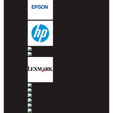
Epson
HP
Konica Minolta
Kyocera
Lexmark
OKI
Panasonic
Pantum
Ricoh
Samsung
Sharp