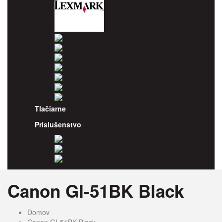
Lexmark
OKI
Panasonic
Pantum
Ricoh
Samsung
Sharp
Xerox
Tlačiarne
Príslušenstvo
Odpadové nádoby
Kancelársky papier
Fotopapiere
Canon GI-51BK Black
Domov
Canon GI-51BK Black