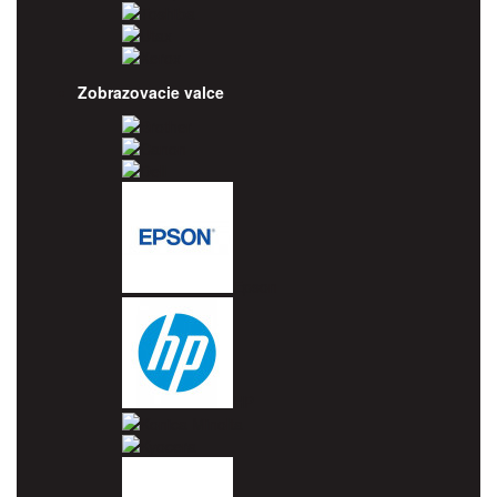
Toshiba
Utax
Xerox
Zobrazovacie valce
Brother
Canon
Dell
Epson
HP
Konica Minolta
Kyocera