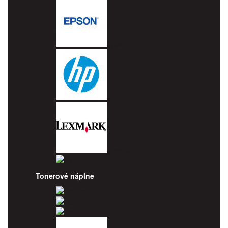
Epson
HP
Lexmark
Ricoh
Tonerové náplne
Brother
Canon
Dell