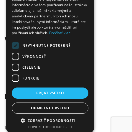
Doprava zadarmo
Informácie o vašom používaní našej stránky
zdieľame aj s našimi reklamnými a
Tovar skladom
analytickými partnermi, ktorí ich môžu
Ekologická likvidácia tonerov
kombinovať s inými informáciami, ktoré ste
Množstvo spôsobov platby a dopravy
im poskytli alebo ktoré zhromaždili pri
Ekológia
používaní ich služieb.
Prečítať viac
Všetko o nákupe
NEVYHNUTNE POTREBNÉ
Kontaktné informácie
Platba a dodanie
VÝKONNOSŤ
Obchodné podmienky
CIELENIE
Ekologická likvidácia tonerov
Záručné a reklamačné podmienky
FUNKCIE
Ochrana osobných údajov
Odstúpiť od zmluvy tu
PRIJAŤ VŠETKO
Kontakt
Infolinka:
0904 500 240
ODMIETNUŤ VŠETKO
E-mail:
info@tonerovo.sk
Facebook:
Tonerovo.sk
ZOBRAZIŤ PODROBNOSTI
Tonerovo.sk © 2026
POWERED BY COOKIESCRIPT