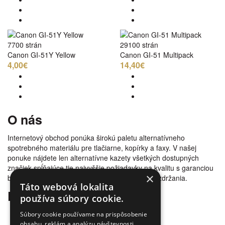
7700 strán
29100 strán
Canon GI-51Y Yellow
Canon GI-51 Multipack
4,00€
14,40€
O nás
Internetový obchod ponúka širokú paletu alternatívneho
spotrebného materiálu pre tlačiarne, kopírky a faxy. V našej
ponuke nájdete len alternatívne kazety všetkých dostupných
značiek spĺňajúce tie najvyššie požiadavky na kvalitu s garanciou
×
bezproblémovosti tlače. Tovar doručujeme bez zdržania.
Táto webová lokalita
Prečo nakúpiť u nás
používa súbory cookie.
Úspora nákladov
Súbory cookie používame na prispôsobenie
Overená kvalita
obsahu, reklám a analýzu návštevnosti.