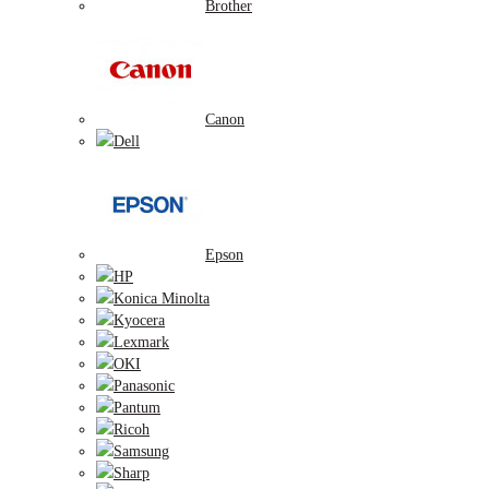
Brother
Canon
Dell
Epson
HP
Konica Minolta
Kyocera
Lexmark
OKI
Panasonic
Pantum
Ricoh
Samsung
Sharp