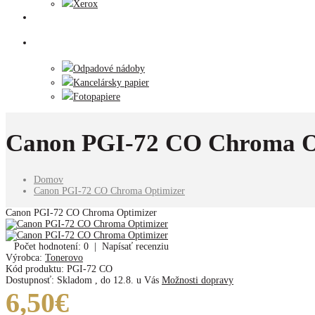
Xerox
Tlačiarne
Príslušenstvo
Odpadové nádoby
Kancelársky papier
Fotopapiere
Canon PGI-72 CO Chroma O
Domov
Canon PGI-72 CO Chroma Optimizer
Canon PGI-72 CO Chroma Optimizer
Počet hodnotení: 0
|
Napísať recenziu
Výrobca:
Tonerovo
Kód produktu:
PGI-72 CO
Dostupnosť:
Skladom
,
do 12.8. u Vás
Možnosti dopravy
6,50€