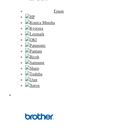
Epson
HP
Konica Minolta
Kyocera
Lexmark
OKI
Panasonic
Pantum
Ricoh
Samsung
Sharp
Toshiba
Utax
Xerox
Zobrazovacie valce