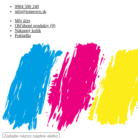
0904 500 240
info@tonerovo.sk
Môj účet
Obľúbené produkty (0)
Nákupný košík
Pokladňa