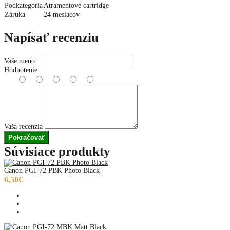
Podkategória
Atramentové cartridge
Záruka
24 mesiacov
Napísať recenziu
Vaše meno
Hodnotenie
Vaša recenzia
Pokračovať
Súvisiace produkty
Canon PGI-72 PBK Photo Black
6,50€