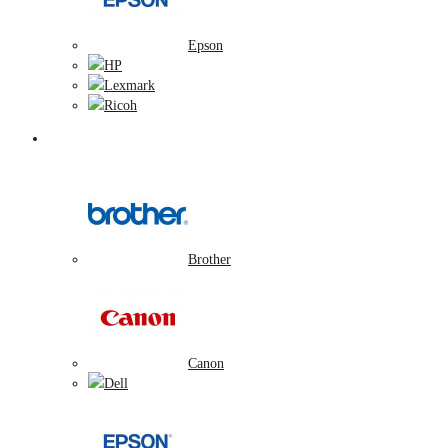
Epson
HP
Lexmark
Ricoh
Tonerové náplne
Brother
Canon
Dell