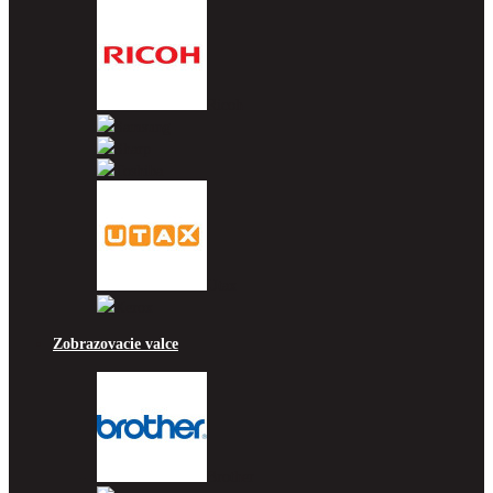
Ricoh
Samsung
Sharp
Toshiba
Utax
Xerox
Zobrazovacie valce
Brother