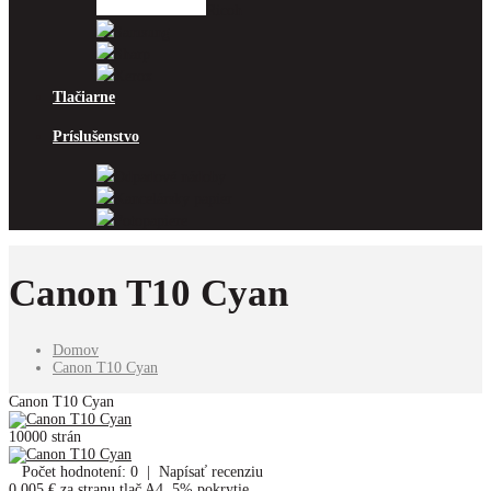
Ricoh
Samsung
Sharp
Xerox
Tlačiarne
Príslušenstvo
Odpadové nádoby
Kancelársky papier
Fotopapiere
Canon T10 Cyan
Domov
Canon T10 Cyan
Canon T10 Cyan
10000 strán
Počet hodnotení: 0
|
Napísať recenziu
0.005 €
za stranu tlač A4, 5% pokrytie