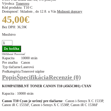
Výrobca:
Tonerovo
Kód produktu:
T10 C
Dostupnosť:
Skladom
,
do 12.8. u Vás
Možnosti dopravy
45,00€
Bez DPH:
36,59€
Množstvo
Obľúbené
Porovnať
Kapacita
10000 strán
Pre značku
Canon
Typ tlačiarne
Laserová
Podkategória
Tonerové náplne
Popis
Špecifikácia
Recenzie (0)
KOMPATIBILNÝ TONER CANON T10 (4565C001) CYAN
Kapacita : 10000 strán
Canon T10 Cyan je určený pre tlačiarne
: Canon i-Sensys X C 1533P,
Canon iR C 1533iF, Canon i-Sensys X C 1538P, Canon iR C 1538iF