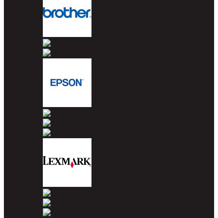
Brother
Canon
Dell
Epson
HP
Konica Minolta
Kyocera
Lexmark
OKI
Panasonic
Pantum