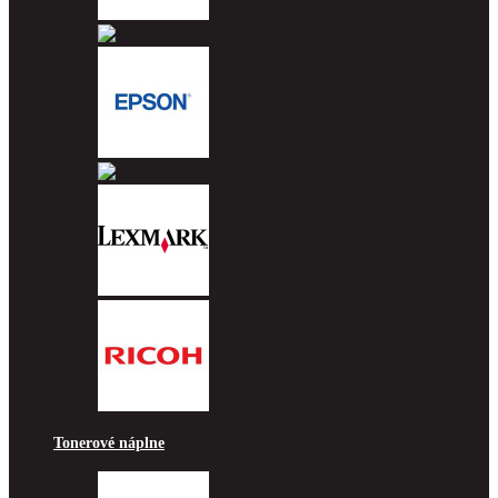
Brother
Canon
Epson
HP
Lexmark
Ricoh
Tonerové náplne