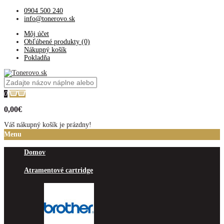
0904 500 240
info@tonerovo.sk
Môj účet
Obľúbené produkty (0)
Nákupný košík
Pokladňa
0
0,00€
Váš nákupný košík je prázdny!
Menu
Domov
Atramentové cartridge