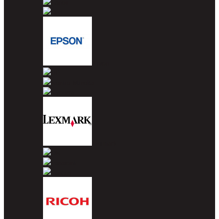
Canon
Dell
Epson
HP
Konica Minolta
Kyocera
Lexmark
OKI
Panasonic
Pantum