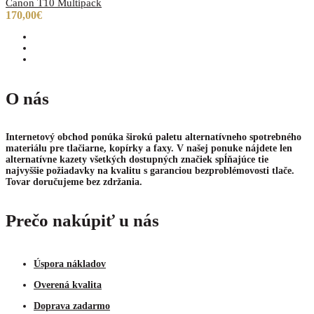
Canon T10 Multipack
170,00€
O nás
Internetový obchod ponúka širokú paletu alternatívneho spotrebného
materiálu pre tlačiarne, kopírky a faxy. V našej ponuke nájdete len
alternatívne kazety všetkých dostupných značiek spĺňajúce tie
najvyššie požiadavky na kvalitu s garanciou bezproblémovosti tlače.
Tovar doručujeme bez zdržania.
Prečo nakúpiť u nás
Úspora nákladov
Overená kvalita
Doprava zadarmo