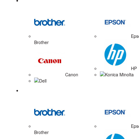
Tonerové náplne
Eps
Brother
HP
Canon
Konica Minolta
Dell
Zobrazovacie valce
Eps
Brother