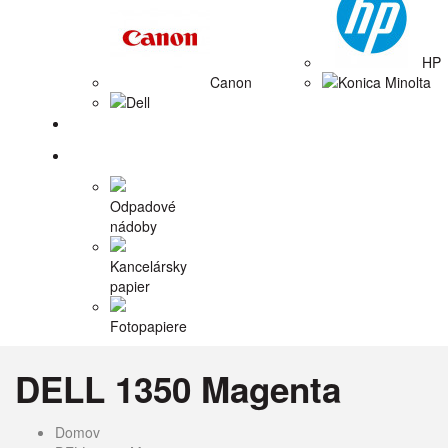
HP
Canon
Konica Minolta
Dell
Tlačiarne
Príslušenstvo
Odpadové
nádoby
Kancelársky
papier
Fotopapiere
DELL 1350 Magenta
Domov