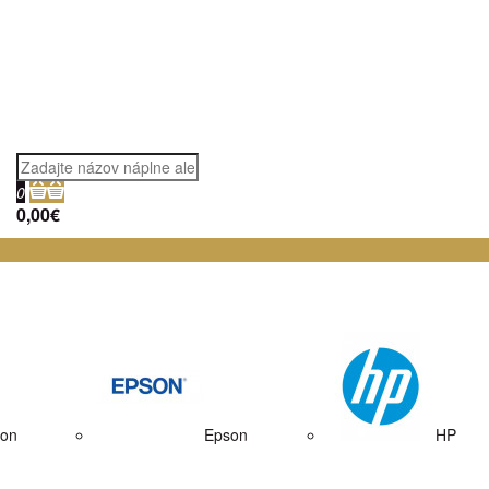
0
0,00€
on
Epson
HP