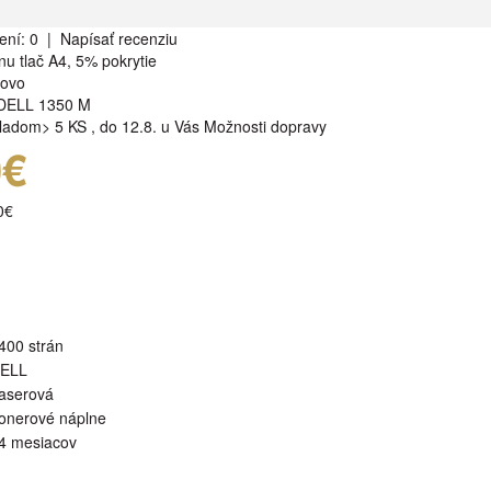
ení: 0
|
Napísať recenziu
nu tlač A4, 5% pokrytie
rovo
DELL 1350 M
ladom> 5 KS
,
do 12.8. u Vás
Možnosti dopravy
0€
0€
400 strán
ELL
aserová
onerové náplne
4 mesiacov