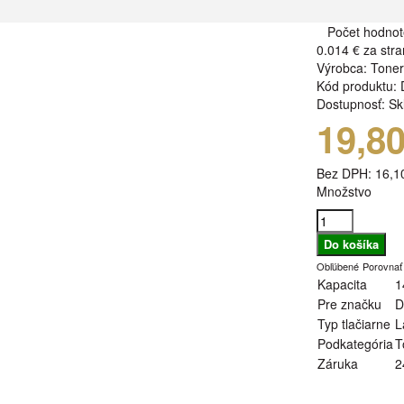
Počet hodnot
0.014 €
za stra
Výrobca:
Tone
Kód produktu:
Dostupnosť:
Sk
19,8
Bez DPH:
16,1
Množstvo
Obľúbené
Porovnať
Kapacita
1
Pre značku
D
Typ tlačiarne
L
Podkategória
T
Záruka
2