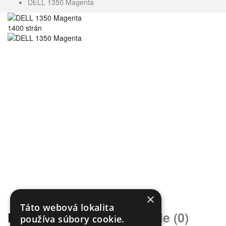
DELL 1350 Magenta
1400 strán
×
Táto webová lokalita
Popis
Špecifikácia
Recenzie (0)
používa súbory cookie.