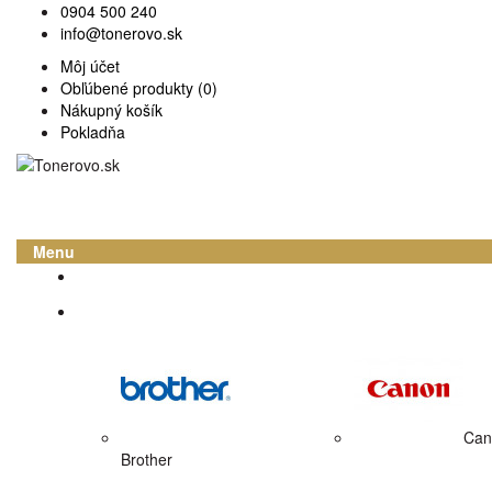
0904 500 240
info@tonerovo.sk
Môj účet
Obľúbené produkty (0)
Nákupný košík
Pokladňa
Menu
Domov
Atramentové cartridge
Can
Brother