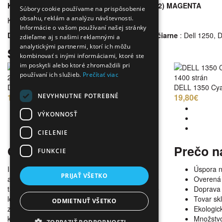
KOMPATIBILNÝ TONER DELL 1350 (593-11142) MAGENTA
Súbory cookie používame na prispôsobenie
obsahu, reklám a analýzu návštevnosti.
Kapacita : 1400 strán
Informácie o vašom používaní našej stránky
DELL 1350 XMX5D
Magenta je určený pre tlačiarne
: Dell 1250,
zdieľame aj s našimi reklamnými a
analytickými partnermi, ktorí ich môžu
Súvisiace produkty
kombinovať s inými informáciami, ktoré ste
im poskytli alebo ktoré zhromaždili pri
používaní ich služieb.
Prečítať viac
2000 strán
1400 strán
DELL 1350 Black
DELL 1350 Cy
NEVYHNUTNE POTREBNÉ
19,80€
19,80€
VÝKONNOSŤ
CIELENIE
O nás
Prečo n
FUNKCIE
Internetový obchod ponúka širokú paletu
Úspora 
PRIJAŤ VŠETKO
alternatívneho spotrebného materiálu pre
Overená 
tlačiarne, kopírky a faxy. V našej ponuke nájdete
Doprava
len alternatívne kazety všetkých dostupných
Tovar s
ODMIETNUŤ VŠETKO
značiek spĺňajúce tie najvyššie požiadavky na
Ekologick
kvalitu s garanciou bezproblémovosti tlače.
Množstvo