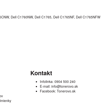
 1355CNW, Dell C1760NW, Dell C1765, Dell C1765NF, Dell C1765NFW
Kontakt
Infolinka:
0904 500 240
E-mail:
info@tonerovo.sk
Facebook:
Tonerovo.sk
ov
dmienky