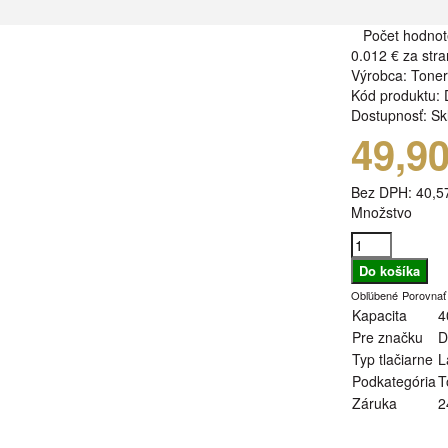
Počet hodnot
0.012 €
za stra
Výrobca:
Tone
Kód produktu:
Dostupnosť:
Sk
49,9
Bez DPH:
40,5
Množstvo
Obľúbené
Porovnať
Kapacita
4
Pre značku
D
Typ tlačiarne
L
Podkategória
T
Záruka
2