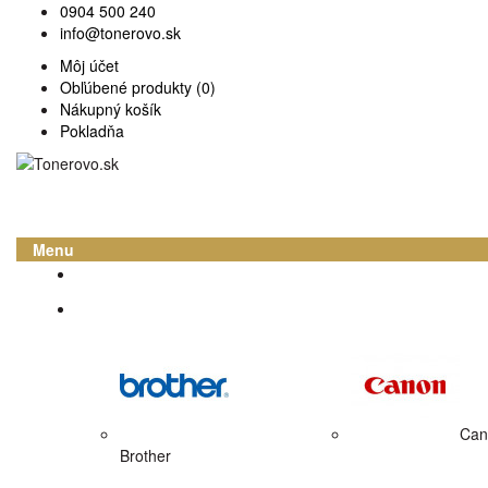
0904 500 240
info@tonerovo.sk
Môj účet
Obľúbené produkty (0)
Nákupný košík
Pokladňa
Menu
Domov
Atramentové cartridge
Can
Brother