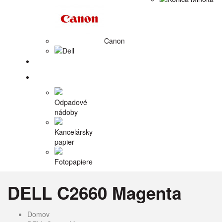
Canon
Dell
Tlačiarne
Príslušenstvo
Odpadové
nádoby
Kancelársky
papier
Fotopapiere
DELL C2660 Magenta
Domov