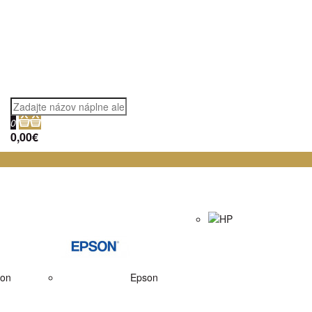
0
0,00€
HP
on
Epson