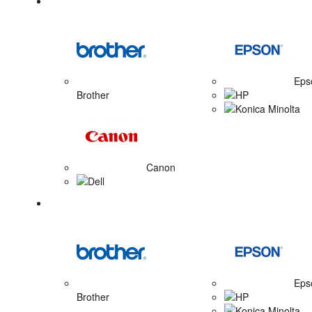
Tonerové náplne
Eps
Brother
HP
Konica Minolta
Canon
Dell
Zobrazovacie valce
Eps
Brother
HP
Konica Minolta