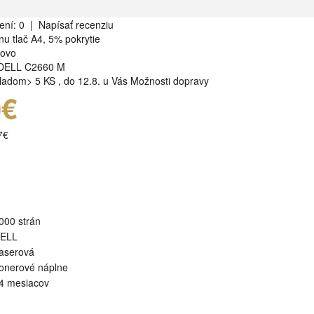
ení: 0
|
Napísať recenziu
nu tlač A4, 5% pokrytie
rovo
DELL C2660 M
ladom> 5 KS
,
do 12.8. u Vás
Možnosti dopravy
0€
7€
000 strán
ELL
aserová
onerové náplne
4 mesiacov