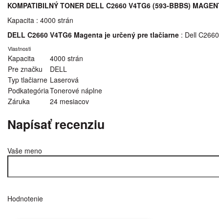
KOMPATIBILNÝ TONER DELL C2660 V4TG6 (593-BBBS) MAGEN
Kapacita : 4000 strán
DELL C2660 V4TG6 Magenta je určený pre tlačiarne
: Dell C266
Vlastnosti
Kapacita
4000 strán
Pre značku
DELL
Typ tlačiarne
Laserová
Podkategória
Tonerové náplne
Záruka
24 mesiacov
Napísať recenziu
Vaše meno
Hodnotenie