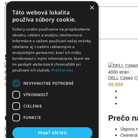
Vaša recenzia
×
Táto webová lokalita
používa súbory cookie.
Súbory cookie používame na prispôsobenie
obsahu, reklám a analýzu návštevnosti.
Informácie o vašom používaní našej stránky
zdieľame aj s našimi reklamnými a
analytickými partnermi, ktorí ich môžu
Súvisiace produkty
kombinovať s inými informáciami, ktoré ste
im poskytli alebo ktoré zhromaždili pri
používaní ich služieb.
Prečítať viac
6000 strán
4000 strán
DELL C2660 Black
DELL C2660 C
NEVYHNUTNE POTREBNÉ
62,50€
49,90€
VÝKONNOSŤ
CIELENIE
O nás
Prečo n
FUNKCIE
Internetový obchod ponúka širokú paletu
Úspora 
PRIJAŤ VŠETKO
alternatívneho spotrebného materiálu pre
Overená 