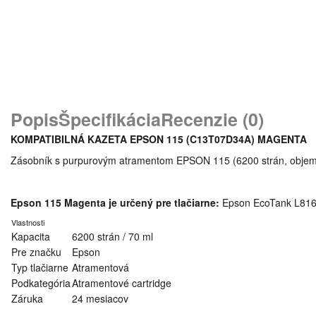
Popis
Špecifikácia
Recenzie (0)
KOMPATIBILNÁ KAZETA EPSON 115 (C13T07D34A) MAGENTA
Zásobník s purpurovým atramentom EPSON 115 (6200 strán, objem
Epson 115 Magenta je určený pre tlačiarne:
Epson EcoTank L816
Vlastnosti
Kapacita
6200 strán / 70 ml
Pre značku
Epson
Typ tlačiarne
Atramentová
Podkategória
Atramentové cartridge
Záruka
24 mesiacov