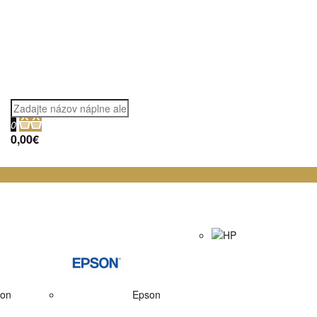
0
0,00€
HP
on
Epson