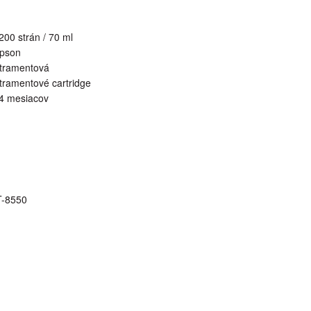
200 strán / 70 ml
pson
tramentová
tramentové cartridge
4 mesiacov
T-8550