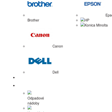
Eps
Brother
HP
Konica Minolta
Canon
Dell
Tlačiarne
Príslušenstvo
Odpadové
nádoby