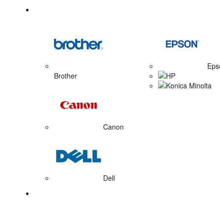
Tonerové náplne
Eps
Brother
HP
Konica Minolta
Canon
Dell
Zobrazovacie valce