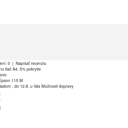
ení: 0
|
Napísať recenziu
nu tlač A4, 5% pokrytie
rovo
Epson 115 M
ladom
,
do 12.8. u Vás
Možnosti dopravy
€
€