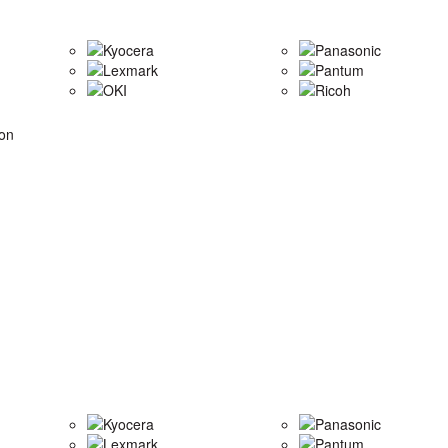
Kyocera
Panasonic
Lexmark
Pantum
OKI
Ricoh
on
Kyocera
Panasonic
Lexmark
Pantum