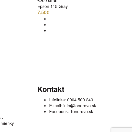
6200 strán
Epson 115 Gray
7,50€
Kontakt
Infolinka:
0904 500 240
E-mail:
info@tonerovo.sk
Facebook:
Tonerovo.sk
ov
dmienky