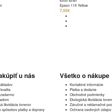
6200 strán
an
Epson 115 Yellow
7,50€
akúpiť u nás
Všetko o nákupe
nákladov
Kontaktné informácie
kvalita
Platba a dodanie
 zadarmo
Obchodné podmienky
kladom
Ekologická likvidácia toner
á likvidácia tonerov
Záručné a reklamačné po
 spôsobov platby a dopravy
Ochrana osobných údajov