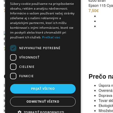
6200 strán
6200 strán
Súbory cookie používame na prispôsobenie
Epson 115 Black
Epson 115 Cy
obsahu, reklám a analýzu návštevnosti.
7,50€
7,50€
Informácie o vašom používaní našej stránky
zdieľame aj s našimi reklamnými a
analytickými partnermi, ktorí ich môžu
kombinovať s inými informáciami, ktoré ste
im poskytli alebo ktoré zhromaždili pri
používaní ich služieb.
Prečítať viac
6200 strán
Epson 115 Photo Black
NEVYHNUTNE POTREBNÉ
7,50€
VÝKONNOSŤ
CIELENIE
O nás
Prečo n
FUNKCIE
Internetový obchod ponúka širokú paletu
Úspora 
PRIJAŤ VŠETKO
alternatívneho spotrebného materiálu pre
Overená 
tlačiarne, kopírky a faxy. V našej ponuke nájdete
Doprava
len alternatívne kazety všetkých dostupných
Tovar s
ODMIETNUŤ VŠETKO
značiek spĺňajúce tie najvyššie požiadavky na
Ekologick
kvalitu s garanciou bezproblémovosti tlače.
Množstvo
ZOBRAZIŤ PODROBNOSTI