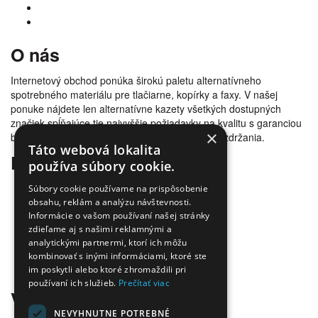
O nás
Internetový obchod ponúka širokú paletu alternatívneho
spotrebného materiálu pre tlačiarne, kopírky a faxy. V našej
ponuke nájdete len alternatívne kazety všetkých dostupných
značiek spĺňajúce tie najvyššie požiadavky na kvalitu s garanciou
×
bezproblémovosti tlače. Tovar doručujeme bez zdržania.
Táto webová lokalita
Prečo nakúpiť u nás
používa súbory cookie.
Úspora nákladov
Súbory cookie používame na prispôsobenie
Overená kvalita
obsahu, reklám a analýzu návštevnosti.
Doprava zadarmo
Informácie o vašom používaní našej stránky
zdieľame aj s našimi reklamnými a
Tovar skladom
analytickými partnermi, ktorí ich môžu
Ekologická likvidácia tonerov
kombinovať s inými informáciami, ktoré ste
Množstvo spôsobov platby a dopravy
im poskytli alebo ktoré zhromaždili pri
Ekológia
používaní ich služieb.
Prečítať viac
Všetko o nákupe
NEVYHNUTNE POTREBNÉ