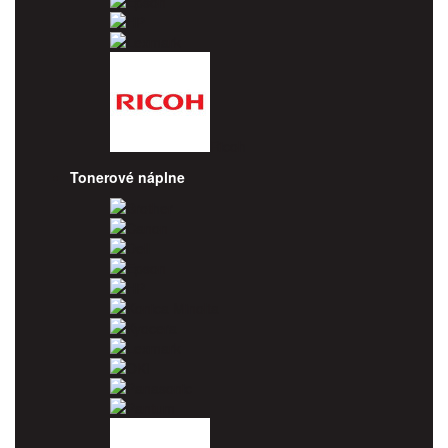
Epson
HP
Lexmark
Ricoh
Tonerové náplne
Brother
Canon
Dell
Epson
HP
Konica Minolta
Kyocera
Lexmark
OKI
Panasonic
Pantum