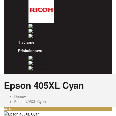
Ricoh
Samsung
Sharp
Xerox
Tlačiarne
Príslušenstvo
Odpadové nádoby
Kancelársky papier
Fotopapiere
Epson 405XL Cyan
Domov
Epson 405XL Cyan
Akcia