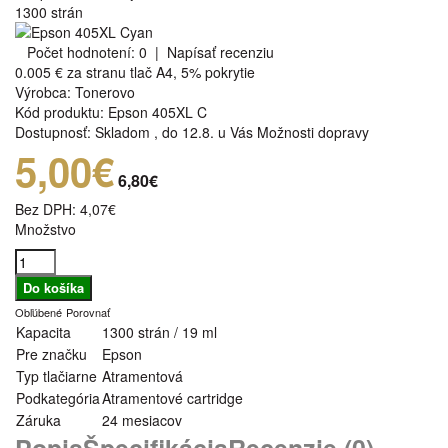
1300 strán
Počet hodnotení: 0
|
Napísať recenziu
0.005 €
za stranu tlač A4, 5% pokrytie
Výrobca:
Tonerovo
Kód produktu:
Epson 405XL C
Dostupnosť:
Skladom
,
do 12.8. u Vás
Možnosti dopravy
5,00€
6,80€
Bez DPH:
4,07€
Množstvo
Obľúbené
Porovnať
Kapacita
1300 strán / 19 ml
Pre značku
Epson
Typ tlačiarne
Atramentová
Podkategória
Atramentové cartridge
Záruka
24 mesiacov
Popis
Špecifikácia
Recenzie (0)