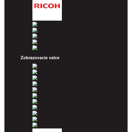
Ricoh
Samsung
Sharp
Toshiba
Utax
Xerox
Zobrazovacie valce
Brother
Canon
Dell
Epson
HP
Konica Minolta
Kyocera
Lexmark
OKI
Panasonic
Pantum