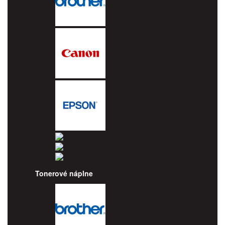
Brother
Canon
Epson
HP
Lexmark
Ricoh
Tonerové náplne