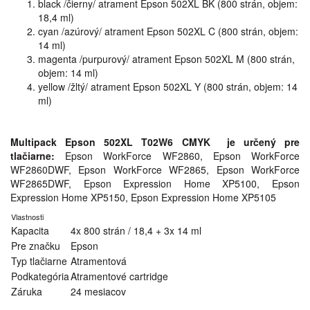
black /čierny/ atrament Epson 502XL BK (800 strán, objem:
18,4 ml)
cyan /azúrový/ atrament Epson 502XL C (800 strán, objem:
14 ml)
magenta /purpurový/ atrament Epson 502XL M (800 strán,
objem: 14 ml)
yellow /žltý/ atrament Epson 502XL Y (800 strán, objem: 14
ml)
Multipack Epson 502XL T02W6 CMYK je určený pre
tlačiarne:
Epson WorkForce WF2860, Epson WorkForce
WF2860DWF, Epson WorkForce WF2865, Epson WorkForce
WF2865DWF, Epson Expression Home XP5100, Epson
Expression Home XP5150, Epson Expression Home XP5105
Vlastnosti
Kapacita
4x 800 strán / 18,4 + 3x 14 ml
Pre značku
Epson
Typ tlačiarne
Atramentová
Podkategória
Atramentové cartridge
Záruka
24 mesiacov