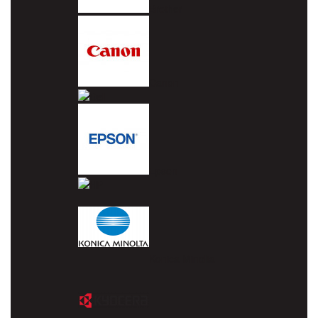
Brother
Canon
Dell
Epson
HP
Konica Minolta