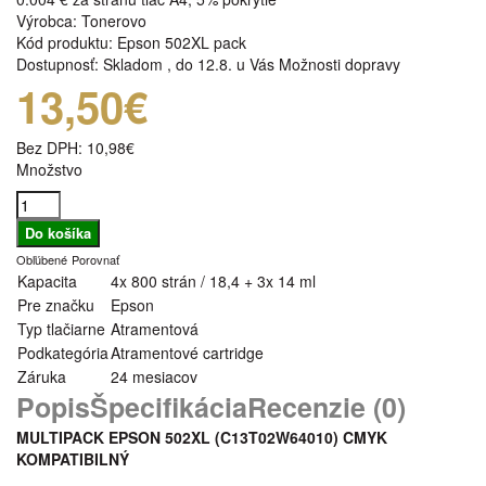
Výrobca:
Tonerovo
Kód produktu:
Epson 502XL pack
Dostupnosť:
Skladom
,
do 12.8. u Vás
Možnosti dopravy
13,50€
Bez DPH:
10,98€
Množstvo
Obľúbené
Porovnať
Kapacita
4x 800 strán / 18,4 + 3x 14 ml
Pre značku
Epson
Typ tlačiarne
Atramentová
Podkategória
Atramentové cartridge
Záruka
24 mesiacov
Popis
Špecifikácia
Recenzie (0)
MULTIPACK EPSON 502XL (C13T02W64010) CMYK
KOMPATIBILNÝ