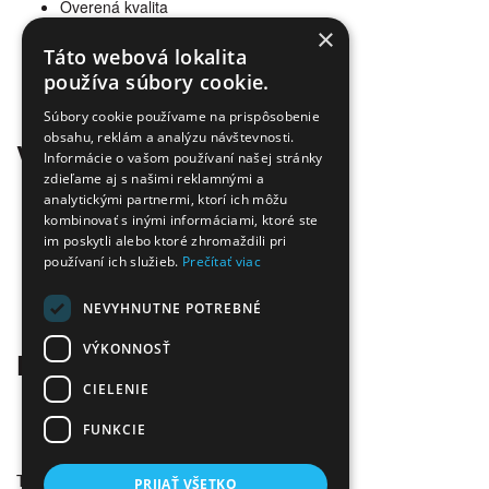
Overená kvalita
Doprava zadarmo
×
Tovar skladom
Táto webová lokalita
Ekologická likvidácia tonerov
používa súbory cookie.
Množstvo spôsobov platby a dopravy
Ekológia
Súbory cookie používame na prispôsobenie
obsahu, reklám a analýzu návštevnosti.
Všetko o nákupe
Informácie o vašom používaní našej stránky
zdieľame aj s našimi reklamnými a
Kontaktné informácie
analytickými partnermi, ktorí ich môžu
Platba a dodanie
kombinovať s inými informáciami, ktoré ste
Obchodné podmienky
im poskytli alebo ktoré zhromaždili pri
Ekologická likvidácia tonerov
používaní ich služieb.
Prečítať viac
Záručné a reklamačné podmienky
Ochrana osobných údajov
NEVYHNUTNE POTREBNÉ
Odstúpiť od zmluvy tu
VÝKONNOSŤ
Kontakt
CIELENIE
Infolinka:
0904 500 240
E-mail:
info@tonerovo.sk
FUNKCIE
Facebook:
Tonerovo.sk
Tonerovo.sk © 2026
PRIJAŤ VŠETKO