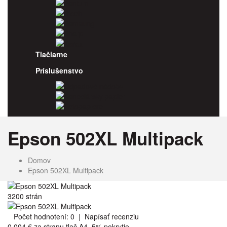
Pantum
Ricoh
Samsung
Sharp
Xerox
Tlačiarne
Príslušenstvo
Odpadové nádoby
Kancelársky papier
Fotopapiere
Epson 502XL Multipack
Domov
Epson 502XL Multipack
3200 strán
Počet hodnotení: 0
|
Napísať recenziu
0.004 €
za stranu tlač A4, 5% pokrytie