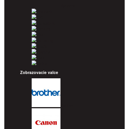
Kyocera
Lexmark
OKI
Panasonic
Pantum
Ricoh
Samsung
Sharp
Toshiba
Utax
Xerox
Zobrazovacie valce
Brother