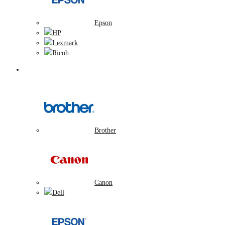
Epson
HP
Lexmark
Ricoh
Tonerové náplne
Brother
Canon
Dell