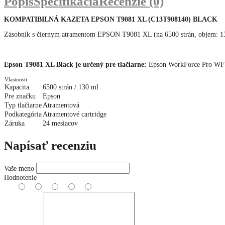
Popis
Špecifikácia
Recenzie (0)
KOMPATIBILNÁ KAZETA EPSON T9081 XL (C13T908140) BLACK
Zásobník s čiernym atramentom EPSON T9081 XL (na 6500 strán, objem: 1
Epson T9081 XL Black je určený pre tlačiarne:
Epson WorkForce Pro WF
Vlastnosti
Kapacita
6500 strán / 130 ml
Pre značku
Epson
Typ tlačiarne
Atramentová
Podkategória
Atramentové cartridge
Záruka
24 mesiacov
Napísať recenziu
Vaše meno
Hodnotenie