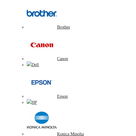
Brother
Canon
Dell
Epson
HP
Konica Minolta