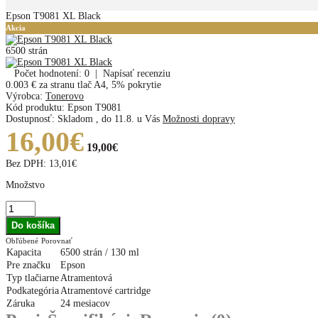
Epson T9081 XL Black
Akcia
6500 strán
Počet hodnotení: 0
|
Napísať recenziu
0.003 €
za stranu tlač A4, 5% pokrytie
Výrobca:
Tonerovo
Kód produktu:
Epson T9081
Dostupnosť:
Skladom
,
do 11.8. u Vás
Možnosti dopravy
16,00€
19,00€
Bez DPH:
13,01€
Množstvo
Obľúbené
Porovnať
Kapacita
6500 strán / 130 ml
Pre značku
Epson
Typ tlačiarne
Atramentová
Podkategória
Atramentové cartridge
Záruka
24 mesiacov