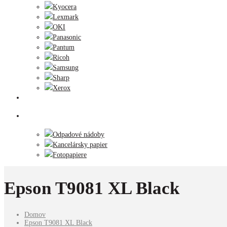
Kyocera
Lexmark
OKI
Panasonic
Pantum
Ricoh
Samsung
Sharp
Xerox
Tlačiarne
Príslušenstvo
Odpadové nádoby
Kancelársky papier
Fotopapiere
Epson T9081 XL Black
Domov
Epson T9081 XL Black