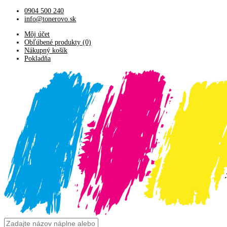
0904 500 240
info@tonerovo.sk
Môj účet
Obľúbené produkty (0)
Nákupný košík
Pokladňa