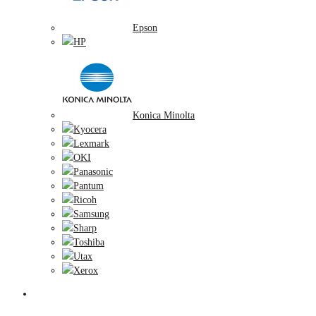
Epson
HP
Konica Minolta
Kyocera
Lexmark
OKI
Panasonic
Pantum
Ricoh
Samsung
Sharp
Toshiba
Utax
Xerox
Zobrazovacie valce