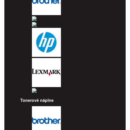
Brother
Canon
Epson
HP
Lexmark
Ricoh
Tonerové náplne