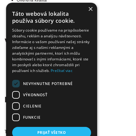
Doprava zadarmo
×
Tovar skladom
Táto webová lokalita
Ekologická likvidácia tonerov
používa súbory cookie.
Množstvo spôsobov platby a dopravy
Ekológia
Súbory cookie používame na prispôsobenie
obsahu, reklám a analýzu návštevnosti.
Všetko o nákupe
Informácie o vašom používaní našej stránky
zdieľame aj s našimi reklamnými a
Kontaktné informácie
analytickými partnermi, ktorí ich môžu
Platba a dodanie
kombinovať s inými informáciami, ktoré ste
Obchodné podmienky
im poskytli alebo ktoré zhromaždili pri
Ekologická likvidácia tonerov
používaní ich služieb.
Prečítať viac
Záručné a reklamačné podmienky
Ochrana osobných údajov
NEVYHNUTNE POTREBNÉ
Odstúpiť od zmluvy tu
VÝKONNOSŤ
Kontakt
CIELENIE
Infolinka:
0904 500 240
E-mail:
info@tonerovo.sk
FUNKCIE
Facebook:
Tonerovo.sk
Tonerovo.sk © 2026
PRIJAŤ VŠETKO