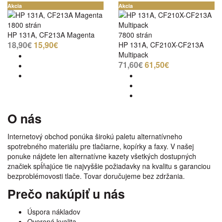
Akcia
Akcia
1800 strán
HP 131A, CF213A Magenta
7800 strán
18,90€
15,90€
HP 131A, CF210X-CF213A
Multipack
71,60€
61,50€
O nás
Internetový obchod ponúka širokú paletu alternatívneho
spotrebného materiálu pre tlačiarne, kopírky a faxy. V našej
ponuke nájdete len alternatívne kazety všetkých dostupných
značiek spĺňajúce tie najvyššie požiadavky na kvalitu s garanciou
bezproblémovosti tlače. Tovar doručujeme bez zdržania.
Prečo nakúpiť u nás
Úspora nákladov
Overená kvalita