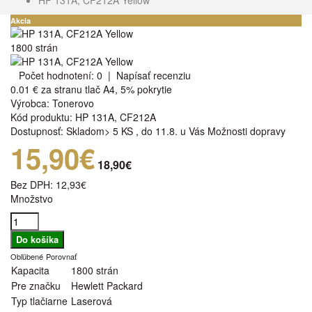
Akcia
1800 strán
Počet hodnotení: 0
|
Napísať recenziu
0.01 €
za stranu tlač A4, 5% pokrytie
Výrobca:
Tonerovo
Kód produktu:
HP 131A, CF212A
Dostupnosť:
Skladom> 5 KS
,
do 11.8. u Vás
Možnosti dopravy
15,90€
18,90€
Bez DPH:
12,93€
Množstvo
Obľúbené
Porovnať
Kapacita
1800 strán
Pre značku
Hewlett Packard
Typ tlačiarne
Laserová