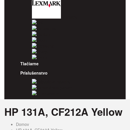
Lexmark
OKI
Panasonic
Pantum
Ricoh
Samsung
Sharp
Xerox
Tlačiarne
Príslušenstvo
Odpadové nádoby
Kancelársky papier
Fotopapiere
HP 131A, CF212A Yellow
Domov
HP 131A, CF212A Yellow