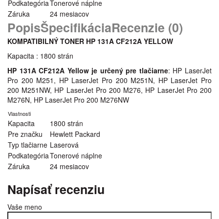
Podkategória
Tonerové náplne
Záruka
24 mesiacov
Popis
Špecifikácia
Recenzie (0)
KOMPATIBILNÝ TONER HP 131A CF212A YELLOW
Kapacita : 1800 strán
HP 131A CF212A Yellow je určený pre tlačiarne
: HP LaserJet
Pro 200 M251, HP LaserJet Pro 200 M251N, HP LaserJet Pro
200 M251NW, HP LaserJet Pro 200 M276, HP LaserJet Pro 200
M276N, HP LaserJet Pro 200 M276NW
Vlastnosti
Kapacita
1800 strán
Pre značku
Hewlett Packard
Typ tlačiarne
Laserová
Podkategória
Tonerové náplne
Záruka
24 mesiacov
Napísať recenziu
Vaše meno