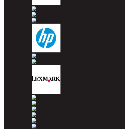
Brother
Canon
Dell
Epson
HP
Konica Minolta
Kyocera
Lexmark
OKI
Panasonic
Pantum
Ricoh
Samsung
Sharp