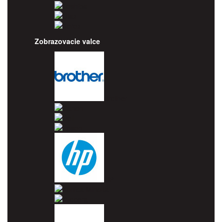
Toshiba
Utax
Xerox
Zobrazovacie valce
Brother
Canon
Dell
Epson
HP
Konica Minolta
Kyocera