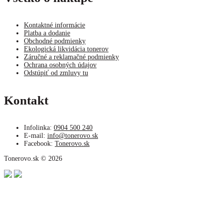
Kontaktné informácie
Platba a dodanie
Obchodné podmienky
Ekologická likvidácia tonerov
Záručné a reklamačné podmienky
Ochrana osobných údajov
Odstúpiť od zmluvy tu
Kontakt
Infolinka:
0904 500 240
E-mail:
info@tonerovo.sk
Facebook:
Tonerovo.sk
Tonerovo.sk © 2026