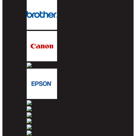
Brother
Canon
Dell
Epson
HP
Konica Minolta
Kyocera
Lexmark
OKI
Panasonic