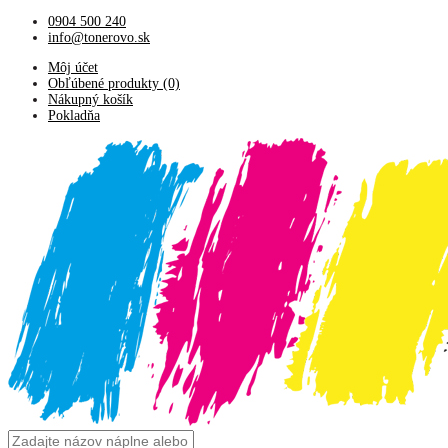
0904 500 240
info@tonerovo.sk
Môj účet
Obľúbené produkty (0)
Nákupný košík
Pokladňa