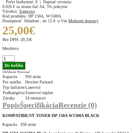
Počet hodnotení: 0
|
Napísať recenziu
0.026 €
za stranu tlač A4, 5% pokrytie
Výrobca:
Tonerovo
Kód produktu:
HP 150A, W1500A
Dostupnosť:
Skladom
,
do 12.8. u Vás
Možnosti dopravy
25,00€
Bez DPH:
20,33€
Množstvo
Obľúbené
Porovnať
Kapacita
950 strán
Pre značku
Hewlett Packard
Typ tlačiarne
Laserová
Podkategória
Tonerové náplne
Záruka
24 mesiacov
Popis
Špecifikácia
Recenzie (0)
KOMPATIBILNÝ TONER HP 150A W1500A BLACK
Kapacita : 950 strán