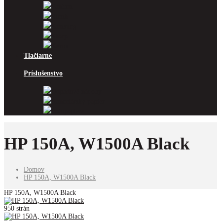
Pantum
Ricoh
Samsung
Sharp
Xerox
Tlačiarne
Príslušenstvo
Odpadové nádoby
Kancelársky papier
Fotopapiere
HP 150A, W1500A Black
Domov
HP 150A, W1500A Black
HP 150A, W1500A Black
950 strán