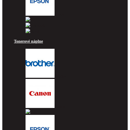
Epson
HP
Lexmark
Ricoh
Tonerové náplne
Brother
Canon
Dell