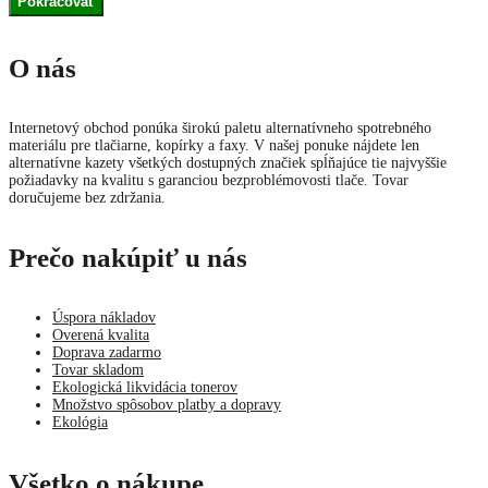
Pokračovať
O nás
Internetový obchod ponúka širokú paletu alternatívneho spotrebného
materiálu pre tlačiarne, kopírky a faxy. V našej ponuke nájdete len
alternatívne kazety všetkých dostupných značiek spĺňajúce tie najvyššie
požiadavky na kvalitu s garanciou bezproblémovosti tlače. Tovar
doručujeme bez zdržania.
Prečo nakúpiť u nás
Úspora nákladov
Overená kvalita
Doprava zadarmo
Tovar skladom
Ekologická likvidácia tonerov
Množstvo spôsobov platby a dopravy
Ekológia
Všetko o nákupe