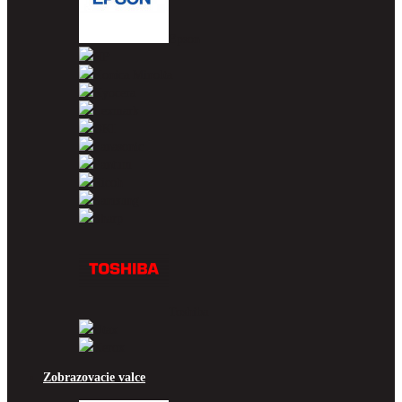
Epson
HP
Konica Minolta
Kyocera
Lexmark
OKI
Panasonic
Pantum
Ricoh
Samsung
Sharp
Toshiba
Utax
Xerox
Zobrazovacie valce