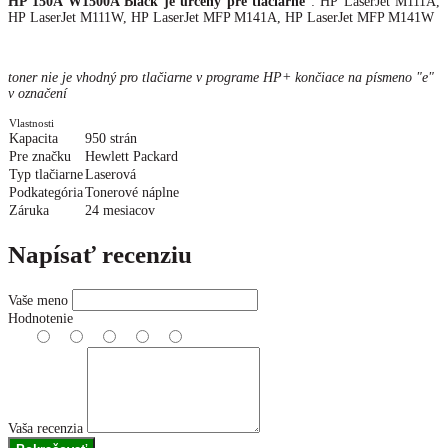
HP 150A W1500A Black je určený pre tlačiarne
: HP LaserJet M111A,
HP LaserJet M111W, HP LaserJet MFP M141A, HP LaserJet MFP M141W
toner nie je vhodný pro tlačiarne v programe HP+ končiace na písmeno "e"
v označení
Vlastnosti
Kapacita
950 strán
Pre značku
Hewlett Packard
Typ tlačiarne
Laserová
Podkategória
Tonerové náplne
Záruka
24 mesiacov
Napísať recenziu
Vaše meno
Hodnotenie
Vaša recenzia