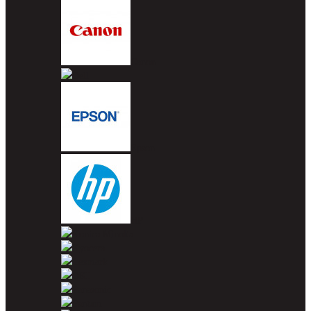
Canon
Dell
Epson
HP
Konica Minolta
Kyocera
Lexmark
OKI
Panasonic
Pantum