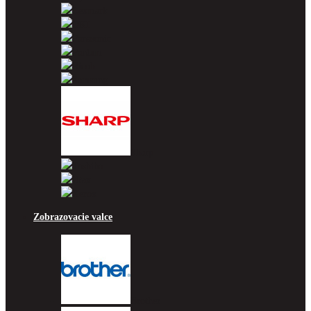
Lexmark
OKI
Panasonic
Pantum
Ricoh
Samsung
Sharp
Toshiba
Utax
Xerox
Zobrazovacie valce
Brother