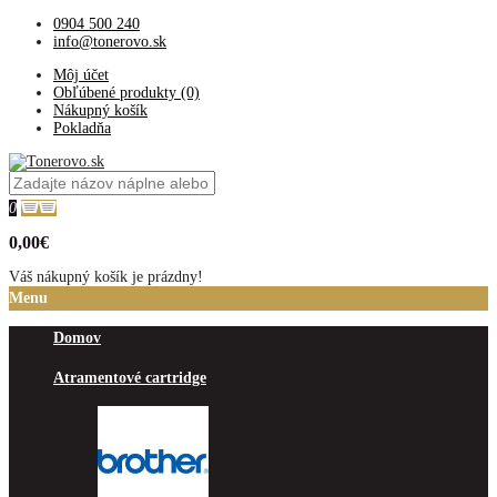
0904 500 240
info@tonerovo.sk
Môj účet
Obľúbené produkty (0)
Nákupný košík
Pokladňa
0
0,00€
Váš nákupný košík je prázdny!
Menu
Domov
Atramentové cartridge