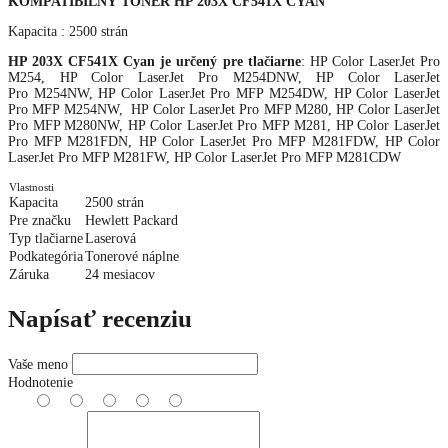
KOMPATIBILNÝ TONER HP 203X CF541X CYAN
Kapacita : 2500 strán
HP 203X CF541X Cyan je určený pre tlačiarne
: HP Color LaserJet Pro
M254, HP Color LaserJet Pro M254DNW, HP Color LaserJet
Pro M254NW, HP Color LaserJet Pro MFP M254DW, HP Color LaserJet
Pro MFP M254NW, HP Color LaserJet Pro MFP M280, HP Color LaserJet
Pro MFP M280NW, HP Color LaserJet Pro MFP M281, HP Color LaserJet
Pro MFP M281FDN, HP Color LaserJet Pro MFP M281FDW, HP Color
LaserJet Pro MFP M281FW, HP Color LaserJet Pro MFP M281CDW
Vlastnosti
Kapacita
2500 strán
Pre značku
Hewlett Packard
Typ tlačiarne
Laserová
Podkategória
Tonerové náplne
Záruka
24 mesiacov
Napísať recenziu
Vaše meno
Hodnotenie