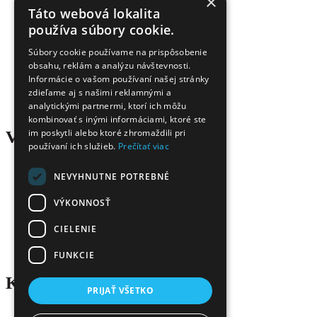
×
Táto webová lokalita
používa súbory cookie.
Úspora nákladov
Overená kvalita
Súbory cookie používame na prispôsobenie
Doprava zadarmo
Tovar skladom
obsahu, reklám a analýzu návštevnosti.
Ekologická likvidácia tonerov
Informácie o vašom používaní našej stránky
Množstvo spôsobov platby a dopravy
zdieľame aj s našimi reklamnými a
Ekológia
analytickými partnermi, ktorí ich môžu
kombinovať s inými informáciami, ktoré ste
im poskytli alebo ktoré zhromaždili pri
Všetko o nákupe
používaní ich služieb.
Prečítať viac
NEVYHNUTNE POTREBNÉ
Kontaktné informácie
Platba a dodanie
Obchodné podmienky
VÝKONNOSŤ
Ekologická likvidácia tonerov
Záručné a reklamačné podmienky
CIELENIE
Ochrana osobných údajov
Odstúpiť od zmluvy tu
FUNKCIE
Kontakt
PRIJAŤ VŠETKO