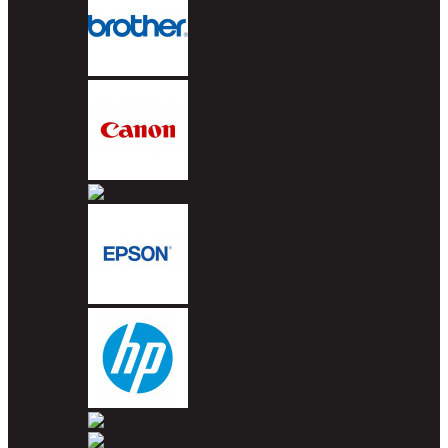
Brother
Canon
Dell
Epson
HP
Konica Minolta
Kyocera