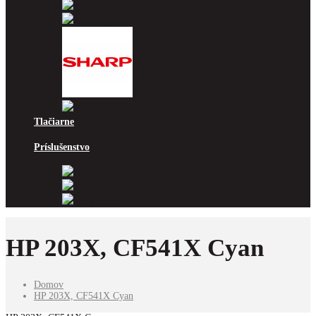
Ricoh
Samsung
Sharp
Xerox
Tlačiarne
Príslušenstvo
Odpadové nádoby
Kancelársky papier
Fotopapiere
HP 203X, CF541X Cyan
Domov
HP 203X, CF541X Cyan