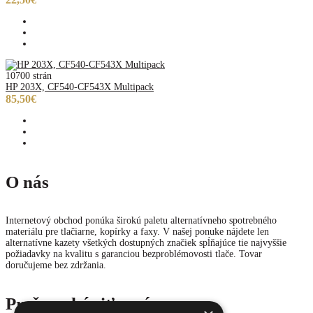
10700 strán
HP 203X, CF540-CF543X Multipack
85,50€
O nás
Internetový obchod ponúka širokú paletu alternatívneho spotrebného
materiálu pre tlačiarne, kopírky a faxy. V našej ponuke nájdete len
alternatívne kazety všetkých dostupných značiek spĺňajúce tie najvyššie
požiadavky na kvalitu s garanciou bezproblémovosti tlače. Tovar
doručujeme bez zdržania.
Prečo nakúpiť u nás