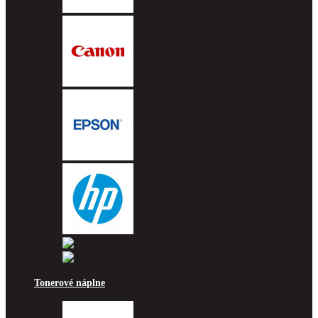
Brother
Canon
Epson
HP
Lexmark
Ricoh
Tonerové náplne