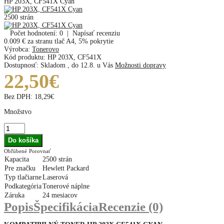
HP 203X, CF541X Cyan
2500 strán
Počet hodnotení: 0
|
Napísať recenziu
0.009 €
za stranu tlač A4, 5% pokrytie
Výrobca:
Tonerovo
Kód produktu:
HP 203X, CF541X
Dostupnosť:
Skladom
,
do 12.8. u Vás
Možnosti dopravy
22,50€
Bez DPH:
18,29€
Množstvo
Obľúbené
Porovnať
Kapacita
2500 strán
Pre značku
Hewlett Packard
Typ tlačiarne
Laserová
Podkategória
Tonerové náplne
Záruka
24 mesiacov
Popis
Špecifikácia
Recenzie (0)