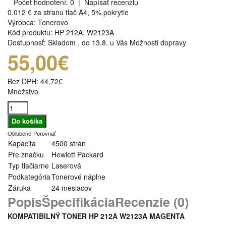
Počet hodnotení: 0
|
Napísať recenziu
0.012 €
za stranu tlač A4, 5% pokrytie
Výrobca:
Tonerovo
Kód produktu:
HP 212A, W2123A
Dostupnosť:
Skladom
,
do 13.8. u Vás
Možnosti dopravy
55,00€
Bez DPH:
44,72€
Množstvo
Obľúbené
Porovnať
Kapacita
4500 strán
Pre značku
Hewlett Packard
Typ tlačiarne
Laserová
Podkategória
Tonerové náplne
Záruka
24 mesiacov
Popis
Špecifikácia
Recenzie (0)
KOMPATIBILNÝ TONER HP 212A W2123A MAGENTA