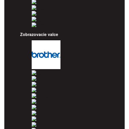
Samsung
Sharp
Toshiba
Utax
Xerox
Zobrazovacie valce
Brother
Canon
Dell
Epson
HP
Konica Minolta
Kyocera
Lexmark
OKI
Panasonic
Pantum