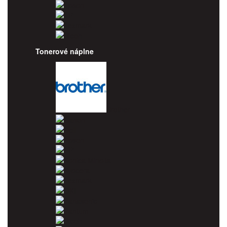
Epson
HP
Lexmark
Ricoh
Tonerové náplne
Brother
Canon
Dell
Epson
HP
Konica Minolta
Kyocera
Lexmark
OKI
Panasonic
Pantum
Ricoh