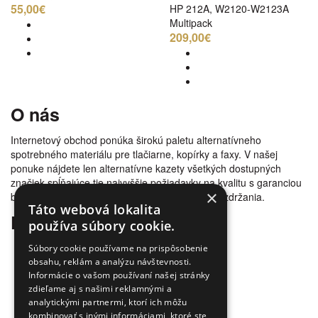
55,00€
HP 212A, W2120-W2123A
Multipack
209,00€
O nás
Internetový obchod ponúka širokú paletu alternatívneho
spotrebného materiálu pre tlačiarne, kopírky a faxy. V našej
ponuke nájdete len alternatívne kazety všetkých dostupných
značiek spĺňajúce tie najvyššie požiadavky na kvalitu s garanciou
×
bezproblémovosti tlače. Tovar doručujeme bez zdržania.
Táto webová lokalita
Prečo nakúpiť u nás
používa súbory cookie.
Úspora nákladov
Súbory cookie používame na prispôsobenie
Overená kvalita
obsahu, reklám a analýzu návštevnosti.
Informácie o vašom používaní našej stránky
Doprava zadarmo
zdieľame aj s našimi reklamnými a
Tovar skladom
analytickými partnermi, ktorí ich môžu
Ekologická likvidácia tonerov
kombinovať s inými informáciami, ktoré ste