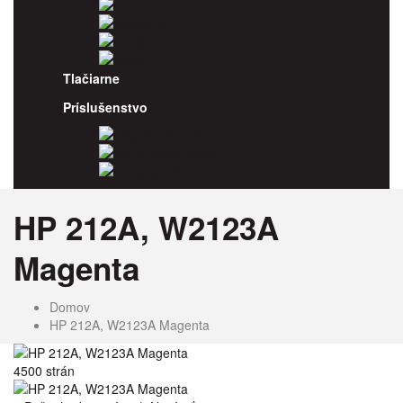
Ricoh
Samsung
Sharp
Xerox
Tlačiarne
Príslušenstvo
Odpadové nádoby
Kancelársky papier
Fotopapiere
HP 212A, W2123A
Magenta
Domov
HP 212A, W2123A Magenta
4500 strán