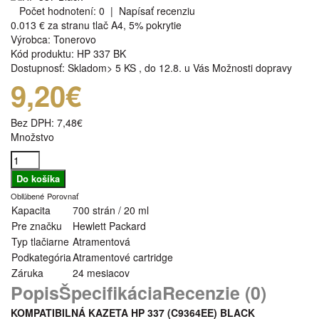
Počet hodnotení: 0
|
Napísať recenziu
0.013 €
za stranu tlač A4, 5% pokrytie
Výrobca:
Tonerovo
Kód produktu:
HP 337 BK
Dostupnosť:
Skladom> 5 KS
,
do 12.8. u Vás
Možnosti dopravy
9,20€
Bez DPH:
7,48€
Množstvo
Obľúbené
Porovnať
Kapacita
700 strán / 20 ml
Pre značku
Hewlett Packard
Typ tlačiarne
Atramentová
Podkategória
Atramentové cartridge
Záruka
24 mesiacov
Popis
Špecifikácia
Recenzie (0)
KOMPATIBILNÁ KAZETA HP 337 (C9364EE
)
BLACK