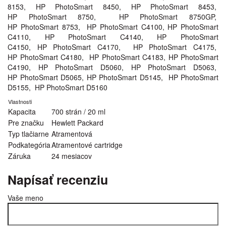
8153, HP PhotoSmart 8450, HP PhotoSmart 8453,
HP PhotoSmart 8750, HP PhotoSmart 8750GP,
HP PhotoSmart 8753, HP PhotoSmart C4100, HP PhotoSmart
C4110, HP PhotoSmart C4140, HP PhotoSmart
C4150, HP PhotoSmart C4170, HP PhotoSmart C4175,
HP PhotoSmart C4180, HP PhotoSmart C4183, HP PhotoSmart
C4190, HP PhotoSmart D5060, HP PhotoSmart D5063,
HP PhotoSmart D5065, HP PhotoSmart D5145, HP PhotoSmart
D5155, HP PhotoSmart D5160
Vlastnosti
Kapacita
700 strán / 20 ml
Pre značku
Hewlett Packard
Typ tlačiarne
Atramentová
Podkategória
Atramentové cartridge
Záruka
24 mesiacov
Napísať recenziu
Vaše meno