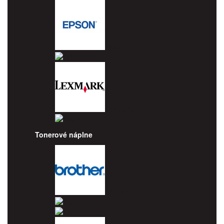
Epson
HP
Lexmark
Ricoh
Tonerové náplne
Brother
Canon
Dell