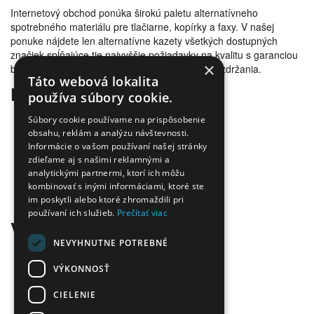
Internetový obchod ponúka širokú paletu alternatívneho
spotrebného materiálu pre tlačiarne, kopírky a faxy. V našej
ponuke nájdete len alternatívne kazety všetkých dostupných
značiek spĺňajúce tie najvyššie požiadavky na kvalitu s garanciou
×
bezproblémovosti tlače. Tovar doručujeme bez zdržania.
Táto webová lokalita
Prečo nakúpiť u nás
používa súbory cookie.
Úspora nákladov
Súbory cookie používame na prispôsobenie
Overená kvalita
obsahu, reklám a analýzu návštevnosti.
Informácie o vašom používaní našej stránky
Doprava zadarmo
zdieľame aj s našimi reklamnými a
Tovar skladom
analytickými partnermi, ktorí ich môžu
Ekologická likvidácia tonerov
kombinovať s inými informáciami, ktoré ste
Množstvo spôsobov platby a dopravy
im poskytli alebo ktoré zhromaždili pri
Ekológia
používaní ich služieb.
Prečítať viac
Všetko o nákupe
NEVYHNUTNE POTREBNÉ
Kontaktné informácie
Platba a dodanie
VÝKONNOSŤ
Obchodné podmienky
CIELENIE
Ekologická likvidácia tonerov
Záručné a reklamačné podmienky