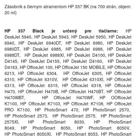
Zásobník s čiernym atramentom HP 337 BK (na 700 strán, objem:
20 ml)
HP 337 Black je určený pre tlačiarne:
HP
DeskJet 5940, HP DeskJet 5943, HP DeskJet 5950, HP DeskJet
6940, HP DeskJet 6940DT, HP DeskJet 6980, HP DeskJet
6980DT, HP DeskJet 6985, HP DeskJet 6988, HP DeskJet
6988DT, HP DeskJet 6988XI, HP DeskJet D4100, HP DeskJet
D4145, HP DeskJet D4155, HP DeskJet D4160, HP DeskJet
D4163, HP OfficeJet 100, HP OfficeJet 150 MOBILE, HP OfficeJet
6213, HP OfficeJet 6304, HP OfficeJet 6305, HP OfficeJet
6310, HP OfficeJet 6310V, HP OfficeJet 6310XI, HP OfficeJet
6313, HP OfficeJet 6315, HP OfficeJet 6318, HP OfficeJet
H470, HP OfficeJet H470B, HP OfficeJet H470BT, HP OfficeJet
H470WBT, HP OfficeJet H470WF, HP OOfficeJet
K7100, HP OfficeJet K7103, HP OfficeJet K7108, HP OfficeJet
PRO K7100, HP PhotoSmart 470, HP PhotoSmart 2570,
HP PhotoSmart 2573, HP PhotoSmart 2575, HP PhotoSmart
2575XI, HP PhotoSmart 8030, HP PhotoSmart
8049, HP PhotoSmart 8050, HP PhotoSmart 8050V,
HP PhotoSmart 8050XI, HP PhotoSmart 8053, HP PhotoSmart