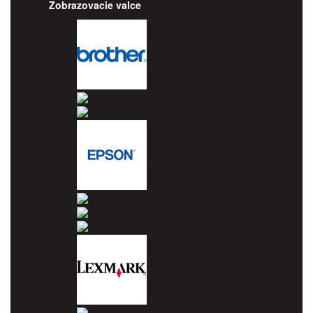
Zobrazovacie valce
Brother
Canon
Dell
Epson
HP
Konica Minolta
Kyocera
Lexmark