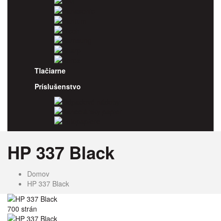
OKI
Panasonic
Pantum
Ricoh
Samsung
Sharp
Xerox
Tlačiarne
Príslušenstvo
Odpadové nádoby
Kancelársky papier
Fotopapiere
HP 337 Black
Domov
HP 337 Black
700 strán