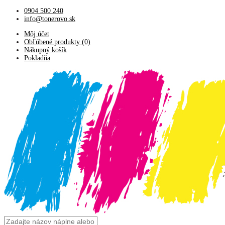
0904 500 240
info@tonerovo.sk
Môj účet
Obľúbené produkty (0)
Nákupný košík
Pokladňa