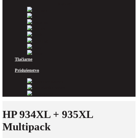
Kyocera
Lexmark
OKI
Panasonic
Pantum
Ricoh
Samsung
Sharp
Xerox
Tlačiarne
Príslušenstvo
Odpadové nádoby
Kancelársky papier
Fotopapiere
HP 934XL + 935XL
Multipack