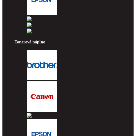
Epson
HP
Lexmark
Ricoh
Tonerové náplne
Brother
Canon
Dell