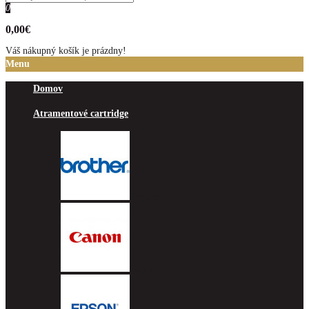
0
0,00€
Váš nákupný košík je prázdny!
Menu
Domov
Atramentové cartridge
Brother
Canon