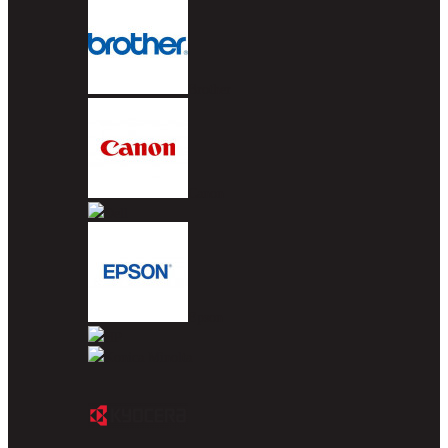
Brother
Canon
Dell
Epson
HP
Konica Minolta