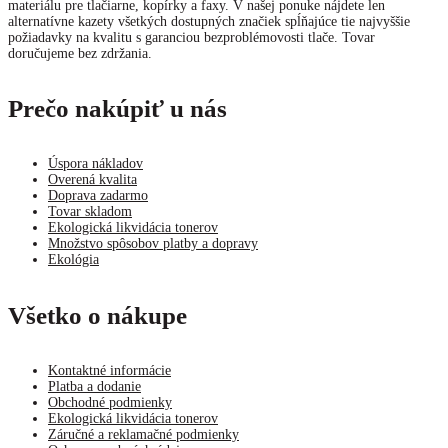
materiálu pre tlačiarne, kopírky a faxy. V našej ponuke nájdete len
alternatívne kazety všetkých dostupných značiek spĺňajúce tie najvyššie
požiadavky na kvalitu s garanciou bezproblémovosti tlače. Tovar
doručujeme bez zdržania.
Prečo nakúpiť u nás
Úspora nákladov
Overená kvalita
Doprava zadarmo
Tovar skladom
Ekologická likvidácia tonerov
Množstvo spôsobov platby a dopravy
Ekológia
Všetko o nákupe
Kontaktné informácie
Platba a dodanie
Obchodné podmienky
Ekologická likvidácia tonerov
Záručné a reklamačné podmienky