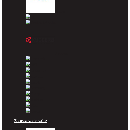
Epson
HP
Konica Minolta
Kyocera
Lexmark
OKI
Panasonic
Pantum
Ricoh
Samsung
Sharp
Toshiba
Utax
Xerox
Zobrazovacie valce