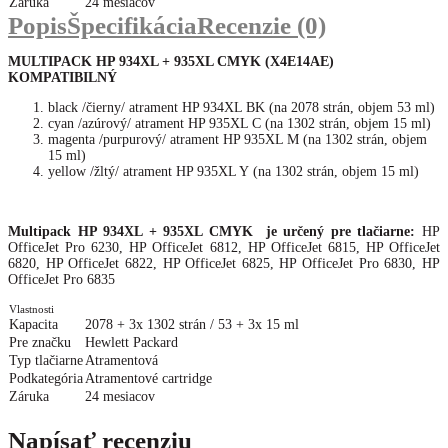
Záruka
24 mesiacov
Popis
Špecifikácia
Recenzie (0)
MULTIPACK HP 934XL + 935XL CMYK (X4E14AE
)
KOMPATIBILNÝ
black /čierny/ atrament HP 934XL BK (na 2078 strán, objem 53 ml)
cyan /azúrový/ atrament HP 935XL C (na 1302 strán, objem 15 ml)
magenta /purpurový/ atrament HP 935XL M (na 1302 strán, objem
15 ml)
yellow /žltý/ atrament HP 935XL Y (na 1302 strán, objem 15 ml)
Multipack HP 934XL + 935XL CMYK je určený pre tlačiarne:
HP
OfficeJet Pro 6230, HP OfficeJet 6812, HP OfficeJet 6815, HP OfficeJet
6820, HP OfficeJet 6822, HP OfficeJet 6825, HP OfficeJet Pro 6830, HP
OfficeJet Pro 6835
Vlastnosti
Kapacita
2078 + 3x 1302 strán / 53 + 3x 15 ml
Pre značku
Hewlett Packard
Typ tlačiarne
Atramentová
Podkategória
Atramentové cartridge
Záruka
24 mesiacov
Napísať recenziu