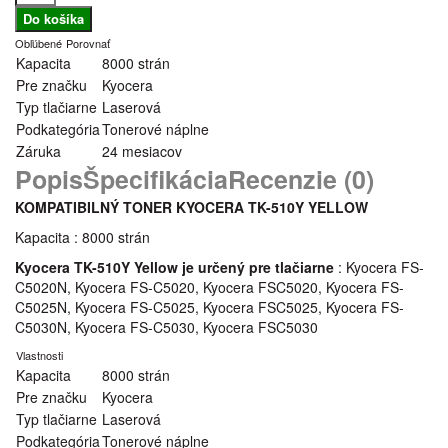
Obľúbené
Porovnať
Kapacita
8000 strán
Pre značku
Kyocera
Typ tlačiarne
Laserová
Podkategória
Tonerové náplne
Záruka
24 mesiacov
Popis
Špecifikácia
Recenzie (0)
KOMPATIBILNÝ TONER KYOCERA TK-510Y YELLOW
Kapacita : 8000 strán
Kyocera TK-510Y Yellow je určený pre tlačiarne
: Kyocera FS-
C5020N, Kyocera FS-C5020, Kyocera FSC5020, Kyocera FS-
C5025N, Kyocera FS-C5025, Kyocera FSC5025, Kyocera FS-
C5030N, Kyocera FS-C5030, Kyocera FSC5030
Vlastnosti
Kapacita
8000 strán
Pre značku
Kyocera
Typ tlačiarne
Laserová
Podkategória
Tonerové náplne