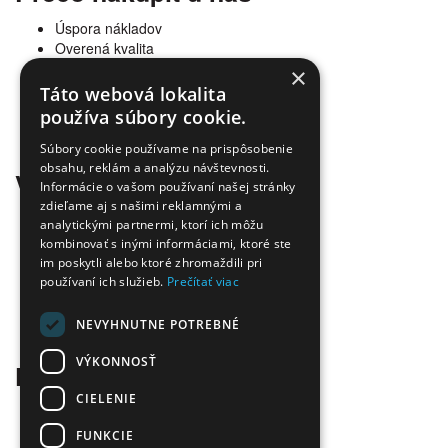
Úspora nákladov
Overená kvalita
Doprava zadarmo
×
Tovar skladom
Táto webová lokalita
Ekologická likvidácia tonerov
používa súbory cookie.
Množstvo spôsobov platby a dopravy
Ekológia
Súbory cookie používame na prispôsobenie
obsahu, reklám a analýzu návštevnosti.
Všetko o nákupe
Informácie o vašom používaní našej stránky
zdieľame aj s našimi reklamnými a
Kontaktné informácie
analytickými partnermi, ktorí ich môžu
Platba a dodanie
kombinovať s inými informáciami, ktoré ste
Obchodné podmienky
im poskytli alebo ktoré zhromaždili pri
Ekologická likvidácia tonerov
používaní ich služieb.
Prečítať viac
Záručné a reklamačné podmienky
Ochrana osobných údajov
NEVYHNUTNE POTREBNÉ
Odstúpiť od zmluvy tu
VÝKONNOSŤ
Kontakt
CIELENIE
Infolinka:
0904 500 240
E-mail:
info@tonerovo.sk
FUNKCIE