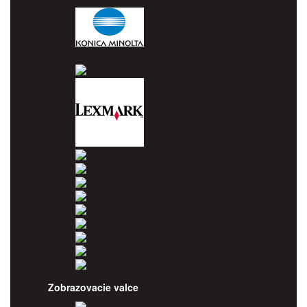
Konica Minolta
Kyocera
Lexmark
OKI
Panasonic
Pantum
Ricoh
Samsung
Sharp
Toshiba
Utax
Xerox
Zobrazovacie valce