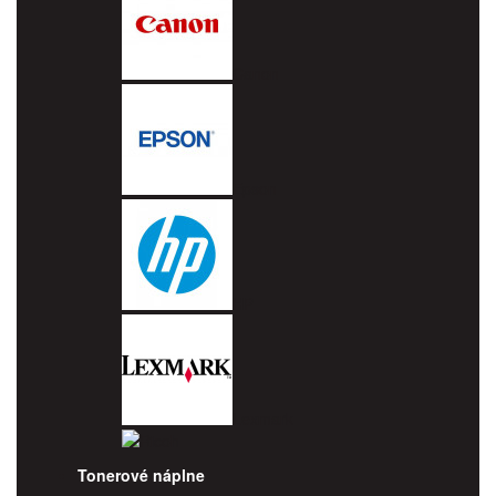
Canon
Epson
HP
Lexmark
Ricoh
Tonerové náplne