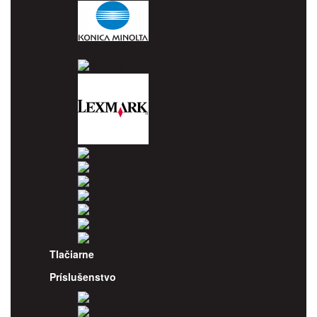
Konica Minolta
Kyocera
Lexmark
OKI
Panasonic
Pantum
Ricoh
Samsung
Sharp
Xerox
Tlačiarne
Príslušenstvo
Odpadové nádoby
Kancelársky papier