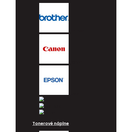
Brother
Canon
Epson
HP
Lexmark
Ricoh
Tonerové náplne