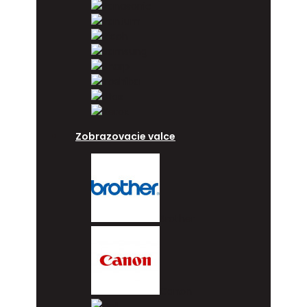
Panasonic
Pantum
Ricoh
Samsung
Sharp
Toshiba
Utax
Xerox
Zobrazovacie valce
Brother
Canon
Dell