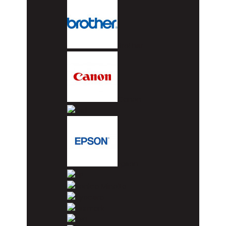
Brother
Canon
Dell
Epson
HP
Konica Minolta
Kyocera
Lexmark
OKI