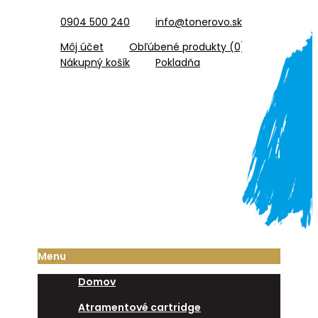
0904 500 240
info@tonerovo.sk
Môj účet
Obľúbené produkty (0)
Nákupný košík
Pokladňa
Menu
Domov
Atramentové cartridge