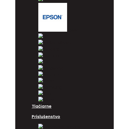
Epson
HP
Konica Minolta
Kyocera
Lexmark
OKI
Panasonic
Pantum
Ricoh
Samsung
Sharp
Xerox
Tlačiarne
Príslušenstvo
Odpadové nádoby