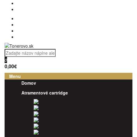
0
0,00€
Menu
Domov
Atramentové cartridge
Brother
Canon
Epson
HP
Lexmark
Ricoh