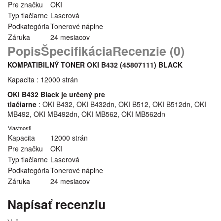
Pre značku
OKI
Typ tlačiarne
Laserová
Podkategória
Tonerové náplne
Záruka
24 mesiacov
Popis
Špecifikácia
Recenzie (0)
KOMPATIBILNÝ TONER OKI B432 (45807111
) BLACK
Kapacita : 12000 strán
OKI B432 Black je určený pre
tlačiarne
: OKI B432, OKI B432dn, OKI B512, OKI B512dn, OKI
MB492, OKI MB492dn, OKI MB562, OKI MB562dn
Vlastnosti
Kapacita
12000 strán
Pre značku
OKI
Typ tlačiarne
Laserová
Podkategória
Tonerové náplne
Záruka
24 mesiacov
Napísať recenziu