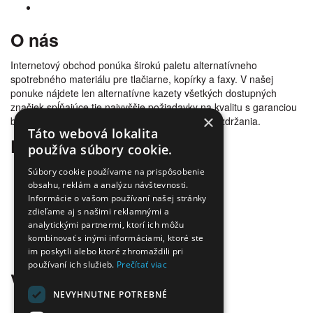
O nás
Internetový obchod ponúka širokú paletu alternatívneho
spotrebného materiálu pre tlačiarne, kopírky a faxy. V našej
ponuke nájdete len alternatívne kazety všetkých dostupných
značiek spĺňajúce tie najvyššie požiadavky na kvalitu s garanciou
×
bezproblémovosti tlače. Tovar doručujeme bez zdržania.
Táto webová lokalita
Prečo nakúpiť u nás
používa súbory cookie.
Úspora nákladov
Súbory cookie používame na prispôsobenie
Overená kvalita
obsahu, reklám a analýzu návštevnosti.
Informácie o vašom používaní našej stránky
Doprava zadarmo
zdieľame aj s našimi reklamnými a
Tovar skladom
analytickými partnermi, ktorí ich môžu
Ekologická likvidácia tonerov
kombinovať s inými informáciami, ktoré ste
Množstvo spôsobov platby a dopravy
im poskytli alebo ktoré zhromaždili pri
Ekológia
používaní ich služieb.
Prečítať viac
Všetko o nákupe
NEVYHNUTNE POTREBNÉ
Kontaktné informácie