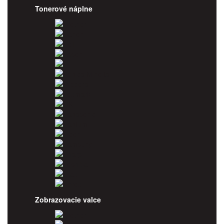
Tonerové náplne
Brother
Canon
Dell
Epson
HP
Konica Minolta
Kyocera
Lexmark
OKI
Panasonic
Pantum
Ricoh
Samsung
Sharp
Toshiba
Utax
Xerox
Zobrazovacie valce
Brother