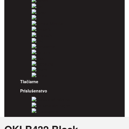
Canon
Dell
Epson
HP
Konica Minolta
Kyocera
Lexmark
OKI
Panasonic
Pantum
Ricoh
Samsung
Sharp
Xerox
Tlačiarne
Príslušenstvo
Odpadové nádoby
Kancelársky papier
Fotopapiere