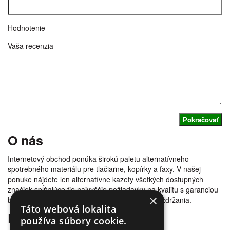
Hodnotenie
Vaša recenzia
Pokračovať
O nás
Internetový obchod ponúka širokú paletu alternatívneho
spotrebného materiálu pre tlačiarne, kopírky a faxy. V našej
ponuke nájdete len alternatívne kazety všetkých dostupných
značiek spĺňajúce tie najvyššie požiadavky na kvalitu s garanciou
×
bezproblémovosti tlače. Tovar doručujeme bez zdržania.
Táto webová lokalita
Prečo nakúpiť u nás
používa súbory cookie.