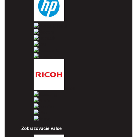
HP
Konica Minolta
Kyocera
Lexmark
OKI
Panasonic
Pantum
Ricoh
Samsung
Sharp
Toshiba
Utax
Xerox
Zobrazovacie valce