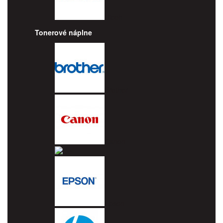
Ricoh
Tonerové náplne
Brother
Canon
Dell
Epson