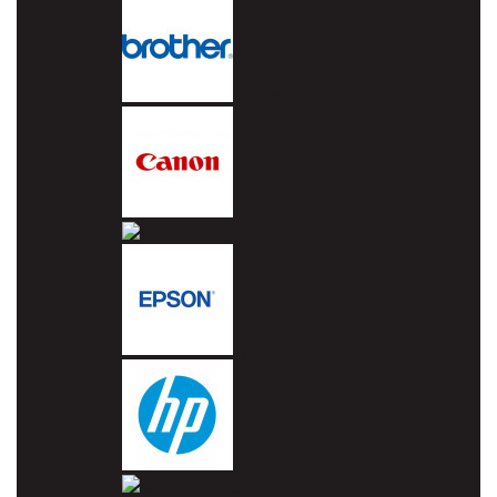
Brother
Canon
Dell
Epson
HP
Konica Minolta