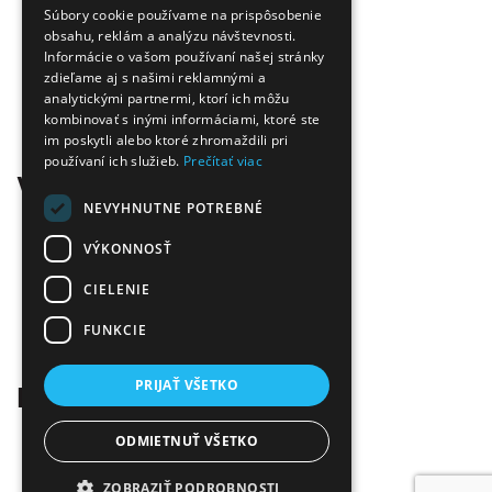
Úspora nákladov
Súbory cookie používame na prispôsobenie
Overená kvalita
obsahu, reklám a analýzu návštevnosti.
Doprava zadarmo
Informácie o vašom používaní našej stránky
zdieľame aj s našimi reklamnými a
Tovar skladom
analytickými partnermi, ktorí ich môžu
Ekologická likvidácia tonerov
kombinovať s inými informáciami, ktoré ste
Množstvo spôsobov platby a dopravy
im poskytli alebo ktoré zhromaždili pri
Ekológia
používaní ich služieb.
Prečítať viac
Všetko o nákupe
NEVYHNUTNE POTREBNÉ
Kontaktné informácie
Platba a dodanie
VÝKONNOSŤ
Obchodné podmienky
CIELENIE
Ekologická likvidácia tonerov
Záručné a reklamačné podmienky
FUNKCIE
Ochrana osobných údajov
Odstúpiť od zmluvy tu
PRIJAŤ VŠETKO
Kontakt
Infolinka:
0904 500 240
ODMIETNUŤ VŠETKO
E-mail:
info@tonerovo.sk
Facebook:
Tonerovo.sk
ZOBRAZIŤ PODROBNOSTI