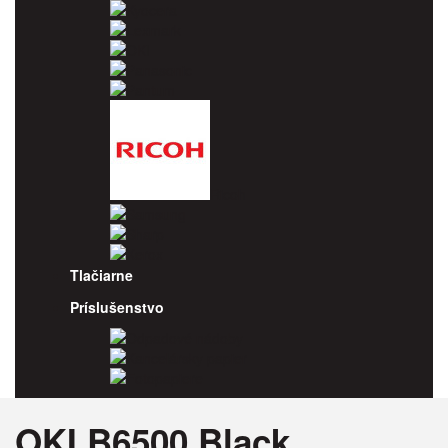
Kyocera
Lexmark
OKI
Panasonic
Pantum
Ricoh
Samsung
Sharp
Xerox
Tlačiarne
Príslušenstvo
Odpadové nádoby
Kancelársky papier
Fotopapiere
OKI B6500 Black