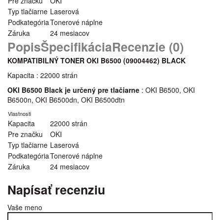
Pre značku
OKI
Typ tlačiarne
Laserová
Podkategória
Tonerové náplne
Záruka
24 mesiacov
Popis
Špecifikácia
Recenzie (0)
KOMPATIBILNÝ TONER OKI B6500 (09004462) BLACK
Kapacita : 22000 strán
OKI B6500 Black je určený pre tlačiarne
: OKI B6500, OKI
B6500n, OKI B6500dn, OKI B6500dtn
Vlastnosti
Kapacita
22000 strán
Pre značku
OKI
Typ tlačiarne
Laserová
Podkategória
Tonerové náplne
Záruka
24 mesiacov
Napísať recenziu
Vaše meno