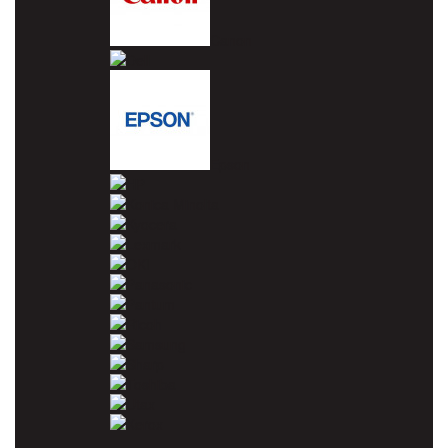
Canon
Dell
Epson
HP
Konica Minolta
Kyocera
Lexmark
OKI
Panasonic
Pantum
Ricoh
Samsung
Sharp
Toshiba
Utax
Xerox