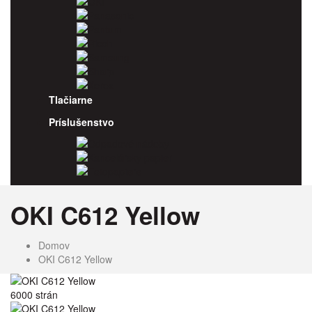
OKI
Panasonic
Pantum
Ricoh
Samsung
Sharp
Xerox
Tlačiarne
Príslušenstvo
Odpadové nádoby
Kancelársky papier
Fotopapiere
OKI C612 Yellow
Domov
OKI C612 Yellow
6000 strán