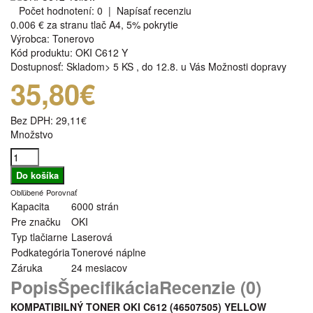
Počet hodnotení: 0
|
Napísať recenziu
0.006 €
za stranu tlač A4, 5% pokrytie
Výrobca:
Tonerovo
Kód produktu:
OKI C612 Y
Dostupnosť:
Skladom> 5 KS
,
do 12.8. u Vás
Možnosti dopravy
35,80€
Bez DPH:
29,11€
Množstvo
Obľúbené
Porovnať
Kapacita
6000 strán
Pre značku
OKI
Typ tlačiarne
Laserová
Podkategória
Tonerové náplne
Záruka
24 mesiacov
Popis
Špecifikácia
Recenzie (0)
KOMPATIBILNÝ TONER OKI C612 (46507505) YELLOW