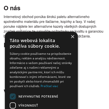
O nás
Internetový obchod ponúka širokú paletu alternatívneho
spotrebného materiálu pre tlačiarne, kopírky a faxy. V našej
ponuke nájdete len alternatívne kazety všetkých dostupných
značiek spĺňajúce tie najvyššie požiadavky na kvalitu s garanciou
×
bezproblémovosti tlače. Tovar doručujeme bez zdržania.
Táto webová lokalita
Prečo nakúpiť u nás
používa súbory cookie.
Úspora nákladov
Súbory cookie používame na prispôsobenie
Overená kvalita
obsahu, reklám a analýzu návštevnosti.
Informácie o vašom používaní našej stránky
Doprava zadarmo
zdieľame aj s našimi reklamnými a
Tovar skladom
analytickými partnermi, ktorí ich môžu
Ekologická likvidácia tonerov
kombinovať s inými informáciami, ktoré ste
Množstvo spôsobov platby a dopravy
im poskytli alebo ktoré zhromaždili pri
Ekológia
používaní ich služieb.
Prečítať viac
Všetko o nákupe
NEVYHNUTNE POTREBNÉ
Kontaktné informácie
Platba a dodanie
VÝKONNOSŤ