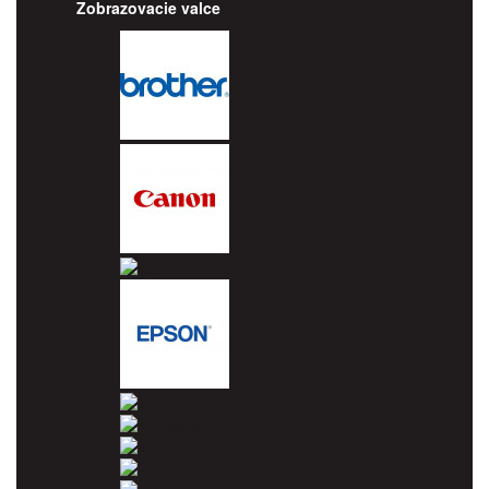
Zobrazovacie valce
Brother
Canon
Dell
Epson
HP
Konica Minolta
Kyocera
Lexmark