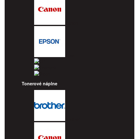
Canon
Epson
HP
Lexmark
Ricoh
Tonerové náplne
Brother