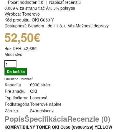
Počet hodnotení: 0
|
Napísať recenziu
0.009 €
za stranu tlač A4, 5% pokrytie
Výrobca:
Tonerovo
Kód produktu:
OKI C650 Y
Dostupnosť:
Skladom
,
do 11.8. u Vás
Možnosti dopravy
52,50€
Bez DPH:
42,68€
Množstvo
Obľúbené
Porovnať
Kapacita
6000 strán
Pre značku
OKI
Typ tlačiarne
Laserová
Podkategória
Tonerové náplne
Záruka
24 mesiacov
Popis
Špecifikácia
Recenzie (0)
KOMPATIBILNÝ TONER OKI C650 (09006129
) YELLOW