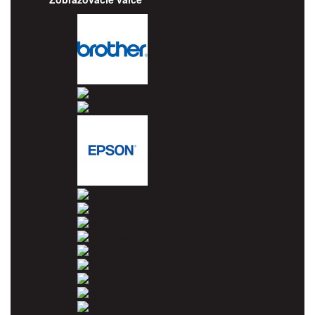
Brother
Canon
Dell
Epson
HP
Konica Minolta
Kyocera
Lexmark
OKI
Panasonic
Pantum
Ricoh
Samsung