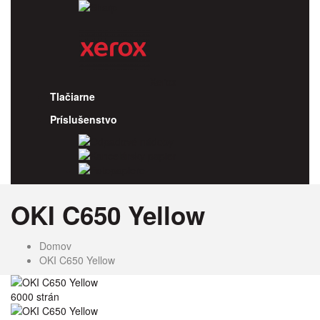
Sharp
Xerox
Tlačiarne
Príslušenstvo
Odpadové nádoby
Kancelársky papier
Fotopapiere
OKI C650 Yellow
Domov
OKI C650 Yellow
6000 strán