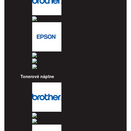
Brother
Canon
Epson
HP
Lexmark
Ricoh
Tonerové náplne
Brother
Canon
Dell