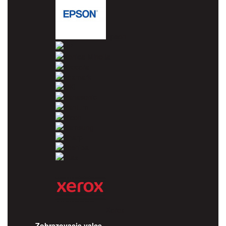
Epson
HP
Konica Minolta
Kyocera
Lexmark
OKI
Panasonic
Pantum
Ricoh
Samsung
Sharp
Toshiba
Utax
Xerox
Zobrazovacie valce