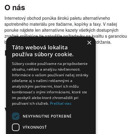
O nás
Internetový obchod ponúka širokú paletu alternatívneho
spotrebného materiálu pre tlačiarne, kopírky a faxy. V našej
ponuke nájdete len alternatívne kazety všetkých dostupných
značiek spĺňajúce tie najvyššie požiadavky na kvalitu s garanciou
×
bezproblémovosti tlače. Tovar doručujeme bez zdržania.
Táto webová lokalita
Prečo nakúpiť u nás
používa súbory cookie.
Úspora nákladov
Súbory cookie používame na prispôsobenie
Overená kvalita
obsahu, reklám a analýzu návštevnosti.
Doprava zadarmo
Informácie o vašom používaní našej stránky
zdieľame aj s našimi reklamnými a
Tovar skladom
analytickými partnermi, ktorí ich môžu
Ekologická likvidácia tonerov
kombinovať s inými informáciami, ktoré ste
Množstvo spôsobov platby a dopravy
im poskytli alebo ktoré zhromaždili pri
Ekológia
používaní ich služieb.
Prečítať viac
Všetko o nákupe
NEVYHNUTNE POTREBNÉ
Kontaktné informácie
Platba a dodanie
VÝKONNOSŤ
Obchodné podmienky