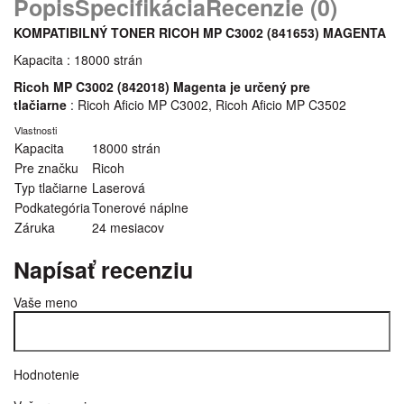
Popis
Špecifikácia
Recenzie (0)
KOMPATIBILNÝ TONER RICOH MP C3002 (841653) MAGENTA
Kapacita : 18000 strán
Ricoh MP C3002 (842018) Magenta je určený pre
tlačiarne
: Ricoh Aficio MP C3002, Ricoh Aficio MP C3502
Vlastnosti
Kapacita
18000 strán
Pre značku
Ricoh
Typ tlačiarne
Laserová
Podkategória
Tonerové náplne
Záruka
24 mesiacov
Napísať recenziu
Vaše meno
Hodnotenie