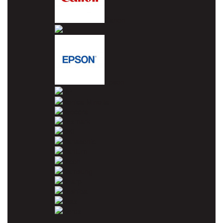
Canon
Dell
Epson
HP
Konica Minolta
Kyocera
Lexmark
OKI
Panasonic
Pantum
Ricoh
Samsung
Sharp
Toshiba
Utax
Xerox