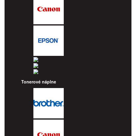
Canon
Epson
HP
Lexmark
Ricoh
Tonerové náplne
Brother