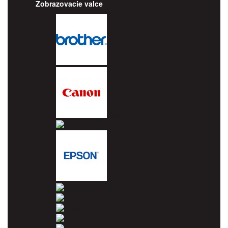
Zobrazovacie valce
Brother
Canon
Dell
Epson
HP
Konica Minolta
Kyocera
Lexmark