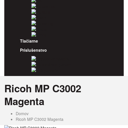
OKI
Panasonic
Pantum
Ricoh
Samsung
Sharp
Xerox
Tlačiarne
Príslušenstvo
Odpadové nádoby
Kancelársky papier
Fotopapiere
Ricoh MP C3002
Magenta
Domov
Ricoh MP C3002 Magenta