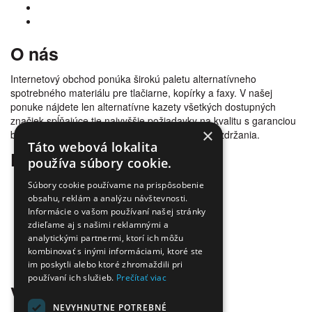
O nás
Internetový obchod ponúka širokú paletu alternatívneho
spotrebného materiálu pre tlačiarne, kopírky a faxy. V našej
ponuke nájdete len alternatívne kazety všetkých dostupných
značiek spĺňajúce tie najvyššie požiadavky na kvalitu s garanciou
×
bezproblémovosti tlače. Tovar doručujeme bez zdržania.
Táto webová lokalita
Prečo nakúpiť u nás
používa súbory cookie.
Úspora nákladov
Súbory cookie používame na prispôsobenie
Overená kvalita
obsahu, reklám a analýzu návštevnosti.
Informácie o vašom používaní našej stránky
Doprava zadarmo
zdieľame aj s našimi reklamnými a
Tovar skladom
analytickými partnermi, ktorí ich môžu
Ekologická likvidácia tonerov
kombinovať s inými informáciami, ktoré ste
Množstvo spôsobov platby a dopravy
im poskytli alebo ktoré zhromaždili pri
Ekológia
používaní ich služieb.
Prečítať viac
Všetko o nákupe
NEVYHNUTNE POTREBNÉ