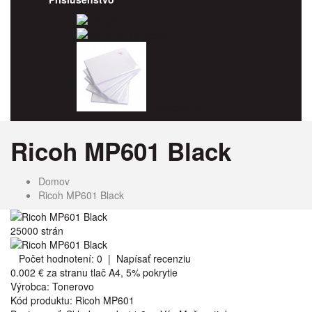
Odpadové nádoby
Kancelársky papier
Fotopapiere
Ricoh MP601 Black
Domov
Ricoh MP601 Black
25000 strán
Počet hodnotení: 0
|
Napísať recenziu
0.002 €
za stranu tlač A4, 5% pokrytie
Výrobca:
Tonerovo
Kód produktu:
Ricoh MP601