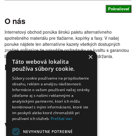
Pokračovať
O nás
Internetový obchod ponúka širokú paletu alternatívneho
spotrebného materiálu pre tlačiarne, kopírky a faxy. V našej
ponuke nájdete len alternatívne kazety všetkých dostupných
značiek spĺňajúce tie najvyššie požiadavky na kvalitu s garanciou
×
bezproblémovosti tlače. Tovar doručujeme bez zdržania.
Táto webová lokalita
Prečo nakúpiť u nás
používa súbory cookie.
Úspora nákladov
Súbory cookie používame na prispôsobenie
Overená kvalita
obsahu, reklám a analýzu návštevnosti.
Doprava zadarmo
Informácie o vašom používaní našej stránky
zdieľame aj s našimi reklamnými a
Tovar skladom
analytickými partnermi, ktorí ich môžu
Ekologická likvidácia tonerov
kombinovať s inými informáciami, ktoré ste
Množstvo spôsobov platby a dopravy
im poskytli alebo ktoré zhromaždili pri
Ekológia
používaní ich služieb.
Prečítať viac
Všetko o nákupe
NEVYHNUTNE POTREBNÉ