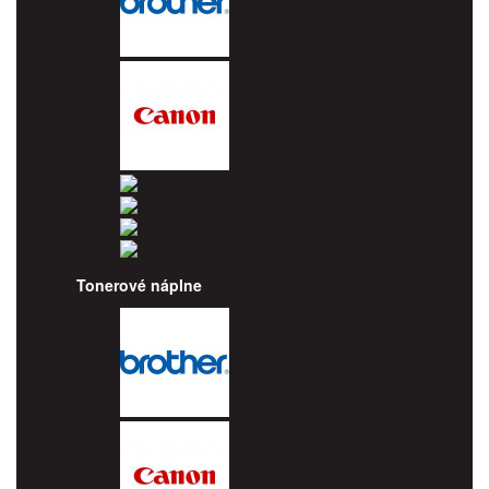
Brother
Canon
Epson
HP
Lexmark
Ricoh
Tonerové náplne
Brother