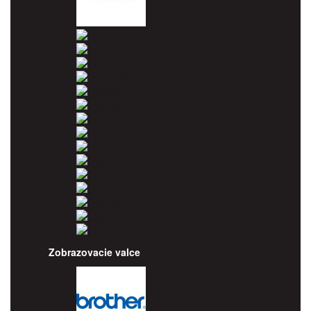
Canon
Dell
Epson
HP
Konica Minolta
Kyocera
Lexmark
OKI
Panasonic
Pantum
Ricoh
Samsung
Sharp
Toshiba
Utax
Xerox
Zobrazovacie valce