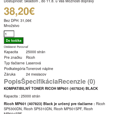
Dostupnosť:
Skladom
,
do 11.8. u Vás
Možnosti dopravy
38,20€
Bez DPH:
31,06€
Množstvo
Obľúbené
Porovnať
Kapacita
25000 strán
Pre značku
Ricoh
Typ tlačiarne
Laserová
Podkategória
Tonerové náplne
Záruka
24 mesiacov
Popis
Špecifikácia
Recenzie (0)
KOMPATIBILNÝ TONER RICOH MP601 (407824) BLACK
Kapacita : 25000 strán
Ricoh MP601 (407823)
Black je určený pre tlačiarne :
Ricoh
SP5300DN, Ricoh SP5310DN, Ricoh MP501SPF, Ricoh
MP601SPF