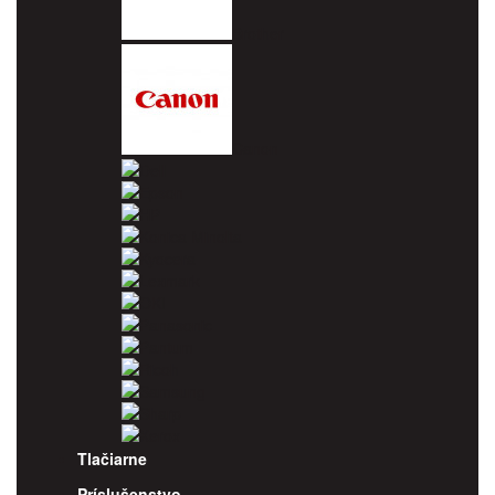
Brother
Canon
Dell
Epson
HP
Konica Minolta
Kyocera
Lexmark
OKI
Panasonic
Pantum
Ricoh
Samsung
Sharp
Xerox
Tlačiarne
Príslušenstvo