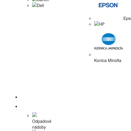
Dell
Eps
HP
Konica Minolta
Tlačiarne
Príslušenstvo
Odpadové
nádoby