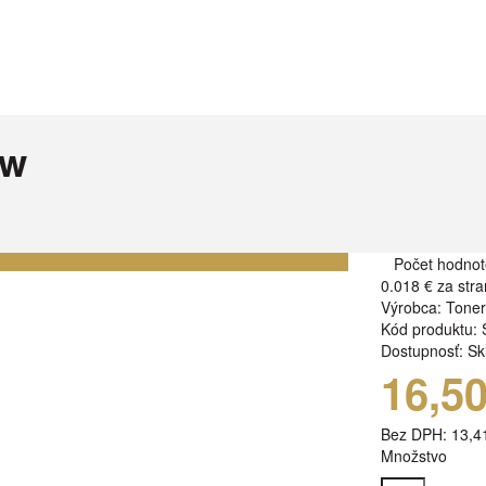
ow
Počet hodnot
0.018 €
za stra
Výrobca:
Tone
Kód produktu:
Dostupnosť:
Sk
16,5
Bez DPH:
13,4
Množstvo