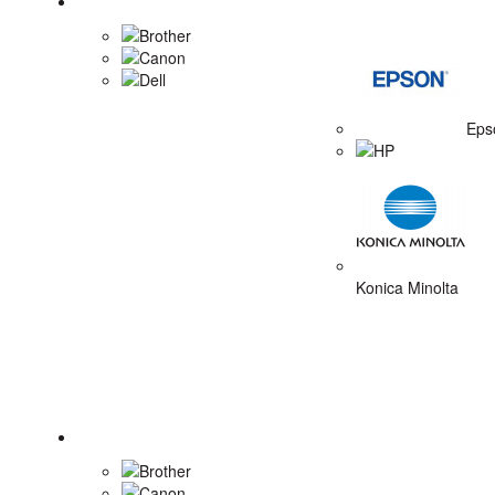
Tonerové náplne
Brother
Canon
Dell
Eps
HP
Konica Minolta
Zobrazovacie valce
Brother
Canon