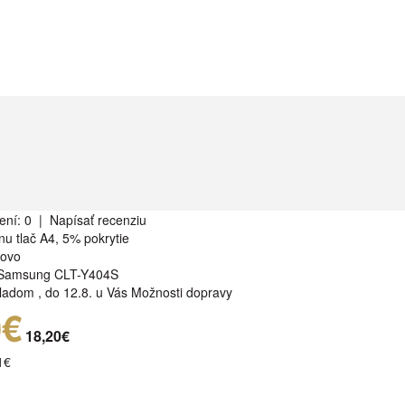
ení: 0
|
Napísať recenziu
nu tlač A4, 5% pokrytie
rovo
Samsung CLT-Y404S
ladom
,
do 12.8. u Vás
Možnosti dopravy
0€
18,20€
1€