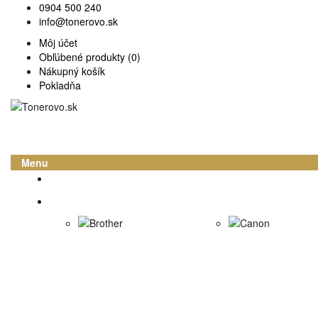
0904 500 240
info@tonerovo.sk
Môj účet
Obľúbené produkty (0)
Nákupný košík
Pokladňa
Menu
Domov
Atramentové cartridge
Brother
Canon