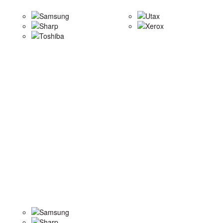
Samsung
Utax
Sharp
Xerox
Toshiba
Samsung
Sharp