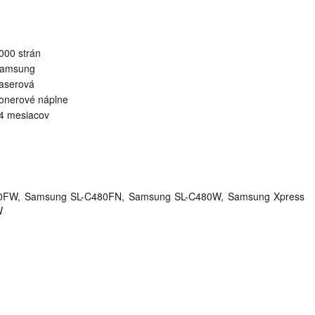
000 strán
amsung
aserová
onerové náplne
4 mesiacov
80FW, Samsung SL-C480FN, Samsung SL-C480W, Samsung Xpress
W