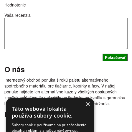
Hodnotenie
Vaša recenzia
Pokračovať
O nás
Internetový obchod ponúka širokú paletu alternatívneho
spotrebného materiálu pre tlačiarne, kopírky a faxy. V našej
ponuke nájdete len alternatívne kazety všetkých dostupných
značiek spĺňajúce tie najvyššie požiadavky na kvalitu s garanciou
×
bezproblémovosti tlače. Tovar doručujeme bez zdržania.
Táto webová lokalita
Prečo nakúpiť u nás
používa súbory cookie.
Úspora nákladov
Súbory cookie používame na prispôsobenie
Overená kvalita
obsahu, reklám a analýzu návštevnosti.