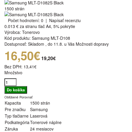
1500 strán
Počet hodnotení: 0
|
Napísať recenziu
0.013 €
za stranu tlač A4, 5% pokrytie
Výrobca:
Tonerovo
Kód produktu:
Samsung MLT-D108
Dostupnosť:
Skladom
,
do 11.8. u Vás
Možnosti dopravy
16,50€
19,20€
Bez DPH:
13,41€
Množstvo
Obľúbené
Porovnať
Kapacita
1500 strán
Pre značku
Samsung
Typ tlačiarne
Laserová
Podkategória
Tonerové náplne
Záruka
24 mesiacov