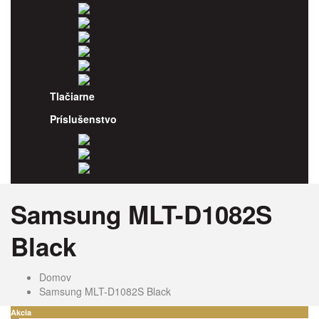
Panasonic
Pantum
Ricoh
Samsung
Sharp
Xerox
Tlačiarne
Príslušenstvo
Odpadové nádoby
Kancelársky papier
Fotopapiere
Samsung MLT-D1082S
Black
Domov
Samsung MLT-D1082S Black
Akcia