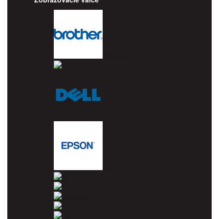
Brother
Canon
Dell
Epson
HP
Konica Minolta
Kyocera
Lexmark
OKI