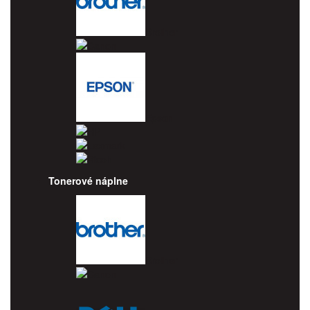
Brother
Canon
Epson
HP
Lexmark
Ricoh
Tonerové náplne
Brother
Canon