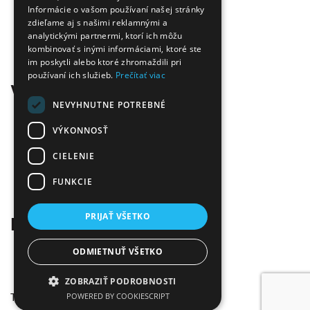
Doprava zadarmo
Informácie o vašom používaní našej stránky
zdieľame aj s našimi reklamnými a
Tovar skladom
analytickými partnermi, ktorí ich môžu
Ekologická likvidácia tonerov
kombinovať s inými informáciami, ktoré ste
Množstvo spôsobov platby a dopravy
im poskytli alebo ktoré zhromaždili pri
Ekológia
používaní ich služieb.
Prečítať viac
Všetko o nákupe
NEVYHNUTNE POTREBNÉ
Kontaktné informácie
Platba a dodanie
VÝKONNOSŤ
Obchodné podmienky
CIELENIE
Ekologická likvidácia tonerov
Záručné a reklamačné podmienky
FUNKCIE
Ochrana osobných údajov
Odstúpiť od zmluvy tu
PRIJAŤ VŠETKO
Kontakt
Infolinka:
0904 500 240
ODMIETNUŤ VŠETKO
E-mail:
info@tonerovo.sk
Facebook:
Tonerovo.sk
ZOBRAZIŤ PODROBNOSTI
Tonerovo.sk © 2026
POWERED BY COOKIESCRIPT