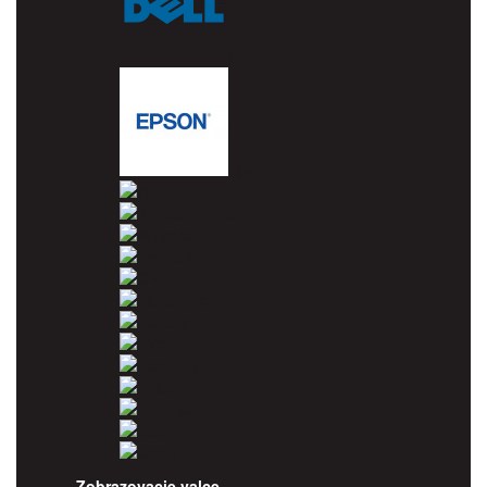
Dell
Epson
HP
Konica Minolta
Kyocera
Lexmark
OKI
Panasonic
Pantum
Ricoh
Samsung
Sharp
Toshiba
Utax
Xerox
Zobrazovacie valce